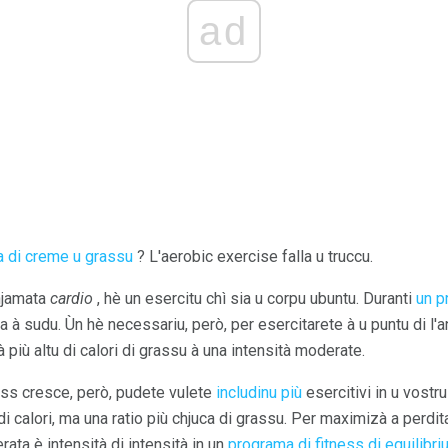
ad
a di creme u grassu
? L'aerobic exercise falla u truccu.
chjamata
cardio
, hè un esercitu chì sia u corpu ubuntu. Duranti
un p
 à sudu. Ùn hè necessariu, però, per esercitarete à u puntu di l'an
à più altu di calori di grassu à una intensità moderate.
ness cresce, però, pudete vulete
includinu più
esercitivi in ​​u vost
 di calori, ma una ratio più chjuca di grassu. Per maximizà a perd
rata è intensità di intensità in un
programa di fitness di equilibri