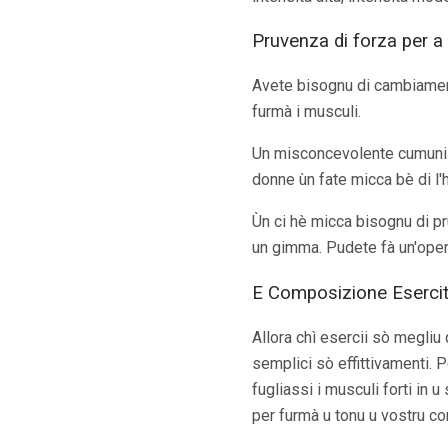
Pruvenza di forza per a
Avete bisognu di cambiamenti
furmà i musculi.
Un misconcevolente cumuni tr
donne ùn fate micca bè di l
Ùn ci hè micca bisognu di pr
un gimma. Pudete fà un'operaz
E Composizione Esercit
Allora chì esercii sò megli
semplici sò effittivamenti. 
fugliassi i musculi forti in
per furmà u tonu u vostru co