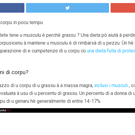
 corpu in pocu tempu
ulete tene u musculu è perchè
grassu
? Una dieta pò aiutà à perd
 corpusicenu à mantene u musculu è di rimbarsà di u pezzu. Ùn hè
mparazione di e cumpetenze di u corpu cù
una dieta fulla di prote
ni di corpu?
azzo di u corpu di u grassu à a massa magra,
inclusi i musculi
, o
valuata à usu di u percentu di grassu. Un percentu di a donna di u
rpu di u genaru hè generalmente di entre 14-17%.