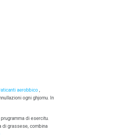
raticanti aerobbico
,
nullazioni ogni ghjornu. In
ru prugramma di esercitu.
ita di grassese, combina
u
.