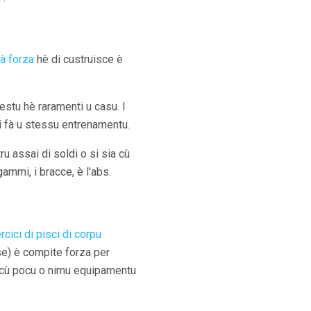
à forza
hè di custruisce è
stu hè raramenti u casu. I
i fà u stessu entrenamentu.
u assai di soldi o si sia cù
ammi, i bracce, è l'abs.
rcici di pisci di corpu
se) è compite forza per
sa cù pocu o nimu equipamentu