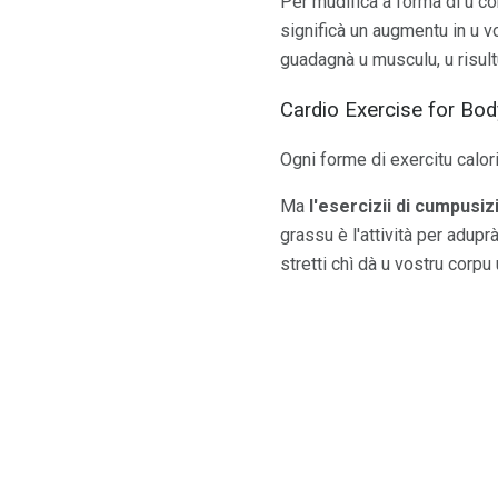
Per mudificà a forma di u co
significà un augmentu in u 
guadagnà u musculu, u risult
Cardio Exercise for Bo
Ogni forme di exercitu calori
Ma
l'esercizii di cumpusizi
grassu è l'attività per adup
stretti chì dà u vostru corpu