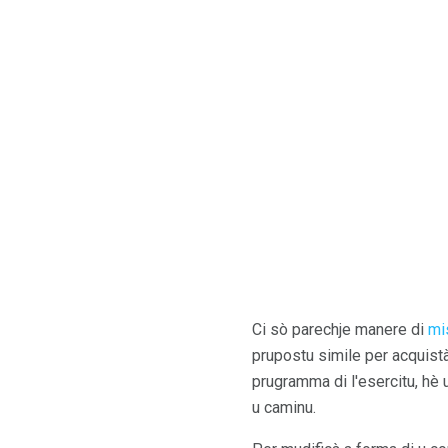
Ci sò parechje manere di
mi
prupostu simile per acquist
prugramma di l'esercitu, hè
u caminu.