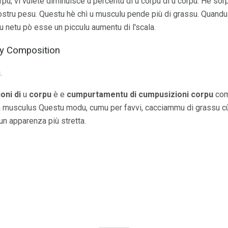
rpu, vi vulete diminuisce u percentu di u corpu di u corpu. Hè sor
vostru pesu. Questu hè chì u musculu pende più di grassu. Quandu
u netu pò esse un picculu aumentu di l'scala.
dy Composition
.
oni di
u
corpu
è e
cumpurtamentu di cumpusizioni corpu
comb
rà musculus Questu modu, cumu per favvi, cacciammu di grassu cù 
 un apparenza più stretta.