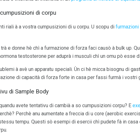
 cumpusizioni di corpu
 riali à a vostra cumpusizioni di u corpu. U scopu di
furmazioni 
à e donne hè chì a furmazione di forza faci causò à bulk up. Que
'hormona testosterone per aduprà i musculi chì un omu pò esse d
ublemi à avè un apparatu speciali. Ùn ci hè micca bisognu di gastr
ione di capacità di forza forte in casa per fassi furmà i vostri g
ivu di Sample Body
u quandu avete tentativu di cambià a so cumpusizioni corpu? E
exe
Perchè? Perchè anu aumentate a freccia di u core (aerobic exerci
 u stessu tempu. Questi sò esempi di esercii chì pudete fà in ca
rpu.