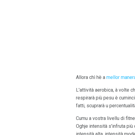
Allora chì hè a
mellor maner
L'attività aerobica, à volte 
respirarà più pesu è cumincia
fatti, scuprarà u percentualit
Cumu a vostra livellu di fit
Oghje intensità s'infruta più
intensità alta, intensità mode