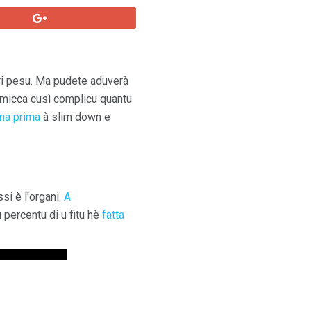
iri pesu. Ma pudete aduverà
 micca cusì complicu quantu
ina prima
à slim down e
ssi è l'organi.
A
 percentu di u fitu hè
fatta