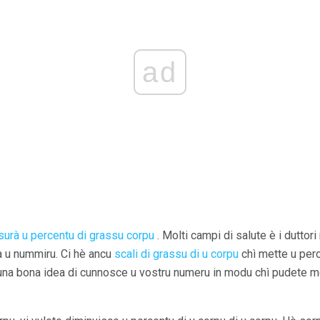
ad
surà u percentu di grassu corpu
. Molti campi di salute è i dutto
à u nummiru. Ci hè ancu
scali di grassu di u corpu
chì mette u perc
 una bona idea di cunnosce u vostru numeru in modu chì pudete me