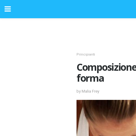
Principianti
Composizione 
forma
by Malia Frey