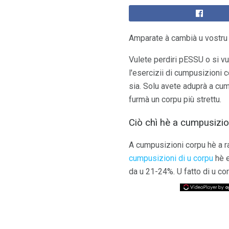
Amparate à cambià u vostru
Vulete perdiri pESSU o si v
l'esercizii di cumpusizioni
sia. Solu avete aduprà a cu
furmà un corpu più strettu.
Ciò chì hè a cumpusizio
A cumpusizioni corpu hè a r
cumpusizioni di u corpu
hè e
da u 21-24%. U fatto di u co