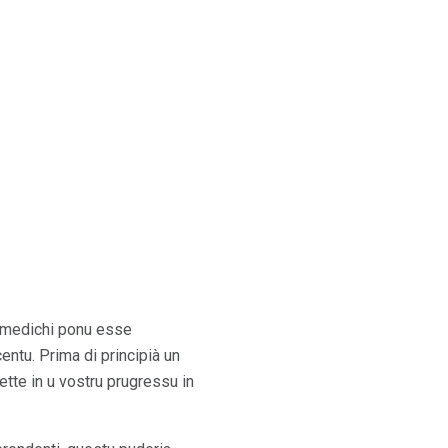
ri medichi ponu esse
entu. Prima di principià un
tte in u vostru prugressu in