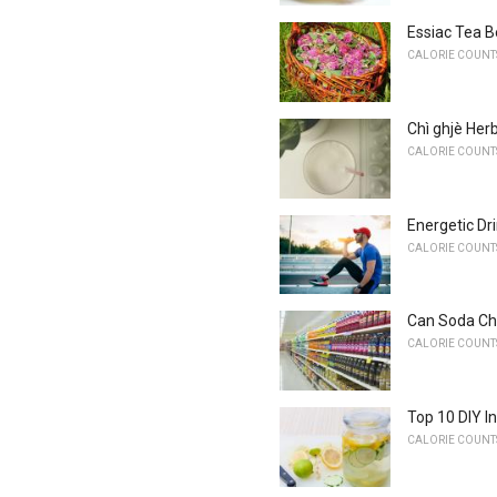
Essiac Tea Ben
CALORIE COUNTS
Chì ghjè Herb
CALORIE COUNTS
Energetic Dri
CALORIE COUNTS
Can Soda Chi
CALORIE COUNTS
Top 10 DIY I
CALORIE COUNTS