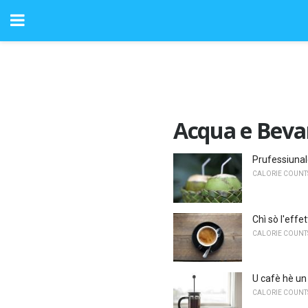
Acqua e Bev
Prufessiunale
CALORIE COUNTS
Chì sò l'effe
CALORIE COUNTS
U cafè hè un
CALORIE COUNTS