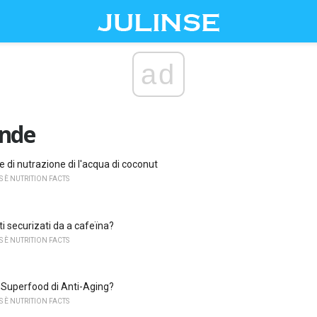
ad
ande
 di nutrazione di l'acqua di coconut
 È NUTRITION FACTS
tti securizati da a cafeïna?
 È NUTRITION FACTS
 Superfood di Anti-Aging?
 È NUTRITION FACTS