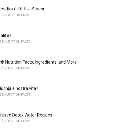
eficii è Effittivi Stagni
 È NUTRITION FACTS
alife?
 È NUTRITION FACTS
nk Nutrition Facts, Ingredients, and More
 È NUTRITION FACTS
uchjà a nostra vita?
 È NUTRITION FACTS
nfused Detox Water Recipes
 È NUTRITION FACTS