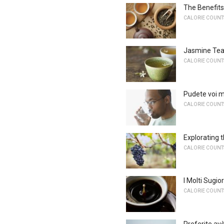
The Benefits
CALORIE COUNTS
Jasmine Tea
CALORIE COUNTS
Pudete voi 
CALORIE COUNTS
Explorating 
CALORIE COUNTS
I Molti Sugio
CALORIE COUNTS
Preferite avè