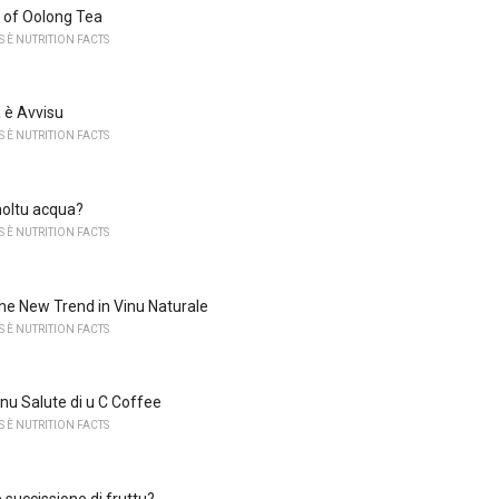
 of Oolong Tea
 È NUTRITION FACTS
 è Avvisu
 È NUTRITION FACTS
moltu acqua?
 È NUTRITION FACTS
the New Trend in Vinu Naturale
 È NUTRITION FACTS
rnu Salute di u C Coffee
 È NUTRITION FACTS
 succissione di fruttu?