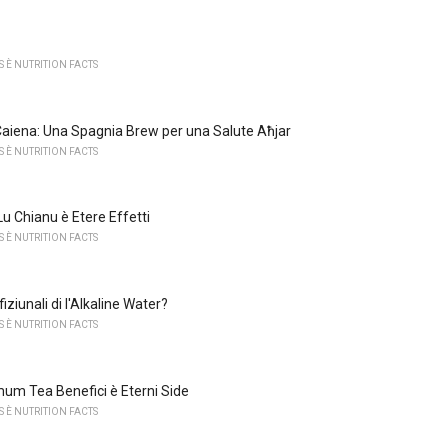
 È NUTRITION FACTS
aiena: Una Spagnia Brew per una Salute Aħjar
 È NUTRITION FACTS
Lu Chianu è Etere Effetti
 È NUTRITION FACTS
fiziunali di l'Alkaline Water?
 È NUTRITION FACTS
m Tea Benefici è Eterni Side
 È NUTRITION FACTS