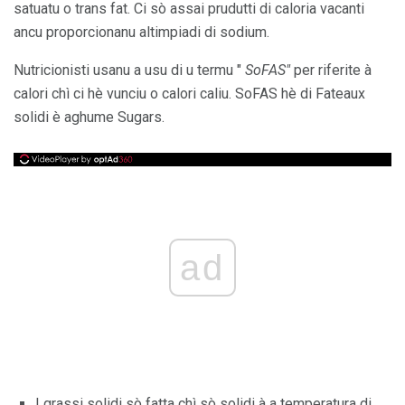
satuatu o trans fat. Ci sò assai prudutti di caloria vacanti
ancu proporcionanu altimpiadi di sodium.
Nutricionisti usanu a usu di u termu "
SoFAS"
per riferite à
calori chì ci hè vunciu o calori caliu. SoFAS hè di Fateaux
solidi è aghume Sugars.
ad
I grassi solidi sò fatta chì sò solidi à a temperatura di