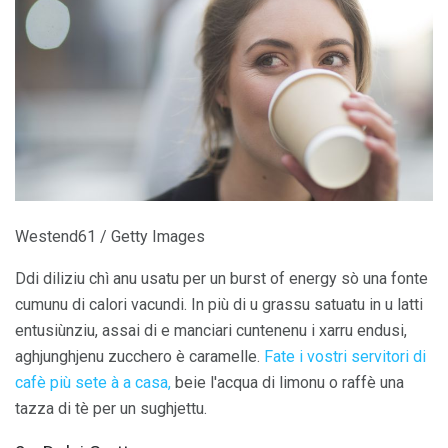
Westend61 / Getty Images
Ddi diliziu chì anu usatu per un burst of energy sò una fonte
cumunu di calori vacundi. In più di u grassu satuatu in u latti
entusiùnziu, assai di e manciari cuntenenu i xarru endusi,
aghjunghjenu zucchero è caramelle.
Fate i vostri servitori di
cafè più sete à a casa,
beie l'acqua di limonu o raffè una
tazza di tè per un sughjettu.