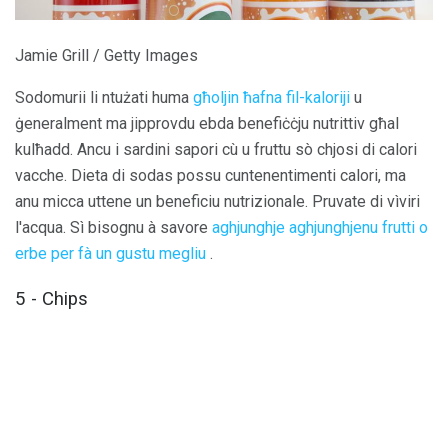
Jamie Grill / Getty Images
Sodomurii li ntużati huma
għoljin ħafna fil-kaloriji
u
ġeneralment ma jipprovdu ebda benefiċċju nutrittiv għal
kulħadd. Ancu i sardini sapori cù u fruttu sò chjosi di calori
vacche. Dieta di sodas possu cuntenentimenti calori, ma
anu micca uttene un beneficiu nutrizionale. Pruvate di vìviri
l'acqua. Sì bisognu à savore
aghjunghje aghjunghjenu frutti o
erbe per fà un gustu megliu
.
5 - Chips