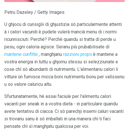
Petru Dazeley / Getty Images
U ghjocu di cunsiglii di ghjustizia sò particularmente attenti
à i calori vacundi è pudete vulerà mancià menu di i normi
ricunnisciuti. Perchè? Perchè quandu si tratta di perde u
pesu, ogni caloria agisce. Seranu più prubabilisate di
mantene cunfitte
, manghjanu
razzioni propii
è mantene a
vostra energia in tuttu u ghjornu stessu si selezziunate e
cose chì sò abundanti di nutrimentu. L'alimentariu calori li
vitture ùn furnisce micca boni nutrimentu bonu per valìssenu
u so valore caluricu altu.
Sfurtunatamente, hè assai faciule per l'alimentu calori
vacanti per sneak in a vostra dieta - in particulare quandu
avete tentativu di ciacca. Ci sò parechji insemi caluri vacanti
si trovanu sanu è sò imballati in una manera chì ti faci
pensate chì sì manghjatu qualcosa per voi.