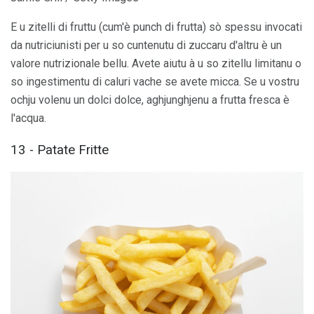
E u zitelli di fruttu (cum'è punch di frutta) sò spessu invocati
da nutriciunisti per u so cuntenutu di zuccaru d'altru è un
valore nutrizionale bellu. Avete aiutu à u so zitellu limitanu o
so ingestimentu di caluri vache se avete micca. Se u vostru
ochju volenu un dolci dolce, aghjunghjenu a frutta fresca è
l'acqua.
13 - Patate Fritte