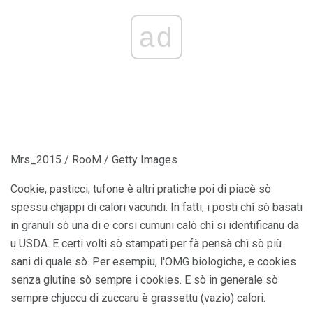
ad
Mrs_2015 / RooM / Getty Images
Cookie, pasticci, tufone è altri pratiche poi di piacè sò
spessu chjappi di calori vacundi. In fatti, i posti chì sò basati
in granuli sò una di e corsi cumuni calò chì si identificanu da
u USDA. E certi volti sò stampati per fà pensà chì sò più
sani di quale sò. Per esempiu, l'OMG biologiche, e cookies
senza glutine sò sempre i cookies. E sò in generale sò
sempre chjuccu di zuccaru è grassettu (vazio) calori.