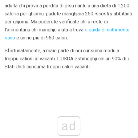
adulta chì prova à perdita di pisu nantu à una dieta di 1.200
caloria per ghjornu, pudete manghjarà 250
incontru
abbitanti
per ghjornu. Ma puderete verificate chì u restu di
l'alimentariu chì manghjò aiuta à truvà
e guida di nutrimentu
sano
è ùn ne più di 950 calori.
Sfortunatamente, a maiò parte di noi cunsuma modu à
troppu calioni al vacanti. L'USDA estimeghji chì un 90% di i
Stati Uniti cunsuma troppu caluri vacanti.
ad