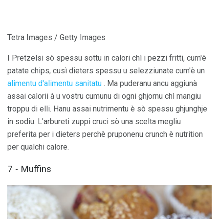
Tetra Images / Getty Images
I Pretzelsi sò spessu sottu in calori chì i pezzi fritti, cum'è
patate chips, cusì dieters spessu u selezziunate cum'è un
alimentu d'alimentu sanitatu
. Ma puderanu ancu aggiunà
assai calorii à u vostru cumunu di ogni ghjornu chì mangiu
troppu di elli. Hanu assai nutrimentu è sò spessu ghjunghje
in sodiu. L'arbureti zuppi cruci sò una scelta megliu
preferita per i dieters perchè pruponenu crunch è nutrition
per qualchi calore.
7 - Muffins