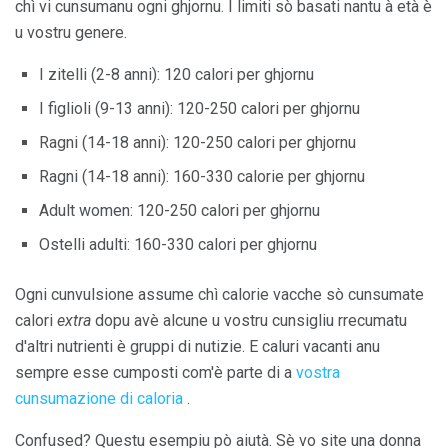
chì vi cunsumanu ogni ghjornu. I limiti sò basati nantu à età è
u vostru genere.
I zitelli (2-8 anni): 120 calori per ghjornu
I figlioli (9-13 anni): 120-250 calori per ghjornu
Ragni (14-18 anni): 120-250 calori per ghjornu
Ragni (14-18 anni): 160-330 calorie per ghjornu
Adult women: 120-250 calori per ghjornu
Ostelli adulti: 160-330 calori per ghjornu
Ogni cunvulsione assume chì calorie vacche sò cunsumate
calori
extra
dopu avè alcune u vostru cunsigliu rrecumatu
d'altri nutrienti è gruppi di nutizie. E caluri vacanti anu
sempre esse cumposti com'è parte di a
vostra
cunsumazione di caloria
.
Confused? Questu esempiu pò aiutà. Sè vo site una donna