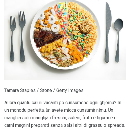
Tamara Staples / Stone / Getty Images
Allora quantu caluri vacanti pò cunsumene ogni ghjornu? In
un monodu perfetta, ùn avete micca cunsumà nimu. Ùn
manghja solu manghjà i freschi, suleni, frutti è ligumi è e
carni magrini preparati senza salsi altri di grassu o spreads.