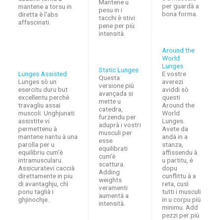
Mantene u
per guardà a
mantene a torsu in
pesu in i
bona forma.
diretta è l'abs
tacchi è stivi
affascinati.
pene per più
intensità.
Around the
World
Lunges
Static Lunges
Lunges Assisted
E vostre
Questa
Lunges sò un
averezi
versione più
esercitu duru but
aviddi sò
avançada si
excellentu perchè
questi
mette u
travagliu assai
Around the
catedra,
muscoli. Unghjunati
World
furzendu per
assistite vi
Lunges.
aduprà i vostri
permettenu à
Avete da
musculi per
mantene nantu à una
andà in a
esse
parolla per u
stanza,
equilibrati
equilibriu cum'è
affissendu à
cum'è
intramuscularu.
u partitu, è
scattura.
Assicuratevi caccià
dopu
Adding
direttamente in piu
cunflittu à a
weights
di avantaghju, chì
reta, cusì
veramenti
ponu taglià i
tutti i musculi
aumentà a
ghjinochje.
in u corpu più
intensità.
minimu. Add
pezzi per più