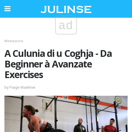
ad
Motivazione
A Culunia di u Coghja - Da
Beginner à Avanzate
Exercises
by Paige Waehner