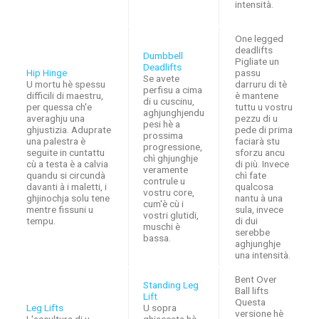
intensità.
One legged
deadlifts
Dumbbell
Pigliate un
Deadlifts
Hip Hinge
passu
Se avete
U mortu hè spessu
darruru di tè
perfisu a cima
difficili di maestru,
è mantene
di u cuscinu,
per quessa ch'e
tuttu u vostru
aghjunghjendu
averaghju una
pezzu di u
pesi hè a
ghjustizia. Aduprate
pede di prima
prossima
una palestra è
faciarà stu
progressione,
seguite in cuntattu
sforzu ancu
chì ghjunghje
cù a testa è a calvia
di più. Invece
veramente
quandu si circundà
chì fate
contrule u
davanti à i maletti, i
qualcosa
vostru core,
ghjinochja solu tene
nantu à una
cum'è cù i
mentre fissuni u
sula, invece
vostri glutidi,
tempu.
di dui
muschi è
serebbe
bassa.
aghjunghje
una intensità.
Bent Over
Standing Leg
Ball lifts
Lift
Questa
Leg Lifts
U sopra
versione hè
L'ascultura di u
ghiaccata hè