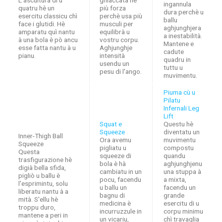
ingannula
quatru hè un
più forza
dura perchè u
esercitu classicu chì
perchè usa più
ballu
face i glutidi. Hè
musculi per
aghjunghjera
amparatu quì nantu
equilibrà u
a inestabilità.
à una bola è pò ancu
vostru corpu.
Mantene e
esse fatta nantu à u
Aghjunghje
cadute
pianu.
intensità
quadru in
usendu un
tuttu u
pesu di l'ango.
muvimentu.
Piuma cù u
Pilatu
Infernali Leg
Lift
Squat e
Questu hè
Squeeze
diventatu un
Inner-Thigh Ball
Ora avemu
muvimentu
Squeeze
pigliatu u
compostu
Questa
squeeze di
quandu
trasfigurazione hè
bola è hà
aghjunghjenu
digià bella sfida,
cambiatu in un
una stuppa à
pigliò u ballu è
pocu, facendu
a mixta,
l'esprimintu, solu
u ballu un
facendu un
liberatu nantu à a
bagnu di
grande
mità. S'ellu hè
medicina è
esercitu di u
troppu duro,
incurruzzule in
corpu minimu
mantene a peri in
un vicariu,
chì travaglia