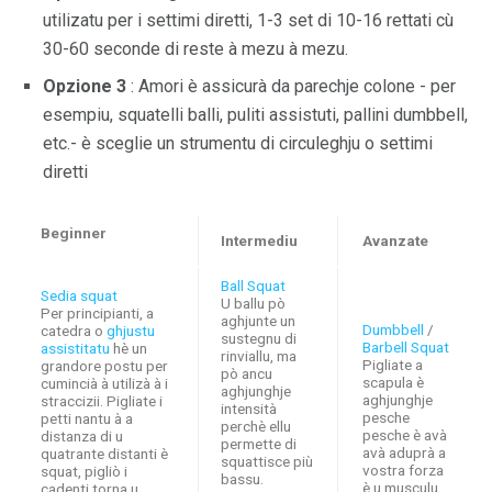
utilizatu per i settimi diretti, 1-3 set di 10-16 rettati cù
30-60 seconde di reste à mezu à mezu.
Opzione 3
: Amori è assicurà da parechje colone - per
esempiu, squatelli balli, puliti assistuti, pallini dumbbell,
etc.- è sceglie un strumentu di circuleghju o settimi
diretti
Beginner
Intermediu
Avanzate
Ball Squat
Sedia squat
U ballu pò
Per principianti, a
aghjunte un
Dumbbell
/
catedra o
ghjustu
sustegnu di
Barbell Squat
assistitatu
hè un
rinviallu, ma
Pigliate a
grandore postu per
pò ancu
scapula è
cumincià à utilizà à i
aghjunghje
aghjunghje
straccizii. Pigliate i
intensità
pesche
petti nantu à a
perchè ellu
pesche è avà
distanza di u
permette di
avà aduprà a
quatrante distanti è
squattisce più
vostra forza
squat, pigliò i
bassu.
è u musculu
cadenti torna u