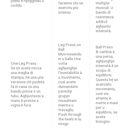
pienu è ripigghiau u
facennu stu un
multiple
coddu.
esercitu più
musculi. U
intensu.
bandu di
resistenza
addivò
aghjuntu
intensità.
Leg Press on
Ball Press
Ball
À cambià à
Muvressendu
una perna,
in u ballu Una
aghjunghje
One-Leg Press
volta
intensità è un
Se ùn avete micca
aghjunghje
scopu di
una maglia di
l'inestabilità à
equilibriu.
stampa, hè una una
u muvimentu,
Questu hè un
versione chì pudete
cusì avete
avanzatu
fà in casa cù una
dumandate
movimentu,
bandu piscia o un
parechji
cusì sia
tubu. Aghjustassi a
gruppi
attentu è
manu è presse a
musulmani
mette e mani
vigna è fora.
mentre u
per u
travagliu.
equilibriu, se
Push through
avete
the heels in lu
bisognu.
misgii.