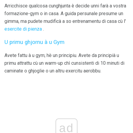
Arricchisce qualcosa cunghjunta è decide unni farà a vostra
formazione-gym o in casa. A guida persunale presume un
gimma, ma pudete mudificà a so entrenamentu di casa cù l'
esercite di pienza
.
U primu ghjornu à u Gym
Avete fattu à u gym; hè un principiu. Avete da principià u
primu attrattu cù un warm-up chì cunsistenti di 10 minuti di
caminate o ghjoglie o un altru exercitu aerobbu.
ad