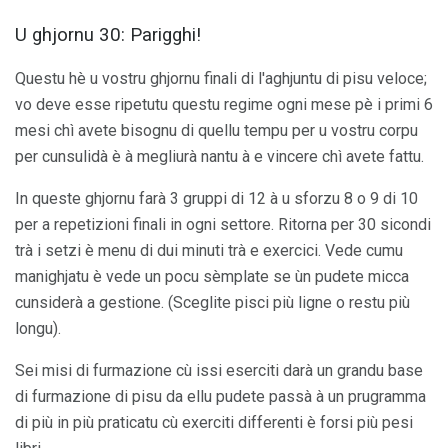
U ghjornu 30: Parigghi!
Questu hè u vostru ghjornu finali di l'aghjuntu di pisu veloce;
vo deve esse ripetutu questu regime ogni mese pè i primi 6
mesi chì avete bisognu di quellu tempu per u vostru corpu
per cunsulidà è à megliurà nantu à e vincere chì avete fattu.
In queste ghjornu farà 3 gruppi di 12 à u sforzu 8 o 9 di 10
per a repetizioni finali in ogni settore. Ritorna per 30 sicondi
trà i setzi è menu di dui minuti trà e exercici. Vede cumu
manighjatu è vede un pocu sèmplate se ùn pudete micca
cunsiderà a gestione. (Sceglite pisci più ligne o restu più
longu).
Sei misi di furmazione cù issi eserciti darà un grandu base
di furmazione di pisu da ellu pudete passà à un prugramma
di più in più praticatu cù exerciti differenti è forsi più pesi