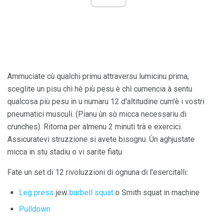
Ammuciate cù qualchi primu attraversu lumicinu prima,
sceglite un pisu chì hè più pesu è chì cumencia à sentu
qualcosa più pesu in u numaru 12 d'altitudine cum'è i vostri
pneumatici musculi. (Pianu ùn sò micca necessariu di
crunches). Ritorna per almenu 2 minuti trà e exercici.
Assicuratevi struzzione si avete bisognu. Ùn aghjustate
micca in stu stadiu o vi sarite fiatu.
Fate un set di 12 rivoluzzioni di ognuna di l'esercitalli:
Leg press
jew
barbell squat
o Smith squat in machine
Pulldown