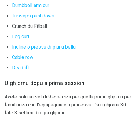
Dumbbell arm curl
Trisseps pushdown
Crunch du Fitball
Leg curl
Incline o pressu di pianu bellu
Cable row
Deadlift
U ghjornu dopu a prima session
Avete solu un set di 9 esercizii per quellu primu ghjornu per
familiarizà cun l'equipaggiu è u prucessu. Da u ghjornu 30
fate 3 settimi di ogni ghjornu.