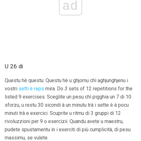
ad
U 26 di
Questu hè questu: Questu hè u ghjornu chì aghjunghjenu i
vostri
setti è reps
mira. Do
3
sets of 12 repetitions for the
listed 9 exercises. Sceglite un pesu chì pigghia un 7 di 10
sforzu, u restu 30 sicondi à un minutu trà i sette è à pocu
minuti trà e exercici. Scuprite u ritmu di 3 gruppi di 12
rivoluzzioni per 9 o esercizii. Quandu avete u maestru,
pudete spustamentu in i exerciti di più cumplicità, di pesu
massimu, se vulete.