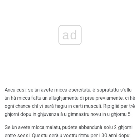
ad
Ancu cusì, se ùn avete micca esercitatu, è sopratuttu s'ellu
ùn hà micca fattu un allughjamentu di pisu previamente, ci hè
ogni chance chì vi sarà fiagiu in certi musculi. Ripiglià per trè
ghjorni dopu in ghjuvanza à u gimnastru novu in u ghjornu 5.
Se ùn avete micca malatu, pudete abbandunà solu 2 ghjorni
entre sessi. Questu serà u vostru ritmu per i 30 anni dopu: