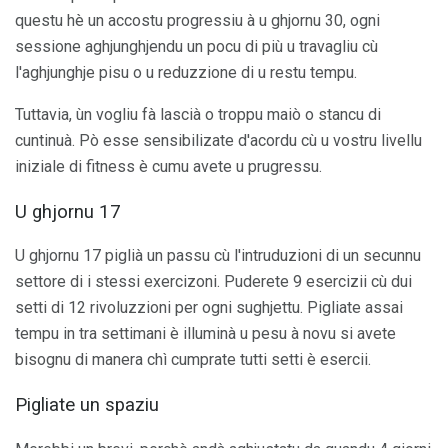
questu hè un accostu progressiu à u ghjornu 30, ogni
sessione aghjunghjendu un pocu di più u travagliu cù
l'aghjunghje pisu o u reduzzione di u restu tempu.
Tuttavia, ùn vogliu fà lascià o troppu maiò o stancu di
cuntinuà. Pò esse sensibilizate d'acordu cù u vostru livellu
iniziale di fitness è cumu avete u prugressu.
U ghjornu 17
U ghjornu 17 piglià un passu cù l'intruduzioni di un secunnu
settore di i stessi exercizoni. Puderete 9 esercizii cù dui
setti di 12 rivoluzzioni per ogni sughjettu. Pigliate assai
tempu in tra settimani è illuminà u pesu à novu si avete
bisognu di manera chì cumprate tutti setti è esercii.
Pigliate un spaziu