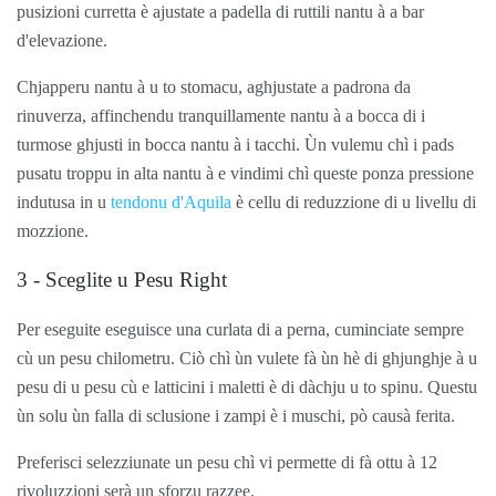
pusizioni curretta è ajustate a padella di ruttili nantu à a bar
d'elevazione.
Chjapperu nantu à u to stomacu, aghjustate a padrona da
rinuverza, affinchendu tranquillamente nantu à a bocca di i
turmose ghjusti in bocca nantu à i tacchi. Ùn vulemu chì i pads
pusatu troppu in alta nantu à e vindimi chì queste ponza pressione
indutusa in u
tendonu d'Aquila
è cellu di reduzzione di u livellu di
mozzione.
3 - Sceglite u Pesu Right
Per eseguite eseguisce una curlata di a perna, cuminciate sempre
cù un pesu chilometru. Ciò chì ùn vulete fà ùn hè di ghjunghje à u
pesu di u pesu cù e latticini i maletti è di dàchju u to spinu. Questu
ùn solu ùn falla di sclusione i zampi è i muschi, pò causà ferita.
Preferisci selezziunate un pesu chì vi permette di fà ottu à 12
rivoluzzioni serà un sforzu razzee.