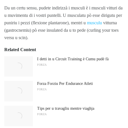
Da un certu sensu, pudete indirizzà i musculi è i musculi vitturi da
u muvimentu di i vostri puntelli. U musculatu pò esse dirigutu per
puniriu i pezzi (flexione plantarone), mentri u
musculu
vitturna
(gastrocnemiu) pò esse insulated da u to pede (curling your toes
versu u scin).
Related Content
I detti in u Circuit Training è Cumu pudè fà
FORZA
Forza Forziu Per Endurance Atleti
FORZA
Tips per u travagliu mentre viaghja
FORZA