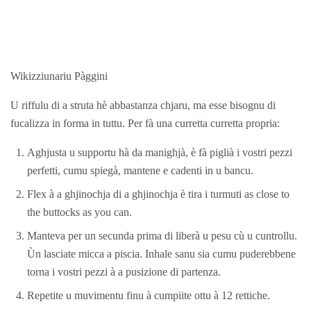
Wikizziunariu Pàggini
U riffulu di a struta hè abbastanza chjaru, ma esse bisognu di
fucalizza in forma in tuttu. Per fà una curretta curretta propria:
Aghjusta u supportu hà da manighjà, è fà piglià i vostri pezzi
perfetti, cumu spiegà, mantene e cadenti in u bancu.
Flex à a ghjinochja di a ghjinochja è tira i turmuti as close to
the buttocks as you can.
Manteva per un secunda prima di liberà u pesu cù u cuntrollu.
Ùn lasciate micca a piscia. Inhale sanu sia cumu puderebbene
torna i vostri pezzi à a pusizione di partenza.
Repetite u muvimentu finu à cumpiite ottu à 12 rettiche.