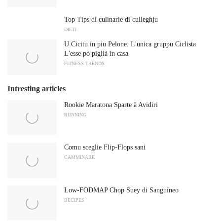
Top Tips di culinarie di culleghju
DIETI
U Cicitu in piu Pelone: ​​L'unica gruppu Ciclista
L'esse pò piglià in casa
FITNESS TRENDS
Intresting articles
Rookie Maratona Sparte à Avidiri
RUNNING
Comu sceglie Flip-Flops sani
CAMMINARE
Low-FODMAP Chop Suey di Sanguíneo
RECIPES