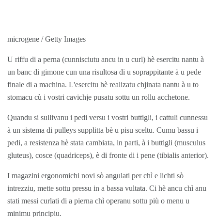
microgene / Getty Images
U riffu di a perna (cunnisciutu ancu in u curl) hè esercitu nantu à
un banc di gimone cun una risultosa di u soprappitante à u pede
finale di a machina. L'esercitu hè realizatu chjinata nantu à u to
stomacu cù i vostri cavichje pusatu sottu un rollu acchetone.
Quandu si sullivanu i pedi versu i vostri buttigli, i cattuli cunnessu
à un sistema di pulleys supplitta bè u pisu sceltu. Cumu bassu i
pedi, a resistenza hè stata cambiata, in parti, à i buttigli (musculus
gluteus), cosce (quadriceps), è di fronte di i pene (tibialis anterior).
I magazini ergonomichi novi sò angulati per chì e lichti sò
intrezziu, mette sottu pressu in a bassa vultata. Ci hè ancu chì anu
stati messi curlati di a pierna chì operanu sottu più o menu u
minimu principiu.