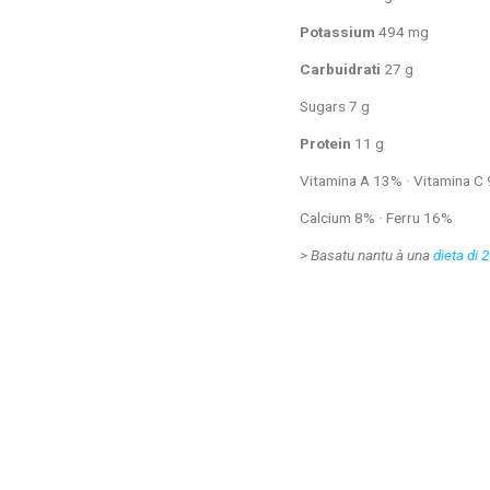
Potassium
494 mg
Carbuidrati
27 g
Sugars 7 g
Protein
11 g
Vitamina A 13% · Vitamina C
Calcium 8% · Ferru 16%
>
Basatu nantu à una
dieta di 