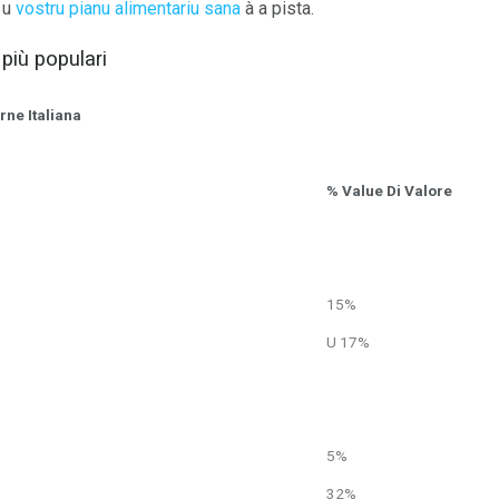
 u
vostru pianu alimentariu sana
à a pista.
 più populari
rne Italiana
% Value Di Valore
15%
U 17%
5%
32%