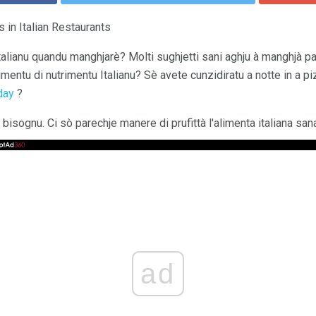
 in Italian Restaurants
talianu quandu manghjarè? Molti sughjetti sani aghju à manghjà pane
imentu di nutrimentu Italianu? Sè avete cunzidiratu a notte in a pi
 day
?
isognu. Ci sò parechje manere di prufittà l'alimenta italiana sana
ad