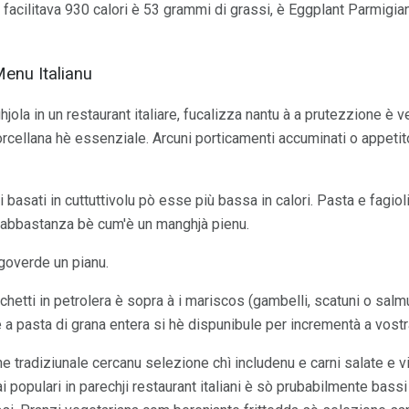
 facilitava 930 calori è 53 grammi di grassi, è Eggplant Parmig
Menu Italianu
ola in un restaurant italiare, fucalizza nantu à a prutezzione è v
rcellana hè essenziale. Arcuni porticamenti accuminati o appetit
i basati in cuttuttivolu pò esse più bassa in calori. Pasta e fagiol
 abbastanza bè cum'è un manghjà pienu.
 goverde un pianu.
lucchetti in petrolera è sopra à i mariscos (gambelli, scatuni o salm
e a pasta di grana entera si hè dispunibule per incrementà a vostr
 tradiziunale cercanu selezione chì includenu e carni salate e viti
i populari in parechji restaurant italiani è sò prubabilmente bassi