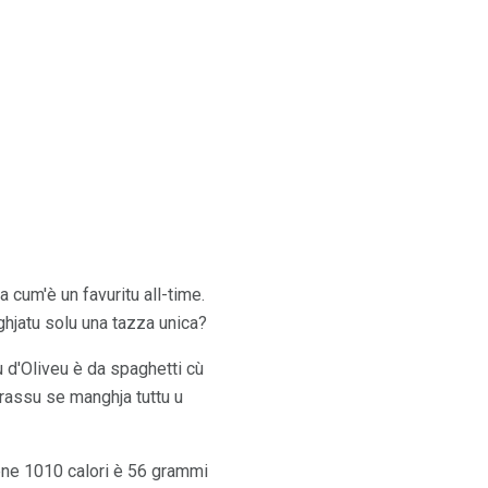
ta cum'è un favuritu all-time.
ghjatu solu una tazza unica?
u d'Oliveu è da spaghetti cù
grassu se manghja tuttu u
tene 1010 calori è 56 grammi