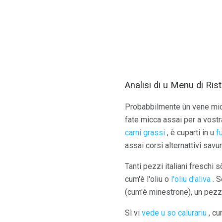
Analisi di u Menu di Rist
Probabbilmente ùn vene micca
fate micca assai per a vostr
carni grassi
, è cuparti in u
f
assai corsi alternattivi savu
Tanti pezzi italiani freschi 
cum'è l'oliu o
l'oliu d'aliva
. S
(cum'è minestrone), un pezz
Sì vi
vede u so calurariu
, cu