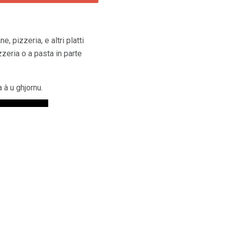
, pizzeria, e altri platti
zzeria o a pasta in parte
 à u ghjornu.