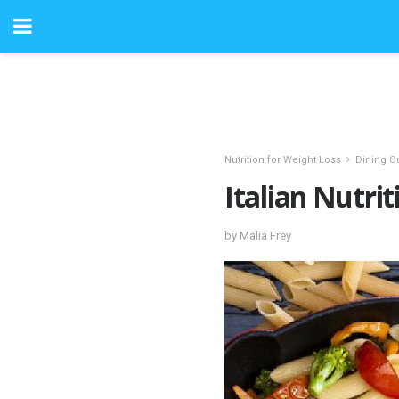
Nutrition for Weight Loss
Dining O
Italian Nutri
by Malia Frey