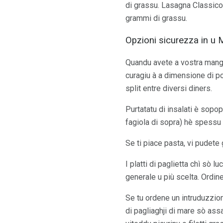
di grassu. Lasagna Classico
grammi di grassu.
Opzioni sicurezza in u 
Quandu avete a vostra manghj
curagiu à a dimensione di po
split entre diversi diners.
Purtatatu di insalati è sopop
fagiola di sopra) hè spessu
Se ti piace pasta, vi pudete
I platti di paglietta chì sò 
generale u più scelta. Ordin
Se tu ordene un intruduzzione
di pagliaghji di mare sò assa