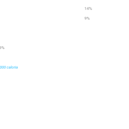
14%
9%
 9%
2000 caloria