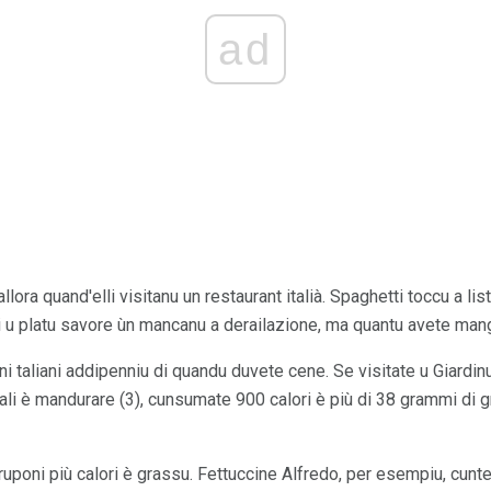
ad
llora quand'elli visitanu un restaurant italià. Spaghetti toccu a lis
di u platu savore ùn mancanu a derailazione, ma quantu avete man
ni taliani addipenniu di quandu duvete cene. Se visitate u Giardin
nali è mandurare (3), cunsumate 900 calori è più di 38 grammi di 
pruponi più calori è grassu. Fettuccine Alfredo, per esempiu, cun