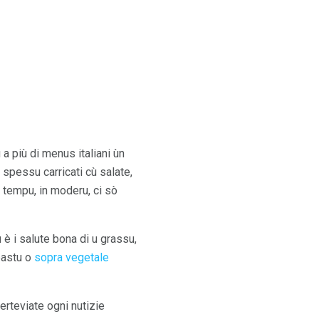
 più di menus italiani ùn
ò spessu carricati cù salate,
u tempu, in moderu, ci sò
u è i salute bona di u grassu,
ipastu o
sopra vegetale
erteviate ogni nutizie