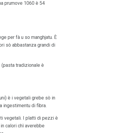
iana prumove 1060 è 54
ege per fà u so manghjatu. È
ori sò abbastanza grandi di
i (pasta tradizionale è
uni) è i vegetali grebe sò in
a ingestimentu di fibra.
 vegetali. I platti di pezzi è
 in calori chì averebbe