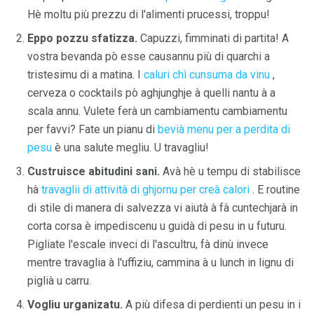
Hè moltu più prezzu di l'alimenti prucessi, troppu!
Eppo pozzu sfatizza.
Capuzzi, fimminati di partita! A
vostra bevanda pò esse causannu più di quarchi a
tristesimu di a matina. I
caluri chì cunsuma da vinu
,
cerveza o cocktails pò aghjunghje à quelli nantu à a
scala annu. Vulete ferà un cambiamentu cambiamentu
per favvi? Fate un pianu di
bevià menu per a perdita di
pesu
è una salute megliu. U travagliu!
Custruisce abitudini sani.
Avà hè u tempu di stabilisce
hà
travaglii di attività di ghjornu per creà calori
. E routine
di stile di manera di salvezza vi aiutà à fà cuntechjarà in
corta corsa è impediscenu u guidà di pesu in u futuru.
Pigliate l'escale inveci di l'ascultru, fà dinù invece
mentre travaglia à l'uffiziu, cammina à u lunch in lignu di
piglià u carru.
Vogliu urganizatu.
A più difesa di perdienti un pesu in i