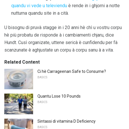
quandu vi vede u televiendu
è rende in i ghjorni a notte
nutturna quandu site in a cità.
U bisognu di pruvà stagge in i 20 anni hè chì u vostru corpu
hè più probatu de risponde à i cambiamenti chjaru, dice
Hundt. Cusì organizate, uttene sericà è cunfidendu per fà
scanzunate è aghjustate un corpu à corpu sanu à a vita.
Related Content
Ci hè Carrageenan Safe to Consume?
BASICS
Quantu Lose 10 Pounds
BASICS
Sintassi di vitamina D Deficiency
BASICS