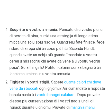
Scuprite u vostru armunia.
Pensate di u vostru pienu
di perdita di pisu, cum'è una strateġija di longa stima,
micca una solu solu risolve. Quand'ellu fate finisce, fede
ridere di a ropa chì ùn cose più fitu. Sicondu Hundt,
quandu avete un ochju più grande "mandate u vostru
cereu u missaghju chì avete da vene à u vostru vechju
pesu". Go all in girls! Petite i calanni senza bagnu è ùn
lasciaranu micca in u vostru armunia.
Fighjate i vostri stiglii.
Sapete
quante calori chì deve
vene da i boccati
ogni ghjornu? Arricumandate a risposta
basata nantu à i
vostri bisogni calature
. Dopu pruvate
d'esse più cunservazione di i vostri tradiziunali di
l'snack durante u ghjornu. Pruvate di
manghjà menu