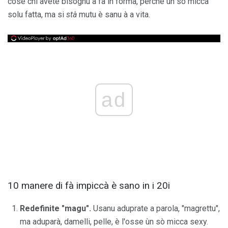
cose chì avete bisognu à fà in forma, perchè ùn sò micca
solu fatta, ma si
stà
mutu è sanu à a vita.
ad
10 manere di fà impiccà è sano in i 20i
Redefinite "magu".
Usanu aduprate a parola, "magrettu",
ma aduparà, damelli, pelle, è l'osse ùn sò micca sexy.