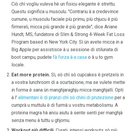
Ciò chì vogliu vuleva hè un fisicu elegante è strettu.
Questu significa u musculu. "Contrariu à a credevince
cumune, u musculu faciale più primu, più chjucu è più
firmerali, micca più grande è più grande", dice Ariane
Hundt, MS, fundatore di Slim & Strong 4-Week Fat Loss
Program based in New York City. Sì ùn avete micca in a
Big Apple per assistisce à u sessione di stilunata di
boot campu, pudete
fà forza à a casa
o à u to gym
locale.
Eat more protein.
Sì, sò chì sò cupcakes è pretzels in
a vostra lunchroom di a scurtazione, ma se vulete mette
in forma è sana ùn manghjaraghju micca manghjalli. Opti
à l'
alimentani è di pranzi chì sò chini di prutezione
per a
cumprà u muttulu è di furmà u vostru metabolismu. A
proteina magra hà ancu aiutu à sente senti per manghjà
senza menu à tuttu u ghjornu.
Workout più difficili.
Curati, intensi workouts sò più