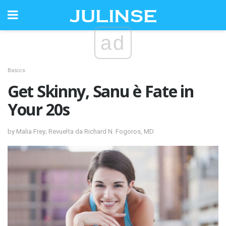
ad
Basics
Get Skinny, Sanu è Fate in
Your 20s
by Malia Frey; Revuelta da Richard N. Fogoros, MD