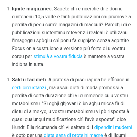
Ignite magazines.
Sapete chì e ricerche di e donne
cuntenenu 10,5 volte e tanti pubblicazioni chì prumove a
perdita di pesu cum'è magazini di masculi? Parechji di e
pubblicazioni sustentanu retevenzii realeali è utilizanu
l'imagegnu spògliu chì ponu fà sughjate senza aspittite.
Focus on a custruione a versione più forte di u vostru
corpu per
stimulà a vostra fiducia
è mantene a vostra
indibita in tutta.
Sald u fad dieti.
A pratesa di pisci rapida hè efficace in
certi circustanzi
, ma assai dieti di moda promossi a
perdita di corta durazione chì vi cummende cù u vostru
metabolismu. "Sì oghji ghjovani è ùn aghju micca fà di
dietu di a me-yo, u vostru metabolismu vi pò risposta à
quasi qualunqui mudificazione chì l'avè esposta", dice
Hundt. Ella ricumanda chì vi saltate di i
dipendini muderni
è optò per una
dieta sana di proteini magre
è di ligumi.