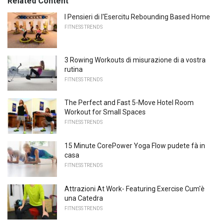
Related Content
I Pensieri di l'Esercitu Rebounding Based Home
FITNESS TRENDS
3 Rowing Workouts di misurazione di a vostra
rutina
FITNESS TRENDS
The Perfect and Fast 5-Move Hotel Room
Workout for Small Spaces
FITNESS TRENDS
15 Minute CorePower Yoga Flow pudete fà in
casa
FITNESS TRENDS
Attrazioni At Work- Featuring Exercise Cum'è
una Catedra
FITNESS TRENDS