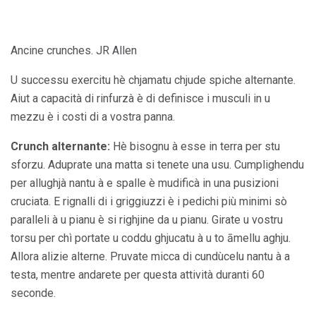
Ancine crunches. JR Allen
U successu exercitu hè chjamatu chjude spiche alternante.
Aiut a capacità di rinfurzà è di definisce i musculi in u
mezzu è i costi di a vostra panna.
Crunch alternante:
Hè bisognu à esse in terra per stu
sforzu. Aduprate una matta si tenete una usu. Cumplighendu
per allughjà nantu à e spalle è mudificà in una pusizioni
cruciata. E rignalli di i griggiuzzi è i pedichi più minimi sò
paralleli à u pianu è si righjine da u pianu. Girate u vostru
torsu per chì portate u coddu ghjucatu à u to āmellu aghju.
Allora alizie alterne. Pruvate micca di cundùcelu nantu à a
testa, mentre andarete per questa attività duranti 60
seconde.