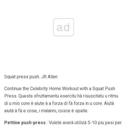
ad
Squat press push. JR Allen
Continue the Celebrity Home Workout with a Squat Push
Press. Questa sfruttamentu esercitu hà risuscitatu u ritmu
di u mio core è aiute à a forza di fà forza in u core. Aiutà
aiutà à fà e cose, i malanni, cosce è spalle.
Pettine push-press
: Vulete averà utilizà 5-10 piu pesi per