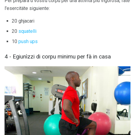
Per preparà u vostru corpu per una attività più vigorosa, fate
l'esercitäte siguiente:
20 ghjacari
20
squatelli
10
push ups
4 - Egiunìzzi di corpu minimu per fà in casa