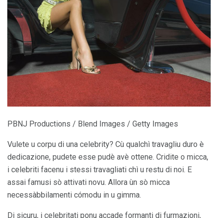
PBNJ Productions / Blend Images / Getty Images
Vulete u corpu di una celebrity? Cù qualchì travagliu duro è
dedicazione, pudete esse pudè avè ottene. Cridite o micca,
i celebriti facenu i stessi travagliati chì u restu di noi. E
assai famusi sò attivati ​​novu. Allora ùn sò micca
necessàbbilamenti cómodu in u gimma.
Di sicuru, i celebritati ponu accade formanti di furmazioni,