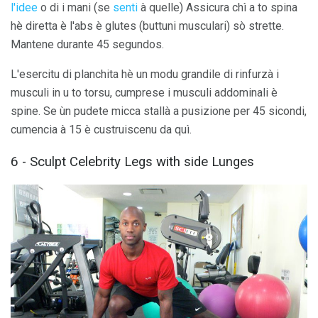
l'idee
o di i mani (se
senti
à quelle) Assicura chì a to spina
hè diretta è l'abs è glutes (buttuni musculari) sò strette.
Mantene durante 45 segundos.
L'esercitu di planchita hè un modu grandile di rinfurzà i
musculi in u to torsu, cumprese i musculi addominali è
spine. Se ùn pudete micca stallà a pusizione per 45 sicondi,
cumencia à 15 è custruiscenu da quì.
6 - Sculpt Celebrity Legs with side Lunges