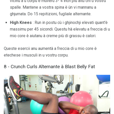
vicinu à u corpu è muveru 3- 4 inch più altu chì u vostru
spalle. Mantene a vostra spina è ùn vi mannanu a
ghjurnata. Do 15 repitizioni, fugliale alternante.
High Knees
: Run in postu cù i ghjinochji elevati quant'è
massimu per 45 sicondi. Questu hà elevatu a freccia di u
mio core è aiutanu à creme più di grassu è calori.
Queste esercii anu aumentà a freccia di u mio core è
etechese i musculi in u vostru corpu.
8 - Crunch Curls Alternante à Blast Belly Fat