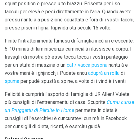
squat position è presse u to brazzu. Prisenta per i so
tacculi per elevà e pesi direttamente in l'aria. Quandu avete
pressu nantu à a pusizione squattata è fora di i vostri tacchi,
presse pisci in ligna. Ripividà stu sèculu 15 volte.
Finite l'intrattenimentu famusu di famiglia incù un crescente.
5-10 minuti di luminiscenza cumincià à rilassisce u corpu. I
travaglii di mostra pò esse tocca tocca i vostri punteggio
per un stufa di muszina o un
cat / vacca pusonu
nantu à e
vostre mani è i ghjinochji. Pudete ancu
aduprà un rollu
di
spuma
per pudè spustà a spine, a volta di i vind è i venti.
Felicità à cumprirà l'asporto di famiglia di JR Allen! Vulete
più cunsiglii di l'entrenamentu di casa. Scuprite
Cumu cunse
un Pruggettu di Pèrdite in Home
per mette in dieta è
cunsiglii di l'esercitivu è cuncuratevi cun mè in Facebook
per cunsiglii di dieta, ricetti, è esercitu guidà.