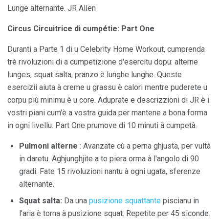
Lunge alternante. JR Allen
Circus Circuitrice di cumpétie: Part One
Duranti a Parte 1 di u Celebrity Home Workout, cumprenda
trè rivoluzioni di a cumpetizione d'esercitu dopu: alterne
lunges, squat salta, pranzo è lunghe lunghe. Queste
esercizii aiuta à creme u grassu è calori mentre puderete u
corpu più minimu è u core. Aduprate e descrizzioni di JR è i
vostri piani cum'è a vostra guida per mantene a bona forma
in ogni livellu. Part One prumove di 10 minuti à cumpetà.
Pulmoni alterne
: Avanzate cù a perna ghjusta, per vultà
in daretu. Aghjunghjite a to piera orma à l'angolo di 90
gradi. Fate 15 rivoluzioni nantu à ogni ugata, sferenze
alternante.
Squat salta:
Da una
pusizione squattante
piscianu in
l'aria è torna à pusizione squat. Repetite per 45 siconde.