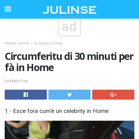
ad
Fitness Trends
In casa è in linea
Circumferitu di 30 minuti per
fà in Home
by Malia Frey
1 - Esce fora cum'è un celebrity in Home