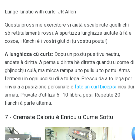
Lunge lunatic with curls. JR Allen
Questu prossime exercitore vi aiutà esculpirute quelli chì
sò rettitulamenti rossi. A spurtizza lunghizza aiutate à fà e
cosce, i tùnchi è i vostri glutidi (u vostru poutu!)
A lunghizza cù curls:
Dopu un postu pusitivu neutru,
andate à diritta. A perna u diritta hè diretta quandu u corne di
ghjinochju culà, ma micca rampa u to pullu u to pettu. Arms
fermenu in ogni uccisu di a to lega. Pressu da a to lega per
rinvià à a pusizione persunale è
fate un curl bicepsi
incù dui
armati. Pruvate d'utilizà 5 -10 libbra pesi. Repetite 20
fianchi à parte alterna.
7 - Cremate Caloriu è Enricu u Cume Sottu