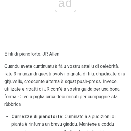
ad
E fili di pianoforte. JR Allen
Quandu avete cuntinuatu à fà u vostru attellu di celebrità,
fate 3 rinunzii di questi svolvi: pignata di filu, ghjudicate di u
ghjuvellu, croscente alterna è squat push-press. Invece,
utilizate e ritratti di JR com'è a vostra guida per una bona
forma. Ci vò à piglià circa deci minuti per cumpagnie sta
rùbbrica.
Currezze di pianoforte:
Cuminate à a pusizioni di
pianta è rinfurna un bravu giaddu. Mantene u coddu