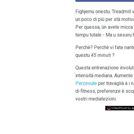
Fighjemu onestu. Treadmill 
un poco di più per stà motiva
Per quessa, ùn avete micca 
tempu tutale - Ma u sessru 
Perchè? Perchè vi fate nant
questu
45 minuti
?
Questa entrenazione involuta a
intensità mediana. Aumente o
Percevute
per travaglià à i 
di fitness, preferenze è sco
vostri mediatezioni.