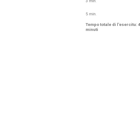
3 min.
5 min.
Tempo totale di l'esercitu: 
minuti