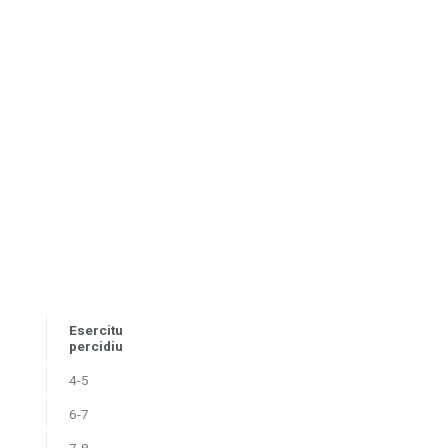
Esercitu
percidiu
4-5
6-7
7-8