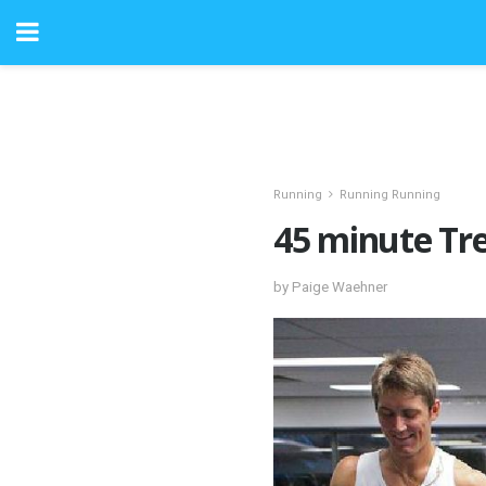
Running
Running Running
45 minute Tre
by Paige Waehner