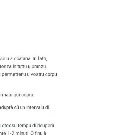
u a scataria. In fatti,
enza in tuttu u pranzu,
hì permettenu u vostru corpu
urmatu quì sopra.
duprà cù un intervalu di
u stessu tempu di ricuperà
nte 1-2 minuti. O finu à