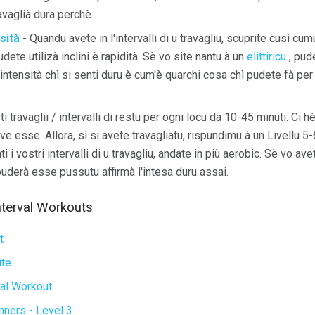
vaglià dura perchè.
sità
- Quandu avete in l'intervalli di u travagliu, scuprite cusì cum
udete utilizà inclini è rapidità. Sè vo site nantu à un
elittiricu
, pud
intensità chì si senti duru è cum'è quarchi cosa chì pudete fà per
i travaglii / intervalli di restu per ogni locu da 10-45 minuti. Ci hè
e esse. Allora, sì si avete travagliatu, rispundimu à un Livellu 5
i i vostri intervalli di u travagliu, andate in più aerobic. Sè vo ave
uderà esse pussutu affirmà l'intesa duru assai.
terval Workouts
t
ute
al Workout
inners - Level 3