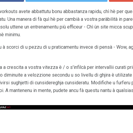
workouts avete abbattutu bonu abbastanza rapidu, chì hè per que
tu. Una manera di fà quì hè per cambià a vostra paràbilità in parech
solu uttene un entrenamentu più efficeur - Chì ùn site micca scu
hè minimu.
u à scorci di u pezzu di u praticamentu invece di pensà - Wow, a
 crescita a vostra vitezza è / o s'infilcà per intervallii curati pri
 diminuite a velozzione secondu u so livellu di ghjira è utilizate 
nivirsi sughjetti di cunsidereghja cunsideratu. Modifiche u furferu 
pi. A mantenenu in mente, pudete ancu fà questu nantu à qualsias