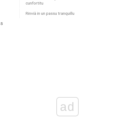
cunfortitu
Rinvià in un passu tranquillu
45
ad