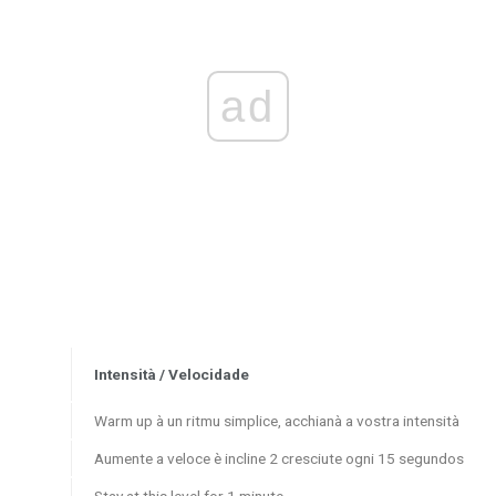
ad
Intensità / Velocidade
Warm up à un ritmu simplice, acchianà a vostra intensità
Aumente a veloce è incline 2 cresciute ogni 15 segundos
Stay at this level for 1 minute