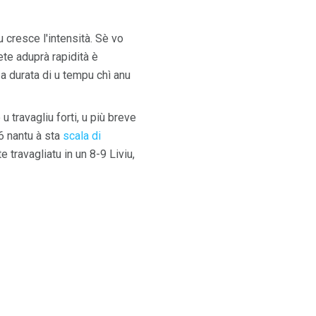
u cresce l'intensità. Sè vo
ete aduprà rapidità è
 a durata di u tempu chì anu
 u travagliu forti, u più breve
-6 nantu à sta
scala di
te travagliatu in un 8-9 Liviu,