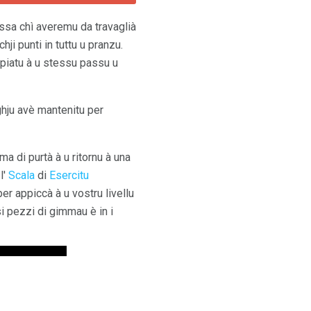
ssa chì averemu da travaglià
ji punti in tuttu u pranzu.
ppiatu à u stessu passu u
ghju avè mantenitu per
ma di purtà à u ritornu à una
l'
Scala
di
Esercitu
per appiccà à u vostru livellu
i pezzi di gimmau è in i