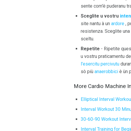
sente com'è puderanu tra
Sceglite u vostru
inten
site nantu à un
ardore
, p
resistenza. Sceglite una 
sceltu.
Repetite
- Ripetite quest
u vostru praticamentu dev
l'esercitu percivutu
durant
sò più
anaerobbici
è ùn p
More Cardio Machine In
Elliptical Interval Workou
Interval Workout 30 Min
30-60-90 Workout Interv
Interval Training for Beg