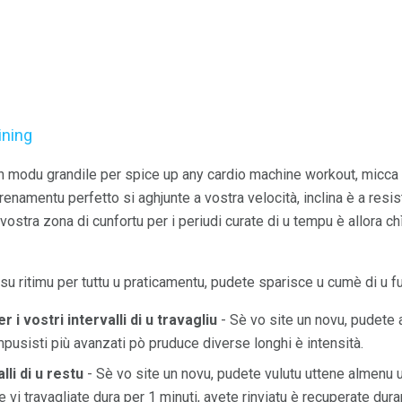
ining
n modu grandile per spice up any cardio machine workout, micca sol
enamentu perfetto si aghjunte a vostra velocità, inclina è a resist
vostra zona di cunfortu per i periudi curate di u tempu è allora c
essu ritimu per tuttu u praticamentu, pudete sparisce u cumè di u f
r i vostri intervalli di u travagliu
- Sè vo site un novu, pudete a
mpusisti più avanzati pò pruduce diverse longhi è intensità.
lli di u restu
- Sè vo site un novu, pudete vulutu uttene almenu 
 se vi travagliate dura per 1 minuti, avete rinviatu è recuperate dura