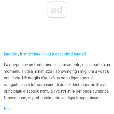
ad
laterale
, è
intricciate nantu à e racoletti laterali
.
Fà eseguisce un front raise unilatariamente, o una parte à un
momentu aiutà à minimizzà i so swinging i migliurà u vostru
equilibriu. Hè megliu d'utilizà un pesu ligeru pocu è
eseguite unu à trè settimane di deci à doce ripermi; Sì avè
principiatu à scogliu nantu à i vostri stile per pudè cumpricà
l'ascensione, sì probabbilmente va digià troppu pisanti.
Più