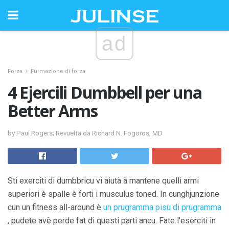
ad
Forza
Furmazione di forza
4 Ejercili Dumbbell per una
Better Arms
by Paul Rogers; Revuelta da Richard N. Fogoros, MD
Sti exerciti di dumbbricu vi aiutà à mantene quelli armi
superiori è spalle è forti i musculus toned. In cunghjunzione
cun un fitness all-around è
un prugramma pisu di prugramma
, pudete avè perde fat di questi parti ancu. Fate l'eserciti in