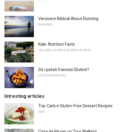
Versicere Biblical About Running
RUNNING
Kale: Nutrition Facts
CALORIE COUNTS È NUTRITION FACTS
Sò i patati francesi Glutine?
DIETETICA SPECIALE
Intresting articles
Top-Carb e Gluten-Free Dessert Recipes
DIETI
Cosa da Pè per un Tour Walking