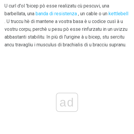
U curl d'ol 'bicep pò esse realizatu cù pescuvi, una
barbellata, una
banda di resistenza
, un cable o un
kettlebell
. U truccu hè di mantene a vostra basa è u codice cusì à u
vostru corpu, perchè u pesu pò esse rinfurzatu in un uvizzu
abbastanti stabilitu. In più di l'urigine à u bicep, stu sercitu
ancu travagliu i musculus di brachialis di u bracciu supranu.
ad