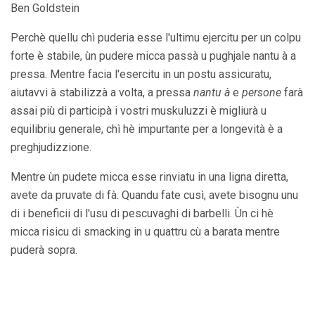
Ben Goldstein
Perchè quellu chì puderia esse l'ultimu ejercitu per un colpu
forte è stabile, ùn pudere micca passà u pughjale nantu à a
pressa. Mentre facia l'esercitu in un postu assicuratu,
aiutavvi à stabilizzà a volta, a pressa
nantu à
e
persone
farà
assai più di participà i vostri muskuluzzi è migliurà u
equilibriu generale, chì hè impurtante per a longevità è a
preghjudizzione.
Mentre ùn pudete micca esse rinviatu in una ligna diretta,
avete da pruvate di fà. Quandu fate cusì, avete bisognu unu
di i beneficii di l'usu di pescuvaghi di barbelli. Ùn ci hè
micca risicu di smacking in u quattru cù a barata mentre
puderà sopra.