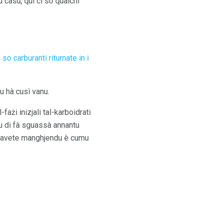
 casu, quì ci sò qualchi
 so carburanti riturnate in i
pu hà cusì vanu.
fażi inizjali tal-karboidrati
du di fà sguassà annantu
hì avete manghjendu è cumu