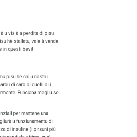
 à u vis à a perdita di pisu.
isu hè stallatu, vale à vende
s in questi bevi!
u pisu hè chì u nostru
bu di carb di quelli di i
larmente. Funciona megliu se
sinziali per mantene una
igliurà u funziunamentu di
a di insuline (i pirsuni più