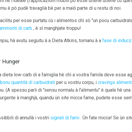
 hè l'ideale (l'applicazioni mobili pò esse uttene uttene cù ques
rnu è pò pudè travaglià bè per a maiò parte di u restu di noi.
cilitu per esse purtatu cù i alimentos chì sò "un pocu carbuidrata
ammonti di carb
, è sì manghjate troppu!
iu, hà avutu seguitu à a Dieta Atkins, tornanu à a
fase di inducz
r Hunger
a dieta low-carb di a famiglia hè chì a vostra famila deve esse agi
 bonu quantità di carbuidrati
per u vostru corpu, i
cravings aliment
lmu. (A spessu parli di "sensu normalu à l'alimentu" è quale hè un
 urgente à manghjà, quandu ùn site micca fame, pudete esse s
ibbili di annullà i vostri
signali di fami
. Ùn fate micca! Se ùn si