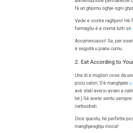
alimentazione permanente chì
fà un ghjornu oghje ogni ghjo
Vede e vostre raghjoni! Hè fa
furmagliu è a crema tutti sò
Accuminciassi! Se, per esemp
à seguità u pianu cumu.
2. Eat According to You
Una di e migliori cose da un
pocu calori. S'è manghjate
u
avè stati aversi aviani a ca
hè.) Sè avete sentu sempre
carbuidrati.
Dice questu, hè perfetta poss
manghjaraghju micca!