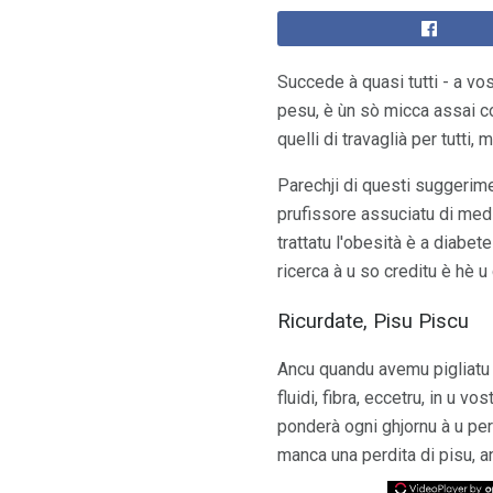
Succede à quasi tutti - a vos
pesu, è ùn sò micca assai cos
quelli di travaglià per tutti,
Parechji di questi suggerime
prufissore assuciatu di medic
trattatu l'obesità è a diabete
ricerca à u so creditu è ​​hè 
Ricurdate, Pisu Piscu
Ancu quandu avemu pigliatu i
fluidi, fibra, eccetru, in u v
ponderà ogni ghjornu à u per
manca una perdita di pisu, 