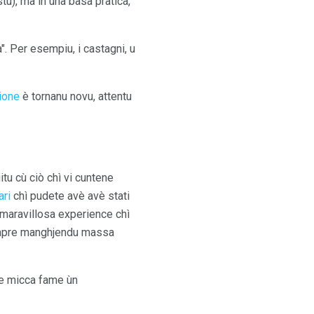
tu), ma in una basa pratica,
". Per esempiu, i castagni, u
ione
è tornanu novu, attentu
tu cù ciò chì vi cuntene
ari
chì pudete avè avè stati
a maravillosa experience chì
empre manghjendu massa
te micca fame ùn