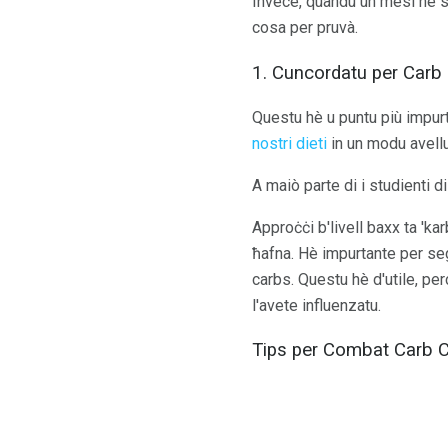
Invece, quandu un mesi hè st
cosa per pruvà.
1. Cuncordatu per Carb
Questu hè u puntu più impur
nostri dieti
in un modu avell
A maiò parte di i studienti d
Approċċi b'livell baxx ta 'ka
ħafna. Hè impurtante per seg
carbs. Questu hè d'utile, pe
l'avete influenzatu.
Tips per Combat Carb 