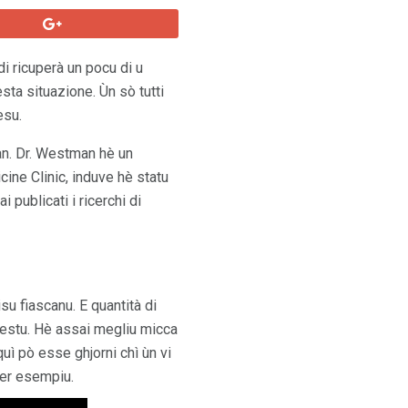
di ricuperà un pocu di u
sta situazione. Ùn sò tutti
esu.
an. Dr. Westman hè un
cine Clinic, induve hè statu
 publicati i ricerchi di
su fiascanu. E quantità di
 questu. Hè assai megliu micca
uì pò esse ghjorni chì ùn vi
per esempiu.