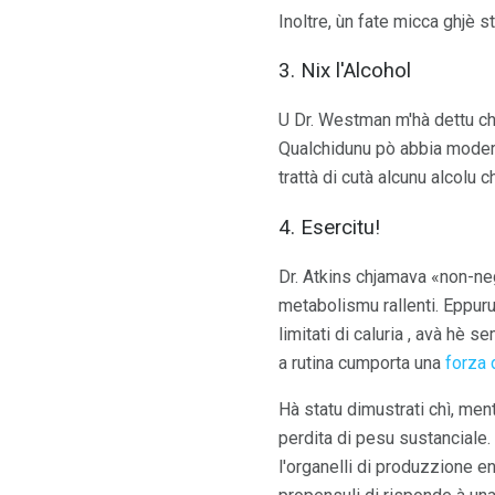
Inoltre, ùn fate micca ghjè s
3. Nix l'Alcohol
U Dr. Westman m'hà dettu chì c
Qualchidunu pò abbia moderat
trattà di cutà alcunu alcolu 
4. Esercitu!
Dr. Atkins chjamava «non-ne
metabolismu rallenti. Eppuru 
limitati di caluria , avà hè
a rutina cumporta una
forza 
Hà statu dimustrati chì, ment
perdita di pesu sustanciale.
l'organelli di produzzione en