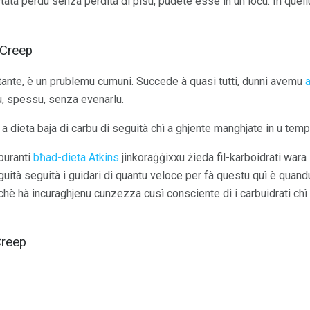
ata perdu senza perdita di pisu, pudete esse in un locu. In quellu
 Creep
tante, è un prublemu cumuni. Succede à quasi tutti, dunni avemu
a
u, spessu, senza evenarlu.
i a dieta baja di carbu di seguità chì a ghjente manghjate in u tem
rburanti
bħad-dieta Atkins
jinkoraġġixxu żieda fil-karboidrati wara l-
uità seguità i guidari di quantu veloce per fà questu quì è quan
rchè hà incuraghjenu cunzezza cusì consciente di i carbuidrati c
Creep