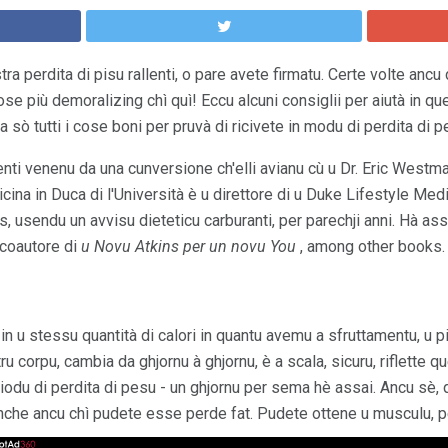
tra perdita di pisu rallenti, o pare avete firmatu. Certe volte ancu 
e più demoralizing chì quì! Eccu alcuni consiglii per aiutà in que
 ma sò tutti i cose boni per pruvà di ricivete in modu di perdita di p
nti venenu da una cunversione ch'elli avianu cù u Dr. Eric Westm
ina in Duca di l'Università è u direttore di u Duke Lifestyle Medi
s, usendu un avvisu dieteticu carburanti, per parechji anni. Hà assai
u coautore di
u Novu Atkins per un novu You
, among other books.
n u stessu quantità di calori in quantu avemu a sfruttamentu, u pi
ostru corpu, cambia da ghjornu à ghjornu, è a scala, sicuru, riflette
iodu di perdita di pesu - un ghjornu per sema hè assai. Ancu sè, q
anche ancu chì pudete esse perde fat. Pudete ottene u musculu, 