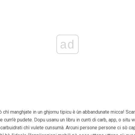
ad
iò chì manghjate in un ghjornu tipicu è ùn abbandunate micca! Scar
cum'è pudete. Dopu usanu un libru in cunti di carb, app, o situ web
carbuidrati chì vulete cunsumà. Arcuni persone persone ci sò cap