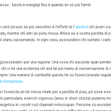
tessu - basta à manghjà finu à quandu ùn sò più famiti.
erti pirsuni sò più sensittivi à l'effetti di l'
alcohol
chì avutri vis
u, mentre chì altri ùn ponu micca. Allora se a vostra perdita di p
chì stanu cunsumando. In ogni casu, assicuratevi chì cuntate i carb
gozeziunale» per una ragione. Una cosa chì succede quan perdem
chì ci hè una evidenza chì avà hè più menu di cunservazione di car
 sempre. Una manera di cumbattà questu hè cù l'eserciziunale regu
di furmazione
.
ri l'esercitu ùn hè micca vitale per a perdita di pisu, pò esse es
 In particulare, eserciti vigoroso (ancu in short stizza) pudemu m
ergetica in i nostri culi chjamati mitoccupari. Persone cù resistenz