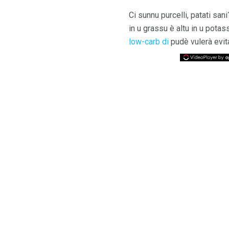
Ci sunnu purcelli, patati san
in u grassu è altu in u potas
low-carb di
pudè vulerà evita