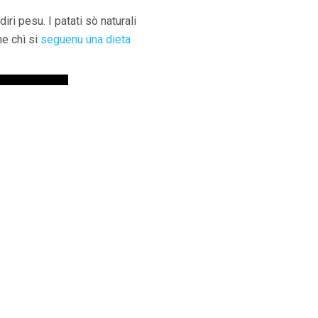
iri pesu. I patati sò naturali
ne chì si
seguenu una dieta