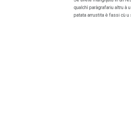
qualchì paràgrafariu altru à
patata arrustita è fassi cù u 