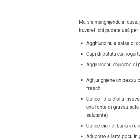
Ma s'è manghjendu in casa, p
truvareti chì pudete usà per 
Agghiuncinu a salsa di co
Capi di patata cun iogu
Aggiuncenu chjucche di p
Aghjunghjene un pezzu crea
freschi.
Utilice l'oliu d'oliu inv
una fonte di grassu satu 
salutante).
Utilice ciuri di burru in 
Aduprate a latte pocu in