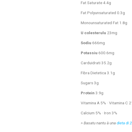
Fat Saturate 4.4g
Fat Polyunsaturated 0.3g
Monounsaturated Fat 1.8g
U colesterulu
23mg
Sodiu
666mg
Potassiu
600.6mg
Carduidrati 35.2g
Fibra Dietetica 3.1g
Sugars 3g
Protein
3.9g
Vitamina A 5% · Vitamina C 
Calcium 5% · Iron 3%
>
Basatu nantu à una
dieta di 