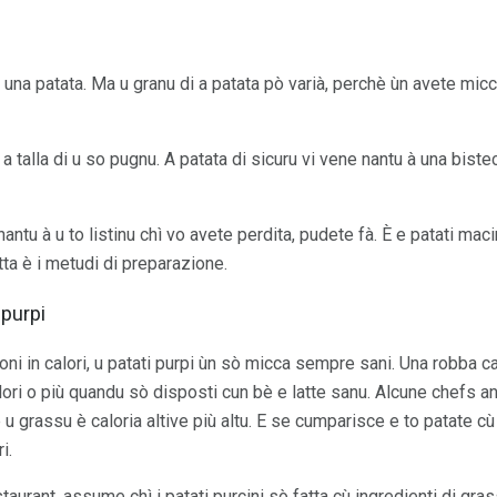
n una patata. Ma u granu di a patata pò varià, perchè ùn avete micc
a talla di u so pugnu. A patata di sicuru vi vene nantu à una bist
antu à u to listinu chì vo avete perdita, pudete fà. È e patati mac
tta è i metudi di preparazione.
purpi
boni in calori, u patati purpi ùn sò micca sempre sani. Una robba c
ri o più quandu sò disposti cun bè e latte sanu. Alcune chefs an
 u grassu è caloria altive più altu. E se cumparisce e to patate c
i.
aurant, assume chì i patati purcini sò fatta cù ingredienti di gras