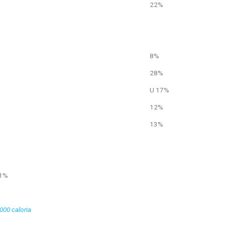
22%
8%
28%
U 17%
12%
13%
21%
2000 caloria