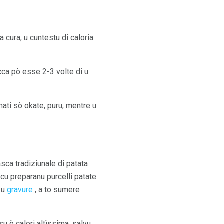
a cura, u cuntestu di caloria
ecca pò esse 2-3 volte di u
inati sò okate, puru, mentre u
asca tradiziunale di patata
cu preparanu purcelli patate
ù u
gravure
, a to sumere
su è calori altìssima, salvu