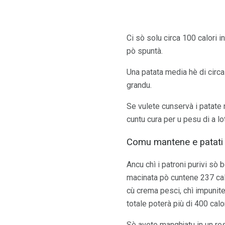
Ci sò solu circa 100 calori i
pò spuntà.
Una patata media hè di circa 
grandu.
Se vulete cunservà i patate n
cuntu cura per u pesu di a lo
Comu mantene e patati 
Ancu chì i patroni purivi sò 
macinata pò cuntene 237 calo
cù crema pesci, chì impunite
totale poterà più di 400 calor
Sè avete manghjatu in un rest