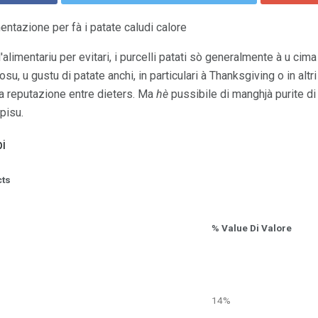
mentazione per fà i patate caludi calore
alimentariu per evitari, i purcelli patati sò generalmente à u cima 
su, u gustu di patate anchi, in particulari à Thanksgiving o in altri
la reputazione entre dieters. Ma
hè
pussibile di manghjà purite di
 pisu.
i
cts
% Value Di Valore
14%