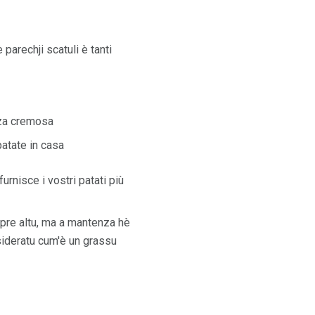
parechji scatuli è tanti
nza cremosa
atate in casa
urnisce i vostri patati più
empre altu, ma a mantenza hè
ideratu cum'è un grassu