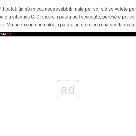
i? I patati ùn sò micca necessàbbili male per voi s'è vo vulete perd
su è a vitamina C. Di sicuru, i patati sò fecundate, perchè e perso
ri. Ma se si cuntene calori, i patate ùn sò micca una scelta mala.
ad