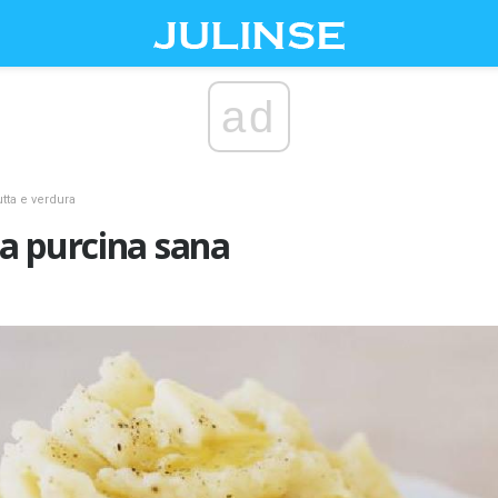
ad
utta e verdura
a purcina sana