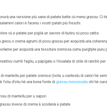
ruvà una versione più sana di patate batte cù menu grassu. Ci hè 
salammi calori è facenu i vostri patati più freschi.
lore cù e patate per piglià un savore di butiru cù pocu carbs
rtu grecu o crema agrumi di pocu grassu per acquistà una cohere
ollame per acquistà una tessitura cremosa cumu purghjite puru p
ttivu cum'è l'agliu, u papigatu o l'insalata di stile di ranchò per f
ece di mantellu per patate cremosi (nota: u cuntestu di calori hè s
è l'oliu d'oliu hè una bona fonte di
grassu monoinsatu
chì hè cuns
u misu di mantellu per u sapori
 grassu invece di crema à scodenà e patate