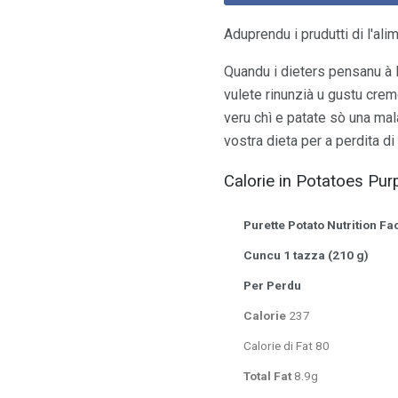
Aduprendu i prudutti di l'ali
Quandu i dieters pensanu à l'
vulete rinunzià u gustu cremo
veru chì e patate sò una ma
vostra dieta per a perdita di
Calorie in Potatoes Purp
Purette Potato Nutrition Fa
Cuncu 1 tazza (210 g)
Per Perdu
Calorie
237
Calorie di Fat 80
Total Fat
8.9g