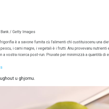
 Bank / Getty Images
igorifia è a savone furnita cù l'alimenti chì custituiscenu una die
 pescu, i carni magre, i vegetali è i frutti. Anu provevanu nutrienti
 a vostra ricerca post-run. Pruvate per minimizzà a quantità di 
rs
oughout u ghjornu.