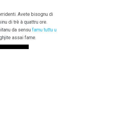
orridenti. Avete bisognu di
nu di trè à quattru ore.
uitanu da sensu
famu tuttu u
ghjite assai fame.