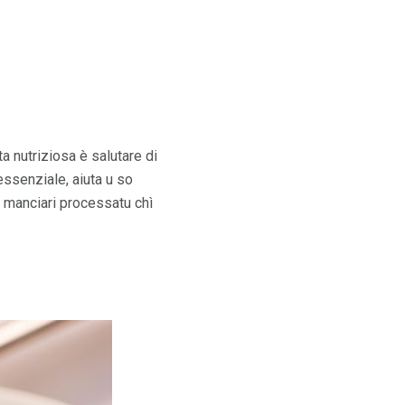
ta nutriziosa è salutare di
 essenziale, aiuta u so
e manciari processatu chì