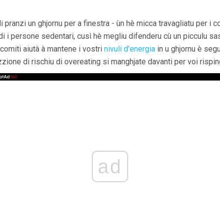
di pranzi un ghjornu per a finestra - ùn hè micca travagliatu per i c
 di i persone sedentari, cusì hè megliu difenderu cù un picculu sasi
 comiti aiutà à mantene i vostri
nivuli d'energia
in u ghjornu è seg
ione di rischiu di overeating si manghjate davanti per voi rispin
ad