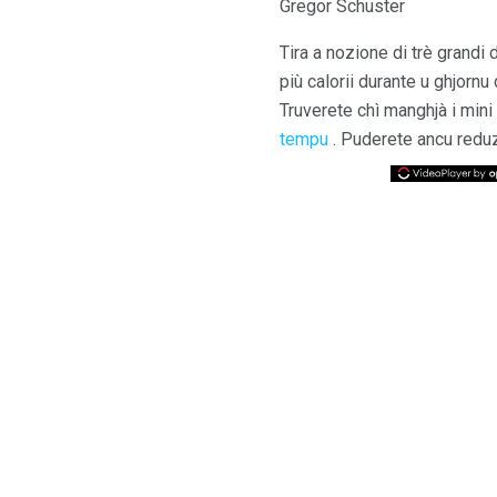
Gregor Schuster
Tira a nozione di trè grandi 
più calorii durante u ghjornu
Truverete chì manghjà i mini
tempu
. Puderete ancu reduzz