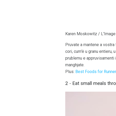
Karen Moskowitz / L'Image
Pruvate a mantene a vostra fr
cori, cum'è u granu entieru, u
prublemu e appruvisamenti in
manghjate.
Plus:
Best Foods for Runne
2 - Eat small meals thr