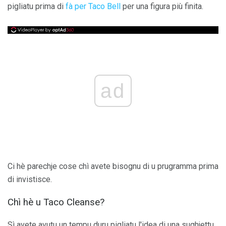
pigliatu prima di
fà per Taco Bell
per una figura più finita.
ad
Ci hè parechje cose chì avete bisognu di u prugramma prima
di invistisce.
Chì hè u Taco Cleanse?
Sì avete avutu un tempu duru pigliatu l'idea di una sughjettu