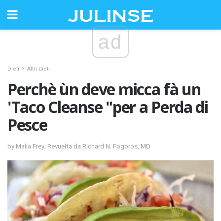
ad
Dieti
Altri dieti
Perchè ùn deve micca fà un
'Taco Cleanse "per a Perda di
Pesce
by Malia Frey; Revuelta da Richard N. Fogoros, MD