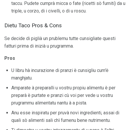
taccu. Pudete cumprà micca o fate (ricetti sò furniti) da u
triple, u corzo, di i civelli, o di u roscu.
Dietu Taco Pros & Cons
Se decide di piglià un prublemu tutte cunsigliate questi
fatturi prima di inizià u prugramma.
Pros
U libru hà incurazione di pranzi è cunsigliu cum'è
manghjatu.
Amparate à preparalli u vostru propiu alimentu è per
preparà è purtate e pranzi cù voi per vede u vostru
prugrammu alimentatu nantu à a pista.
Anu esse inspiratu per pruvà novi ingredienti, assai di
quali sò alimenti sali chì furnenu bene nutrimentu.