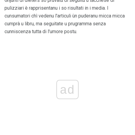
Ghjunti di dieters sò pruvatu di seguitu u tacchese di
pulizziari è rapprisentanu i so risultati in i media. I
cunsumatori chì vedenu l'articuli ùn puderanu micca micca
cumprà u libru, ma seguitate u prugramma senza
cunniscenza tutta di l'umore postu.
ad