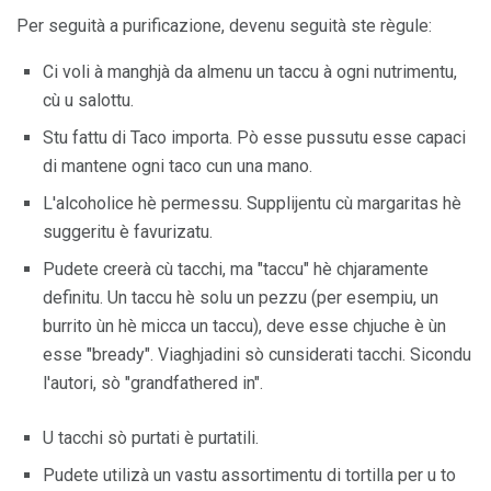
Per seguità a purificazione, devenu seguità ste règule:
Ci voli à manghjà da almenu un taccu à ogni nutrimentu,
cù u salottu.
Stu fattu di Taco importa. Pò esse pussutu esse capaci
di mantene ogni taco cun una mano.
L'alcoholice hè permessu. Supplijentu cù margaritas hè
suggeritu è ​​favurizatu.
Pudete creerà cù tacchi, ma "taccu" hè chjaramente
definitu. Un taccu hè solu un pezzu (per esempiu, un
burrito ùn hè micca un taccu), deve esse chjuche è ùn
esse "bready". Viaghjadini sò cunsiderati tacchi. Sicondu
l'autori, sò "grandfathered in".
U tacchi sò purtati è purtatili.
Pudete utilizà un vastu assortimentu di tortilla per u to