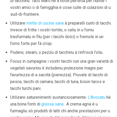
di tacchinu. Taco Marti hè a notte perfetta per riunite i
vostri amici o di famigghia è cose culle di culazioni di u
sud-di-fruntiere.
Utilizare
mette di cucina sana
à preparalli cunti di tacchi.
Invece di fritte i vostri tortite, o caliu in u fornu
trasfurmatu in filu (per i tacchi dolci) o fremole in un
forno forte per fà crisp.
Pudere, steam, o pezzu di tacchinu à rinfriscà l'oliu.
Focus in cumpagnie i vostri tacchi cun una gran varietà di
vegetali savurinu è includenu prutezione magre per
favurtezza di a saciità (pienezza). Pruvate di tacchi di
pesce, tacchi di camara, tacchi di tuna, bison tacos e
tacchi turchi pani.
Utilizare saturenimenti sustanciosamente.
L'Avocatu
hè
una bona fonti di
grassa sana
. A crema agria è u
furmagliu sò prudutti di latti chì anche prestazioni per u