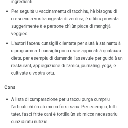
ingredienti.
Per seguità u vaccinamentu di tacchinu, hè bisognu di
crescenu a vostra ingesta di verdura, è u libru provista
suggerimente à e persone chì ùn piace di manghjà
veggies.
L'autori facenu cunsiglii cilentate per aiutà à stà nantu à
u prugramma. I cunsiglii ponu esse appiicati à qualsiasi
dieta, per esempiu di dumandà l'assevule per guidà à un
restaurant, appiegazione di l'amici, journaling, yoga, è
cultivate u vostru ortu.
Cons
A lista di cumparazione per u taccu purga cumpriu
l'articuli chì ùn sò micca forsi sanu. Per esempiu, tutti
tater, fasci fritte cani è tortilla ùn sò micca necessariu
cunzidiratu nutizie.