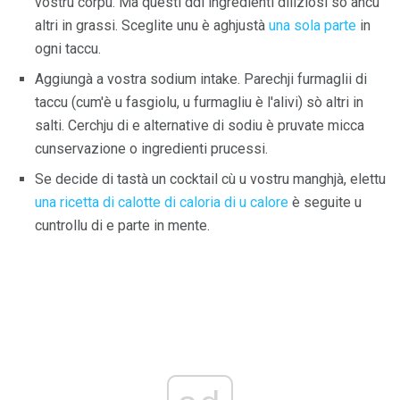
vostru corpu. Ma questi ddi ingredienti diliziosi sò ancu
altri in grassi. Sceglite unu è aghjustà
una sola parte
in
ogni taccu.
Aggiungà a vostra sodium intake. Parechji furmaglii di
taccu (cum'è u fasgiolu, u furmagliu è l'alivi) sò altri in
salti. Cerchju di e alternative di sodiu è pruvate micca
cunservazione o ingredienti prucessi.
Se decide di tastà un cocktail cù u vostru manghjà, elettu
una ricetta di calotte di caloria di u calore
è seguite u
cuntrollu di e parte in mente.