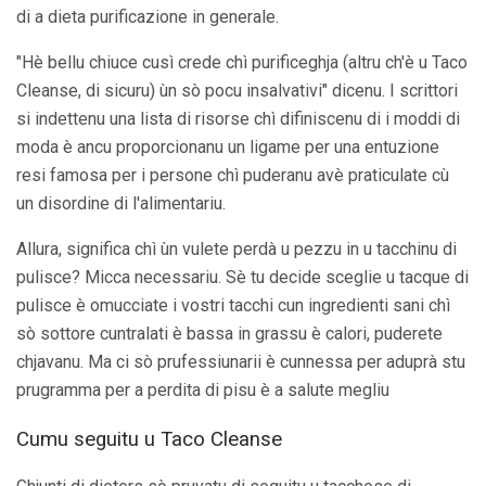
di a dieta purificazione in generale.
"Hè bellu chiuce cusì crede chì purificeghja (altru ch'è u Taco
Cleanse, di sicuru) ùn sò pocu insalvativi" dicenu. I scrittori
si indettenu una lista di risorse chì difiniscenu di i moddi di
moda è ancu proporcionanu un ligame per una entuzione
resi famosa per i persone chì puderanu avè praticulate cù
un disordine di l'alimentariu.
Allura, significa chì ùn vulete perdà u pezzu in u tacchinu di
pulisce? Micca necessariu. Sè tu decide sceglie u tacque di
pulisce è omucciate i vostri tacchi cun ingredienti sani chì
sò sottore cuntralati è bassa in grassu è calori, puderete
chjavanu. Ma ci sò prufessiunarii è cunnessa per aduprà stu
prugramma per a perdita di pisu è a salute megliu
Cumu seguitu u Taco Cleanse