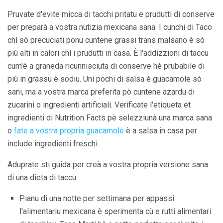
Pruvate d'evite micca di tacchi pritatu e prudutti di conserve
per preparà a vostra nutizia mexicana sana. I cunchi di Taco
chì sò precuciati ponu cuntene grassi trans malsano è sò
più alti in calori chì i prudutti in casa. È l'addizzioni di taccu
cum'è a graneda ricunnisciuta di conserve hè prubabile di
più in grassu è sodiu. Uni pochi di salsa è guacamole sò
sani, ma a vostra marca preferita pò cuntene azardu di
zucarini o ingredienti artificiali. Verificate l'etiqueta et
ingredienti di Nutrition Facts pè selezziunà una marca sana
o
fate a vostra propria guacamole
è a salsa in casa per
include ingredienti freschi.
Aduprate sti guida per creà a vostra propria versione sana
di una dieta di taccu.
Pianu di una notte per settimana per appassi
l'alimentariu mexicana è sperimenta cù e rutti alimentari