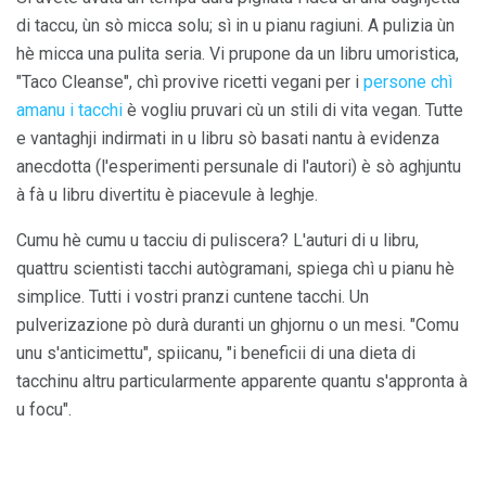
di taccu, ùn sò micca solu; sì in u pianu ragiuni. A pulizia ùn
hè micca una pulita seria. Vi prupone da un libru umoristica,
"Taco Cleanse", chì provive ricetti vegani per i
persone chì
amanu i tacchi
è vogliu pruvari cù un stili di vita vegan. Tutte
e vantaghji indirmati in u libru sò basati nantu à evidenza
anecdotta (l'esperimenti persunale di l'autori) è sò aghjuntu
à fà u libru divertitu è ​​piacevule à leghje.
Cumu hè cumu u tacciu di puliscera? L'auturi di u libru,
quattru scientisti tacchi autògramani, spiega chì u pianu hè
simplice. Tutti i vostri pranzi cuntene tacchi. Un
pulverizazione pò durà duranti un ghjornu o un mesi. "Comu
unu s'anticimettu", spiicanu, "i beneficii di una dieta di
tacchinu altru particularmente apparente quantu s'appronta à
u focu".