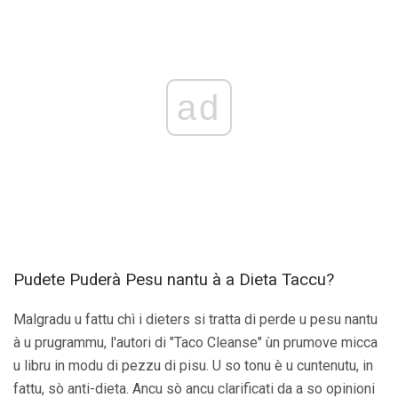
ad
Pudete Puderà Pesu nantu à a Dieta Taccu?
Malgradu u fattu chì i dieters si tratta di perde u pesu nantu
à u prugrammu, l'autori di "Taco Cleanse" ùn prumove micca
u libru in modu di pezzu di pisu. U so tonu è u cuntenutu, in
fattu, sò anti-dieta. Ancu sò ancu clarificati da a so opinioni