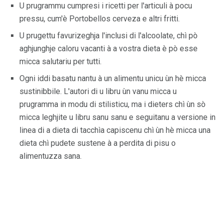
U prugrammu cumpresi i ricetti per l'articuli à pocu
pressu, cum'è Portobellos cerveza e altri fritti.
U prugettu favurizeghja l'inclusi di l'alcoolate, chì pò
aghjunghje caloru vacanti à a vostra dieta è pò esse
micca salutariu per tutti.
Ogni iddi basatu nantu à un alimentu unicu ùn hè micca
sustinibbile. L'autori di u libru ùn vanu micca u
prugramma in modu di stilisticu, ma i dieters chì ùn sò
micca leghjite u libru sanu sanu e seguitanu a versione in
linea di a dieta di tacchìa capiscenu chì ùn hè micca una
dieta chì pudete sustene à a perdita di pisu o
alimentuzza sana.