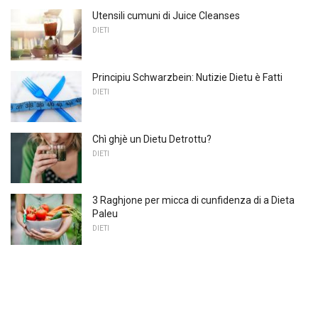
Utensili cumuni di Juice Cleanses
DIETI
Principiu Schwarzbein: Nutizie Dietu è Fatti
DIETI
Chì ghjè un Dietu Detrottu?
DIETI
3 Raghjone per micca di cunfidenza di a Dieta
Paleu
DIETI