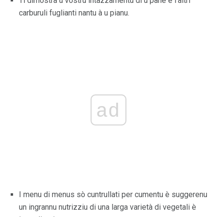
Ti dimostra u vostru intazzamentu di u pane è l'altri
carburuli fuglianti nantu à u pianu.
ad
I menu di menus sò cuntrullati per cumentu è suggerenu
un ingrannu nutrizziu di una larga varietà di vegetali è