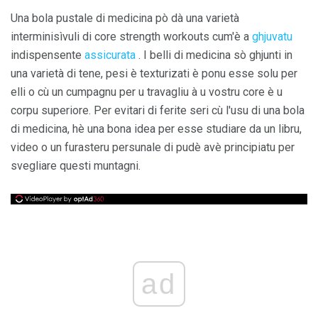
Una bola pustale di medicina pò dà una varietà
interminisìvuli di core strength workouts cum'è a
ghjuvatu
indispensente
assicurata
. I belli di medicina sò ghjunti in
una varietà di tene, pesi è texturizati è ponu esse solu per
elli o cù un cumpagnu per u travagliu à u vostru core è u
corpu superiore. Per evitari di ferite seri cù l'usu di una bola
di medicina, hè una bona idea per esse studiare da un libru,
video o un furasteru persunale di pudè avè principiatu per
svegliare questi muntagni.
ad