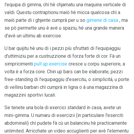
l'equipa di gimma, chì hè chjamatu una maquina verticale di
valdi. Questu contraptionu maiò hè micca qualcosa chì a
maiò parte di i ghjente cumprà per u so
gimene di casa
, ma
se pò permette unu è avè u spaziu, hè una grande manera
d'avè un ultimu ab exercise.
U bar quijitu hè unu di i pezzi più sfruttati di l'equipaggiu
d'uttimiziu per a custruzzione di forza forte di cor. Fà un
simpricimenti
pull up exercise
cresce u corpu superiore, a
volta è a forza core. Chin up bars can be elaborate, pezzi
free-standing di l'equipaggiu d'esercitu, o simplicità, u porte
di vellinu barbari chì cumprà in ligna o à una magazzina di
magazzini sportivi lucali.
Se tenete una bola di exercici standard in casa, avete un
mini-gimma. U numaru di esercizii (in particulare l'eserciti
abdominali) chì pudete fà cù un balancinu hè practicamente
unlimited. Arricchate un video accuglienti per avè l'elementu