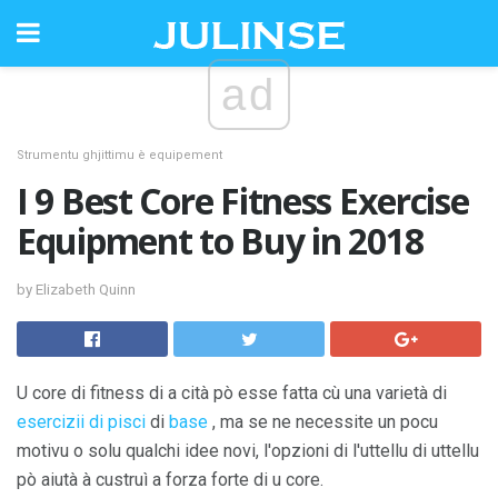
ad
Strumentu ghjittimu è equipement
I 9 Best Core Fitness Exercise
Equipment to Buy in 2018
by Elizabeth Quinn
U core di fitness di a cità pò esse fatta cù una varietà di
esercizii di pisci
di
base
, ma se ne necessite un pocu
motivu o solu qualchi idee novi, l'opzioni di l'uttellu di uttellu
pò aiutà à custruì a forza forte di u core.