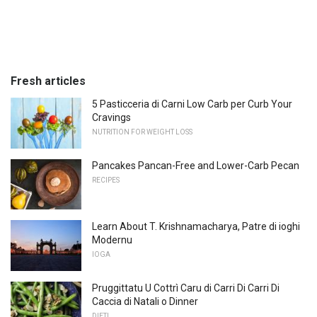
Fresh articles
5 Pasticceria di Carni Low Carb per Curb Your
Cravings
NUTRITION FOR WEIGHT LOSS
Pancakes Pancan-Free and Lower-Carb Pecan
RECIPES
Learn About T. Krishnamacharya, Patre di ioghi
Modernu
IOGA
Pruggittatu U Cottrì Caru di Carri Di Carri Di
Caccia di Natali o Dinner
DIETI