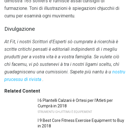
dimostra 165 solvers è furnisce assai cunsiglii di
furmazione. Toni di illustrazioni è spiegazioni chjucchii di
cumu per esaminà ogni muvimentu.
Divulgazione
At Fit, i nostri Scrittori d'Esperti sò cumprate à ricerchià è
scritte critichi pensati è editoriali indipindenti di i megliu
prudutti per a vostra vita è a vostra famiglia.
Se vulete ciò
chì facemu, vi pò sustenevi à tra i nostri ligami sceltu, chì
guadagniscenu una cumissioni.
Sapete più nantu à u
nostru
prucessu di rivista
.
Related Content
I 6 Plantelli Calzarii è Ortesi per l'Atleti per
Cumprà in 2018
STRUMENTU GHJITTIMU È EQUIPEMENT
I 9 Best Core Fitness Exercise Equipment to Buy
in 2018