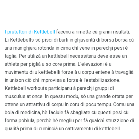
I prutettori di Kettlebell
facenu a rimette cù granni risultati.
Li Kettlebells sò pisci di burli in ghjuventù di borsa borsa cù
una manighjera rotonda in cima chì vene in parechji pesi è
taglia. Per utilizà un kettlebell necessitanu deve esse un
athleta per piglià u so core prima. L'elevazioni è u
muvimentu di u kettlebelli forze à u corpu entene à travaglià
in unison ciò chì improvisa a forza è l'estabilizazione.
Kettlebell workouts participanu à parechji gruppi di
musculus at once. In questu modu, sò una grande ottata per
ottene un attrattivu di corpu in coru di pocu tempu. Comu una
bola di medicina, hè faciule fà sbagliate cù questi pesi cù
forma poblula, perchè hè megliu per fà qualchì struzzione di
qualità prima di cumincià un cattivamentu di kettlebell.