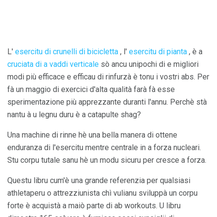
L'
esercitu di crunelli di bicicletta
, l'
esercitu di pianta
, è a
cruciata di a vaddi verticale
sò ancu unipochi di e migliori
modi più efficace e efficau di rinfurzà è tonu i vostri abs. Per
fà un maggio di exercici d'alta qualità farà fà esse
sperimentazione più apprezzante duranti l'annu. Perchè stà
nantu à u legnu duru è a catapulte shag?
Una machine di rinne hè una bella manera di ottene
enduranza di l'esercitu mentre centrale in a forza nucleari.
Stu corpu tutale sanu hè un modu sicuru per cresce a forza.
Questu libru cum'è una grande referenzia per qualsiasi
athletaperu o attrezziunista chì vulianu sviluppà un corpu
forte è acquistà a maiò parte di ab workouts. U libru