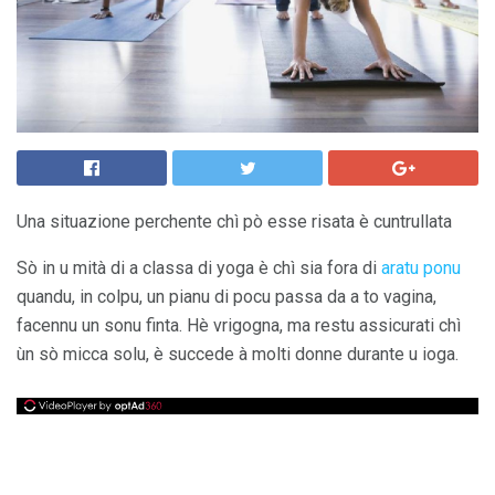
Una situazione perchente chì pò esse risata è cuntrullata
Sò in u mità di a classa di yoga è chì sia fora di
aratu ponu
quandu, in colpu, un pianu di pocu passa da a to vagina,
facennu un sonu finta. Hè vrigogna, ma restu assicurati chì
ùn sò micca solu, è succede à molti donne durante u ioga.