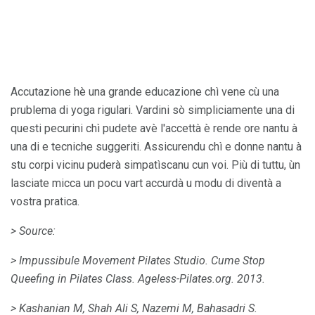
Accutazione hè una grande educazione chì vene cù una
prublema di yoga rigulari. Vardini sò simpliciamente una di
questi pecurini chì pudete avè l'accettà è rende ore nantu à
una di e tecniche suggeriti. Assicurendu chì e donne nantu à
stu corpi vicinu puderà simpatìscanu cun voi. Più di tuttu, ùn
lasciate micca un pocu vart accurdà u modu di diventà a
vostra pratica.
> Source:
> Impussibule Movement Pilates Studio.
Cume Stop
Queefing in Pilates Class.
Ageless-Pilates.org.
2013.
> Kashanian M, Shah Ali S, Nazemi M, Bahasadri S.