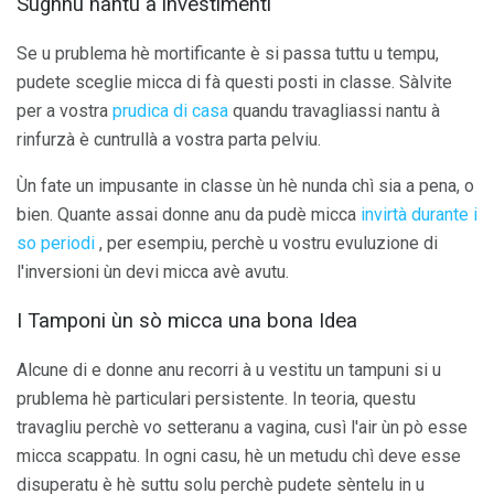
Sughnu nantu à investimenti
Se u prublema hè mortificante è si passa tuttu u tempu,
pudete sceglie micca di fà questi posti in classe. Sàlvite
per a vostra
prudica di casa
quandu travagliassi nantu à
rinfurzà è cuntrullà a vostra parta pelviu.
Ùn fate un impusante in classe ùn hè nunda chì sia a pena, o
bien. Quante assai donne anu da pudè micca
invirtà durante i
so periodi
, per esempiu, perchè u vostru evuluzione di
l'inversioni ùn devi micca avè avutu.
I Tamponi ùn sò micca una bona Idea
Alcune di e donne anu recorri à u vestitu un tampuni si u
prublema hè particulari persistente. In teoria, questu
travagliu perchè vo setteranu a vagina, cusì l'air ùn pò esse
micca scappatu. In ogni casu, hè un metudu chì deve esse
disuperatu è hè suttu solu perchè pudete sèntelu in u