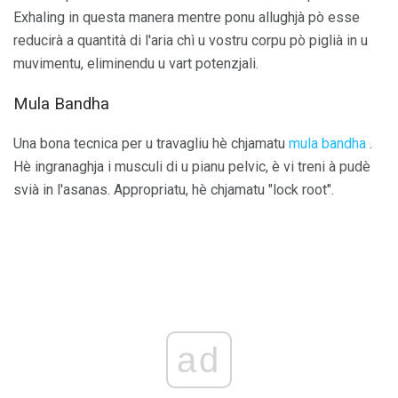
Exhaling in questa manera mentre ponu allughjà pò esse
reducirà a quantità di l'aria chì u vostru corpu pò piglià in u
muvimentu, eliminendu u vart potenzjali.
Mula Bandha
Una bona tecnica per u travagliu hè chjamatu
mula bandha
.
Hè ingranaghja i musculi di u pianu pelvic, è vi treni à pudè
svià in l'asanas. Appropriatu, hè chjamatu "lock root".
ad