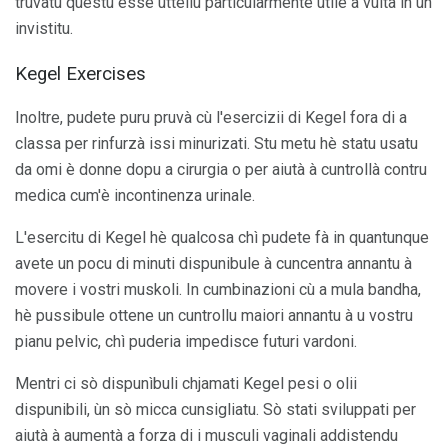
truvatu questu esse uttellu particularmente utile à vultà in un
invistitu.
Kegel Exercises
Inoltre, pudete puru pruvà cù l'esercizii di Kegel fora di a
classa per rinfurzà issi minurizati. Stu metu hè statu usatu
da omi è donne dopu a cirurgia o per aiutà à cuntrollà contru
medica cum'è incontinenza urinale.
L'esercitu di Kegel hè qualcosa chì pudete fà in quantunque
avete un pocu di minuti dispunibule à cuncentra annantu à
movere i vostri muskoli. In cumbinazioni cù a mula bandha,
hè pussibule ottene un cuntrollu maiori annantu à u vostru
pianu pelvic, chì puderia impedisce futuri vardoni.
Mentri ci sò dispunìbuli chjamati Kegel pesi o olii
dispunibili, ùn sò micca cunsigliatu. Sò stati sviluppati per
aiutà à aumentà a forza di i musculi vaginali addistendu