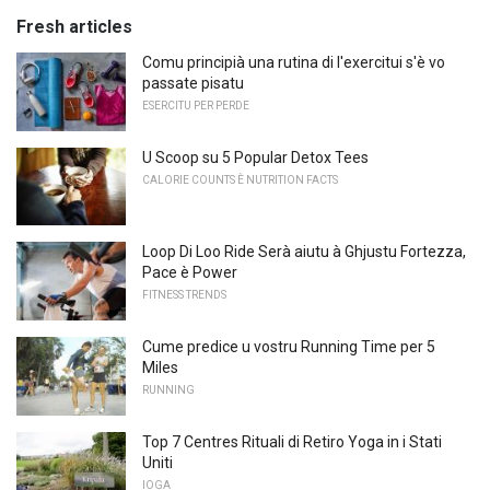
Fresh articles
Comu principià una rutina di l'exercitui s'è vo
passate pisatu
ESERCITU PER PERDE
U Scoop su 5 Popular Detox Tees
CALORIE COUNTS È NUTRITION FACTS
Loop Di Loo Ride Serà aiutu à Ghjustu Fortezza,
Pace è Power
FITNESS TRENDS
Cume predice u vostru Running Time per 5
Miles
RUNNING
Top 7 Centres Rituali di Retiro Yoga in i Stati
Uniti
IOGA