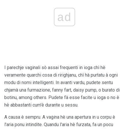
ad
I parechje vaginali sò assai frequenti in ioga chì hè
veramente quarchi cosa di ririghjanu, chì hà purtatu à ogni
modu di nomi intelligenti. In avanti vardu, pudete sentu
chjamà una furmazione, fanny fart, daisy pump, o burato di
botinu, among others. Pudete fà esse facite u ioga o no è
hè abbastanti cum'è durante u sessu.
A causa è sempru. A vaġina hè una apertura in u corpu è
l'aria ponu intindite. Quandu l'aria hè furzata, fa un pocu