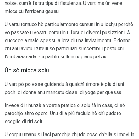
noise, cum'è l'altru tipu di flatulenza. U vart, ma ùn vene
micca cù l'arricenu gassu.
U vartu temuco hè particularmente cumuni in u iochju perchè
vo passate u vostru corpu in u fora di diversi pusizzioni. A
succede a maiò spessu allora di una invistimentu. E donne
chì anu avutu i zitelli sò particulari suscettibili postu chì
l'embarassada è u partitu sullenu u pianu pelviu.
Ùn sò micca solu
U vart pò pò esse guidendu à qualchì timore è più di uni
pochi di donne anu mancatu classi di yoga per quessa.
Invece di rinunzà a vostra pratica o solu fà in casa, ci sò
parechje altre opere. Unu di a più faciule hè chì pudete
sceglie di riri solu.
U corpu umanu si faci parechje chjude cose ch'ella si movi in