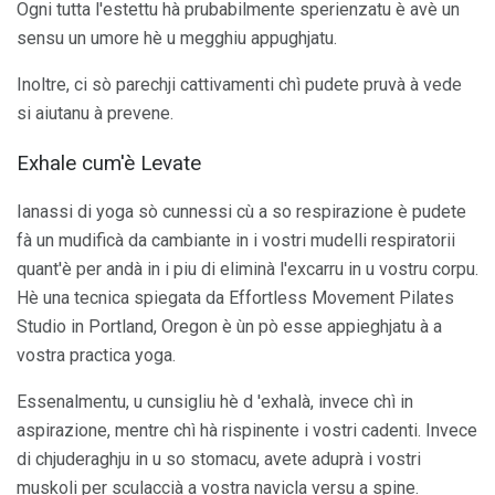
Ogni tutta l'estettu hà prubabilmente sperienzatu è avè un
sensu un umore hè u megghiu appughjatu.
Inoltre, ci sò parechji cattivamenti chì pudete pruvà à vede
si aiutanu à prevene.
Exhale cum'è Levate
Ianassi di yoga sò cunnessi cù a so respirazione è pudete
fà un mudificà da cambiante in i vostri mudelli respiratorii
quant'è per andà in i piu di eliminà l'excarru in u vostru corpu.
Hè una tecnica spiegata da Effortless Movement Pilates
Studio in Portland, Oregon è ùn pò esse appieghjatu à a
vostra practica yoga.
Essenalmentu, u cunsigliu hè d 'exhalà, invece chì in
aspirazione, mentre chì hà rispinente i vostri cadenti. Invece
di chjuderaghju in u so stomacu, avete aduprà i vostri
muskoli per sculaccià a vostra navicla versu a spine.