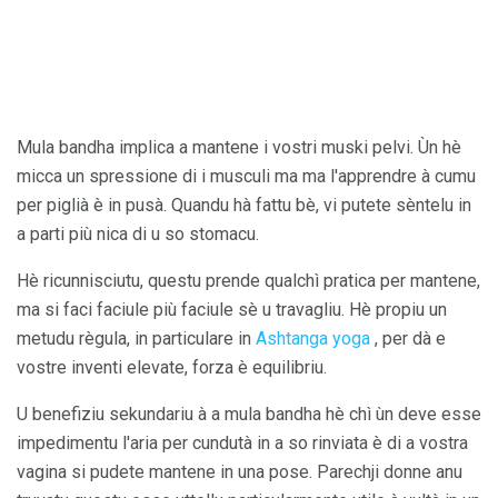
Mula bandha implica a mantene i vostri muski pelvi. Ùn hè
micca un spressione di i musculi ma ma l'apprendre à cumu
per piglià è in pusà. Quandu hà fattu bè, vi putete sèntelu in
a parti più nica di u so stomacu.
Hè ricunnisciutu, questu prende qualchì pratica per mantene,
ma si faci faciule più faciule sè u travagliu. Hè propiu un
metudu règula, in particulare in
Ashtanga yoga
, per dà e
vostre inventi elevate, forza è equilibriu.
U benefiziu sekundariu à a mula bandha hè chì ùn deve esse
impedimentu l'aria per cundutà in a so rinviata è di a vostra
vagina si pudete mantene in una pose. Parechji donne anu