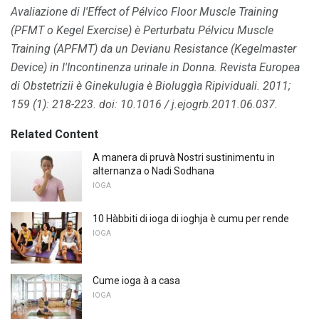
Avaliazione di l'Effect of Pélvico Floor Muscle Training
(PFMT o Kegel Exercise) è Perturbatu Pélvicu Muscle
Training (APFMT) da un Devianu Resistance (Kegelmaster
Device) in l'Incontinenza urinale in Donna.
Revista Europea
di Obstetrizii è Ginekulugia è Bioluggìa Ripividuali.
2011;
159 (1): 218-223.
doi: 10.1016 / j.ejogrb.2011.06.037.
Related Content
A manera di pruvà Nostri sustinimentu in
alternanza o Nadi Sodhana
IOGA
10 Hàbbiti di ioga di ioghja è cumu per rende
IOGA
Cume ioga à a casa
IOGA