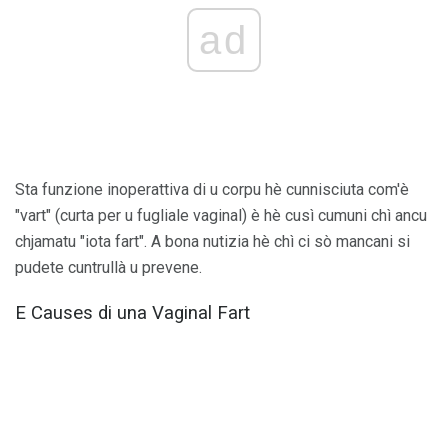
ad
Sta funzione inoperattiva di u corpu hè cunnisciuta com'è
"vart" (curta per u fugliale vaginal) è hè cusì cumuni chì ancu
chjamatu "iota fart". A bona nutizia hè chì ci sò mancani si
pudete cuntrullà u prevene.
E Causes di una Vaginal Fart