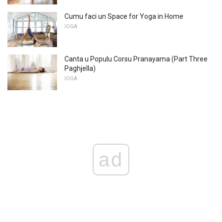
Cumu faci un Space for Yoga in Home
IOGA
Canta u Populu Corsu Pranayama (Part Three
Paghjella)
IOGA
ad