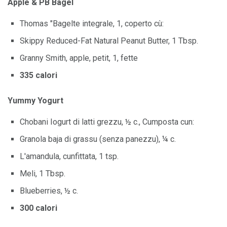
Apple & PB Bagel
Thomas "Bagelte integrale, 1, coperto cù:
Skippy Reduced-Fat Natural Peanut Butter, 1 Tbsp.
Granny Smith, apple, petit, 1, fette
335 calori
Yummy Yogurt
Chobani Iogurt di latti grezzu, ½ c., Cumposta cun:
Granola baja di grassu (senza panezzu), ¼ c.
L'amandula, cunfittata, 1 tsp.
Meli, 1 Tbsp.
Blueberries, ½ c.
300 calori