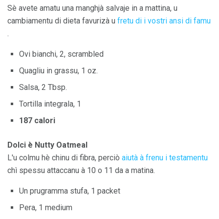
Sè avete amatu una manghjà salvaje in a mattina, u
cambiamentu di dieta favurizà u
fretu di i vostri ansi di famu
.
Ovi bianchi, 2, scrambled
Quagliu in grassu, 1 oz.
Salsa, 2 Tbsp.
Tortilla integrala, 1
187 calori
Dolci è Nutty Oatmeal
L'u colmu hè chinu di fibra, perciò
aiutà à frenu i testamentu
chì spessu attaccanu à 10 o 11 da a matina.
Un prugramma stufa, 1 packet
Pera, 1 medium