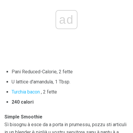
ad
Pani Reduced-Calorie, 2 fette
U lattice d'amandula, 1 Tbsp.
Turchia bacon
, 2 fette
240 calori
Simple Smoothie
Sì bisognu à esce da a porta in prumessu, pozzu sti articuli
in un blender è piglià u vostru servitore sanu à nantu à a