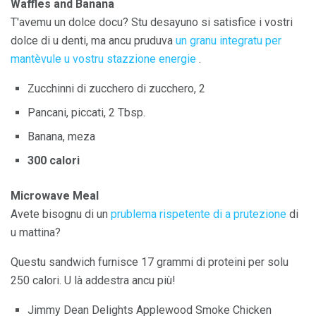
Waffles and Banana
T'avemu un dolce docu? Stu desayuno si satisfice i vostri
dolce di u denti, ma ancu pruduva
un granu integratu per
mantèvule u vostru stazzione energie
.
Zucchinni di zucchero di zucchero, 2
Pancani, piccati, 2 Tbsp.
Banana, meza
300 calori
Microwave Meal
Avete bisognu di un
prublema rispetente di a prutezione
di
u mattina?
Questu sandwich furnisce 17 grammi di proteini per solu
250 calori. U là addestra ancu più!
Jimmy Dean Delights Applewood Smoke Chicken