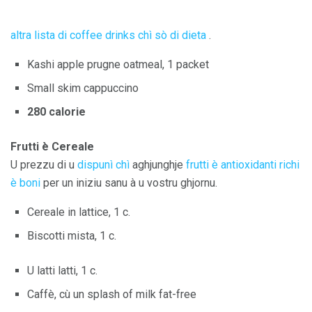
altra lista di coffee drinks chì sò di dieta
.
Kashi apple prugne oatmeal, 1 packet
Small skim cappuccino
280 calorie
Frutti è Cereale
U prezzu di u
dispunì chì
aghjunghje
frutti è antioxidanti richi
è boni
per un iniziu sanu à u vostru ghjornu.
Cereale in lattice, 1 c.
Biscotti mista, 1 c.
U latti latti, 1 c.
Caffè, cù un splash of milk fat-free