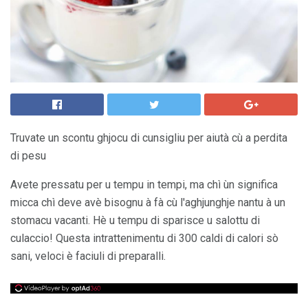
Truvate un scontu ghjocu di cunsigliu per aiutà cù a perdita
di pesu
Avete pressatu per u tempu in tempi, ma chì ùn significa
micca chì deve avè bisognu à fà cù l'aghjunghje nantu à un
stomacu vacanti. Hè u tempu di sparisce u salottu di
culaccio! Questa intrattenimentu di 300 caldi di calori sò
sani, veloci è faciuli di preparalli.