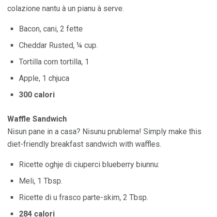
colazione nantu à un pianu à serve.
Bacon, cani, 2 fette
Cheddar Rusted, ¼ cup.
Tortilla corn tortilla, 1
Apple, 1 chjuca
300 calori
Waffle Sandwich
Nisun pane in a casa? Nisunu prublema! Simply make this
diet-friendly breakfast sandwich with waffles.
Ricette oghje di ciuperci blueberry biunnu:
Meli, 1 Tbsp.
Ricette di u frasco parte-skim, 2 Tbsp.
284 calori