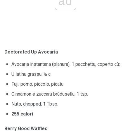
ad
Doctorated Up Avocaria
Avocaria instantana (pianura), 1 pacchettu, coperto cù:
U latinu grassu, ½ c.
Fuji, pomo, piccolo, picatu
Cinnamon e zuccaru brùdusellu, 1 tsp.
Nuts, chopped, 1 Tbsp.
255 calori
Berry Good Waffles