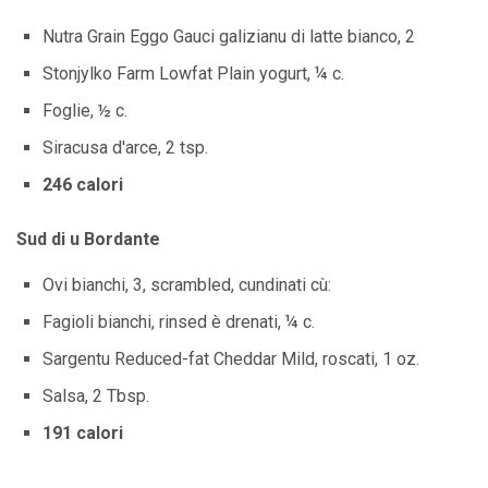
Nutra Grain Eggo Gauci galizianu di latte bianco, 2
Stonjylko Farm Lowfat Plain yogurt, ¼ c.
Foglie, ½ c.
Siracusa d'arce, 2 tsp.
246 calori
Sud di u Bordante
Ovi bianchi, 3, scrambled, cundinati cù:
Fagioli bianchi, rinsed è drenati, ¼ c.
Sargentu Reduced-fat Cheddar Mild, roscati, 1 oz.
Salsa, 2 Tbsp.
191 calori