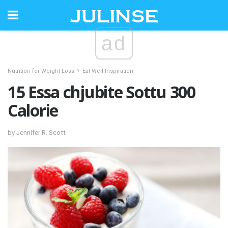
ad
Nutrition for Weight Loss
Eat Well Inspiration
15 Essa chjubite Sottu 300
Calorie
by Jennifer R. Scott