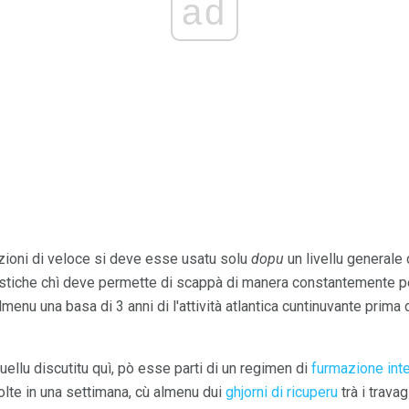
ad
azioni di veloce si deve esse usatu solu
dopu
un livellu generale 
atistiche chì deve permette di scappà di manera constantemente pe
enu una basa di 3 anni di l'attività atlantica cuntinuvante prima d
quellu discutitu quì, pò esse parti di un regimen di
furmazione inte
volte in una settimana, cù almenu dui
ghjorni di ricuperu
trà i travagl