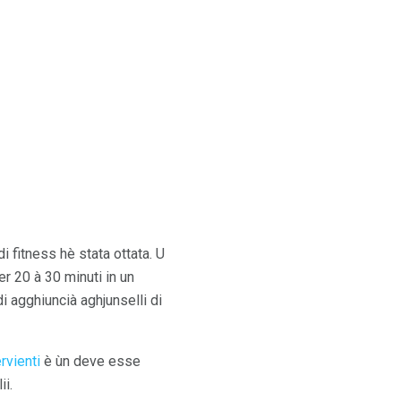
di fitness hè stata ottata. U
r 20 à 30 minuti in un
i agghiuncià aghjunselli di
rvienti
è ùn deve esse
ii.