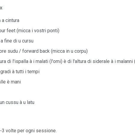
a:
 a cintura
ur feet (micca i vostri ponti)
a fine di u cursu
re sudu / forward back (micca in u corpu)
a di l'ispalla à i malati (l'omi) è di l'altura di siderale à i malanni
radi à tutti i tempi
lle è mani
un cussu à u latu
2-3 volte per ogni sessione.