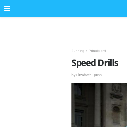
Running
Principianti
Speed ​​Drills
by Elizabeth Quinn