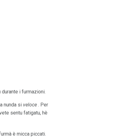
 durante i furmazioni.
a nunda si
veloce
. Per
vete sentu fatigatu, hè
furmà è micca piccati.