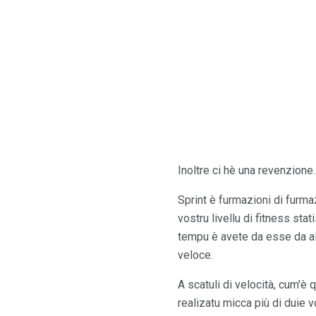
Inoltre ci hè una revenzione.
Sprint è furmazioni di furm
vostru livellu di fitness st
tempu è avete da esse da alm
veloce.
A scatuli di velocità, cum'è 
realizatu micca più di duie 