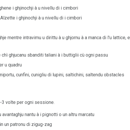
hene i ghjinochji à u nivellu di i cimbori
Alzette i ghjinochji à u nivellu di i cimbori
je mentre intravimu u dirittu à u ghjornu à a manca di l'u lattice, 
chì ghjucanu sbanditi taliani à i buttiglii cù ogni passu
er u quadru
portu, cunfini, cunigliu di lupini, saltichini, saltendu obstacles
2-3 volte per ogni sessione.
 avantaghju nantu à i pignotti o un altru marcatu
 in un patronu di zigug-zag