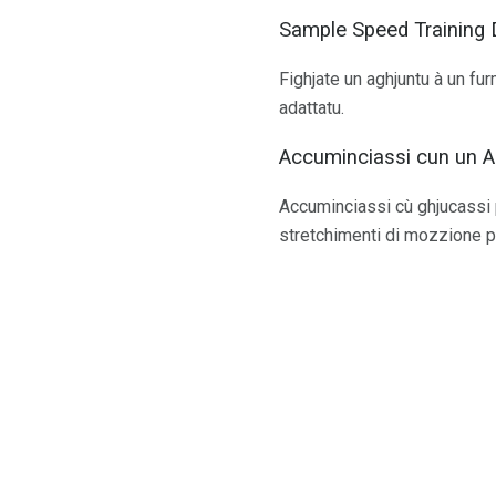
Sample Speed ​​Training D
Fighjate un aghjuntu à un fur
adattatu.
Accuminciassi cun un 
Accuminciassi cù ghjucassi p
stretchimenti di mozzione per