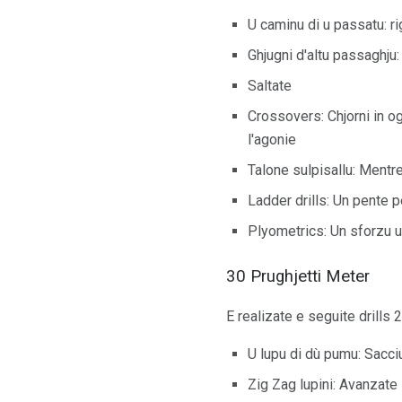
U caminu di u passatu: rig
Ghjugni d'altu passaghju: 
Saltate
Crossovers: Chjorni in ogh
l'agonie
Talone sulpisallu: Mentre 
Ladder drills: Un pente p
Plyometrics: Un sforzu uni
30 Prughjetti Meter
E realizate e seguite drills 
U lupu di dù pumu: Sacciu
Zig Zag lupini: Avanzate