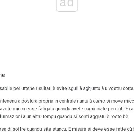
ad
he
bile per uttene risultati è evite sguillà aghjuntu à u vostru corpu
ntenenu a postura propria in centrale nantu à
cumu
si move micc
 avete micca esse fatigatu quandu avete cuminciate perciuti. Sì a
furmazioni à un altru tempu quandu si senti aggratu è reste bè.
sa di soffre quandu site stancu. E misurà si deve esse fatte cù 