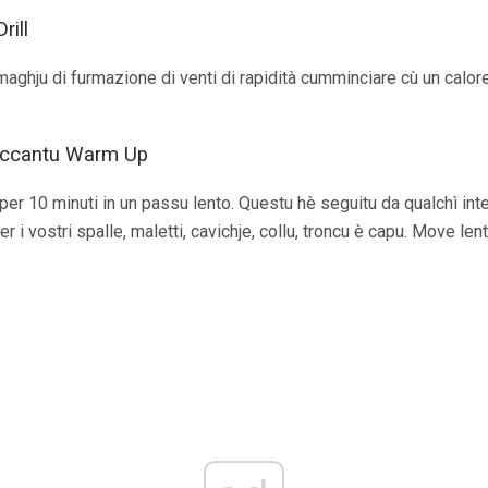
rill
maghju di furmazione di venti di rapidità cumminciare cù un calore 
Accantu Warm Up
er 10 minuti in un passu lento. Questu hè seguitu da qualchì inte
 i vostri spalle, maletti, cavichje, collu, troncu è capu. Move lent