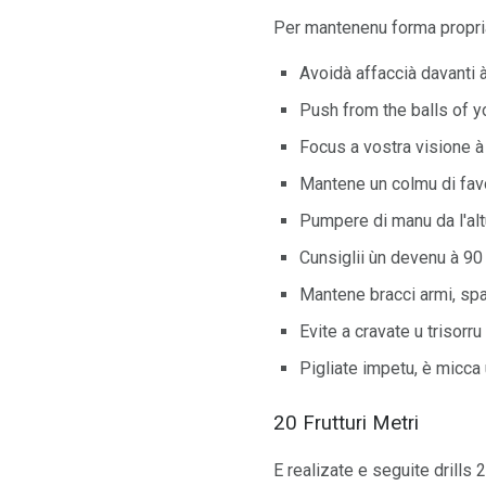
Per mantenenu forma propri
Avoidà affaccià davanti à
Push from the balls of yo
Focus a vostra visione à 
Mantene un colmu di favo
Pumpere di manu da l'altur
Cunsiglii ùn devenu à 90 g
Mantene bracci armi, spa
Evite a cravate u trisorru
Pigliate impetu, è micca 
20 Frutturi Metri
E realizate e seguite drills 