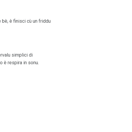
bè, è finisci cù un friddu
rvalu simplici di
o è respira in sonu.