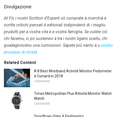
Divulgazione
At Fit, i nostri Scrittori d'Esperti sò cumprate à ricerchià è
scritte critichi pensati è editoriali indipindenti di i megliu
prudutti per a vostra vita è a vostra famiglia.
Se vulete ciò
chì facemu, vi pò sustenevi à tra i nostri ligami sceltu, chì
guadagniscenu una cumissioni.
Sapete più nantu à u
nostru
prucessu di rivista
.
Related Content
A 8 Best Wristband Activité Monitor Pedometer
à Cumprà in 2018
CAMMINARE
Timex Metropolitan Plus Attività Monitor Watch
Watch
CAMMINARE
SportBrain iStep X Pedòmetro