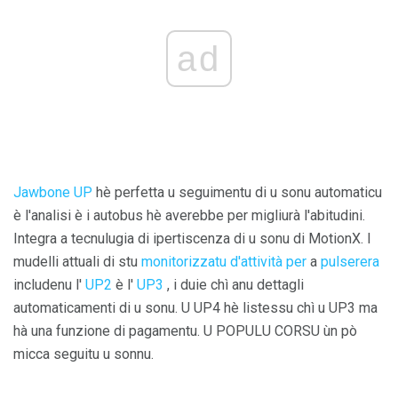
ad
Jawbone UP
hè perfetta u seguimentu di u sonu automaticu
è l'analisi è i autobus hè averebbe per migliurà l'abitudini.
Integra a tecnulugia di ipertiscenza di u sonu di MotionX. I
mudelli attuali di stu
monitorizzatu d'attività per
a
pulserera
includenu l'
UP2
è l'
UP3
, i duie chì anu dettagli
automaticamenti di u sonu. U UP4 hè listessu chì u UP3 ma
hà una funzione di pagamentu. U POPULU CORSU ùn pò
micca seguitu u sonnu.