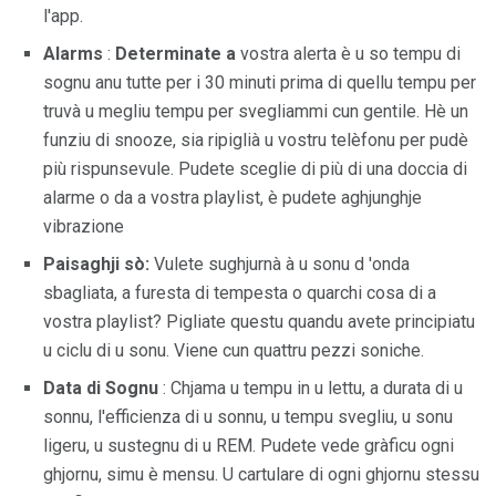
l'app.
Alarms
:
Determinate a
vostra alerta è u so tempu di
sognu anu tutte per i 30 minuti prima di quellu tempu per
truvà u megliu tempu per svegliammi cun gentile. Hè un
funziu di snooze, sia ripiglià u vostru telèfonu per pudè
più rispunsevule. Pudete sceglie di più di una doccia di
alarme o da a vostra playlist, è pudete aghjunghje
vibrazione
Paisaghji sò:
Vulete sughjurnà à u sonu d 'onda
sbagliata, a furesta di tempesta o quarchi cosa di a
vostra playlist? Pigliate questu quandu avete principiatu
u ciclu di u sonu. Viene cun quattru pezzi soniche.
Data di Sognu
: Chjama u tempu in u lettu, a durata di u
sonnu, l'efficienza di u sonnu, u tempu svegliu, u sonu
ligeru, u sustegnu di u REM. Pudete vede gràficu ogni
ghjornu, simu è mensu. U cartulare di ogni ghjornu stessu