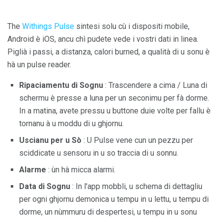
The
Withings Pulse
sintesi solu cù i dispositi mobile,
Android è iOS, ancu chì pudete vede i vostri dati in linea.
Piglià i passi, a distanza, calori burned, a qualità di u sonu è
hà un pulse reader.
Ripaciamentu di Sognu
: Trascendere a cima / Luna di
schermu è presse a luna per un seconimu per fà dorme.
In a matina, avete pressu u buttone duie volte per fallu è
tornanu à u moddu di u ghjornu.
Uscianu per u Sò
: U Pulse vene cun un pezzu per
sciddicate u sensoru in u so traccia di u sonnu.
Alarme
: ùn hà micca alarmi.
Data di Sognu
: In l'app mobbli, u schema di dettagliu
per ogni ghjornu demonica u tempu in u lettu, u tempu di
dorme, un nùmmuru di despertesi, u tempu in u sonu