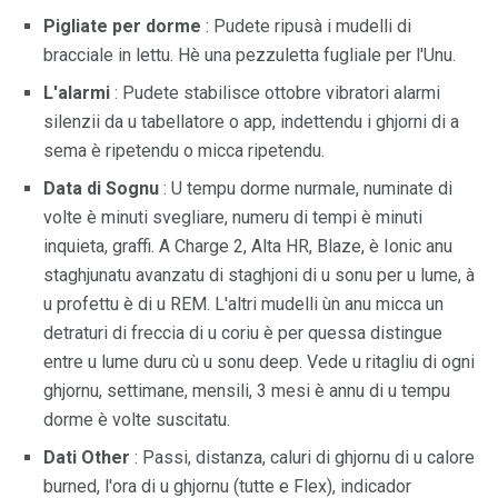
Pigliate per dorme
: Pudete ripusà i mudelli di
bracciale in lettu. Hè una pezzuletta fugliale per l'Unu.
L'alarmi
: Pudete stabilisce ottobre vibratori alarmi
silenzii da u tabellatore o app, indettendu i ghjorni di a
sema è ripetendu o micca ripetendu.
Data di Sognu
: U tempu dorme nurmale, numinate di
volte è minuti svegliare, numeru di tempi è minuti
inquieta, graffi. A Charge 2, Alta HR, Blaze, è Ionic anu
staghjunatu avanzatu di staghjoni di u sonu per u lume, à
u profettu è di u REM. L'altri mudelli ùn anu micca un
detraturi di freccia di u coriu è per quessa distingue
entre u lume duru cù u sonu deep. Vede u ritagliu di ogni
ghjornu, settimane, mensili, 3 mesi è annu di u tempu
dorme è volte suscitatu.
Dati Other
: Passi, distanza, caluri di ghjornu di u calore
burned, l'ora di u ghjornu (tutte e Flex), indicador