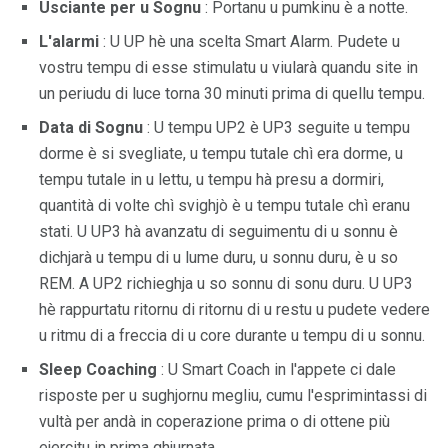
Usciante per u Sognu
: Portanu u pumkinu è a notte.
L'alarmi
: U UP hè una scelta Smart Alarm. Pudete u
vostru tempu di esse stimulatu u viularà quandu site in
un periudu di luce torna 30 minuti prima di quellu tempu.
Data di Sognu
: U tempu UP2 è UP3 seguite u tempu
dorme è si svegliate, u tempu tutale chì era dorme, u
tempu tutale in u lettu, u tempu hà presu a dormiri,
quantità di volte chì svighjò è u tempu tutale chì eranu
stati. U UP3 hà avanzatu di seguimentu di u sonnu è
dichjarà u tempu di u lume duru, u sonnu duru, è u so
REM. A UP2 richieghja u so sonnu di sonu duru. U UP3
hè rappurtatu ritornu di ritornu di u restu u pudete vedere
u ritmu di a freccia di u core durante u tempu di u sonnu.
Sleep Coaching
: U Smart Coach in l'appete ci dale
risposte per u sughjornu megliu, cumu l'esprimintassi di
vultà per andà in coperazione prima o di ottene più
ejercitu in prima ghjurnata.