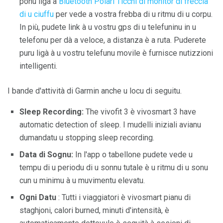
ponu ligà à
Bluetooth Polari
Ticchi di monitor di freccia
di u ciuffu
per vede a vostra frebba di u ritmu di u corpu.
In più, pudete link à u vostru gps di u telefuninu in u
telefonu per dà a veloce, a distanza è a ruta. Puderete
puru ligà à u vostru telefunu movile è furnisce nutizzioni
intelligenti.
I bande d'attività di Garmin anche u locu di seguitu.
Sleep Recording:
The vivofit 3 è vivosmart 3 have
automatic detection of sleep. I mudelli iniziali avianu
dumandatu u stopping sleep recording.
Data di Sognu:
In l'app o tabellone pudete vede u
tempu di u periodu di u sonnu tutale è u ritmu di u sonu
cun u minimu à u muvimentu elevatu.
Ogni Datu
: Tutti i viaggiatori è vivosmart pianu di
staghjoni, calori burned, minuti d'intensità, è