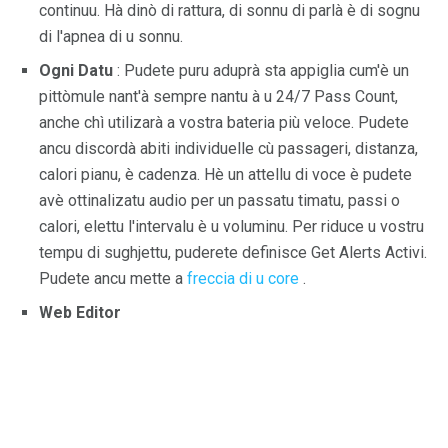
continuu. Hà dinò di rattura, di sonnu di parlà è di sognu
di l'apnea di u sonnu.
Ogni Datu
: Pudete puru aduprà sta appiglia cum'è un
pittòmule nant'à sempre nantu à u 24/7 Pass Count,
anche chì utilizarà a vostra bateria più veloce. Pudete
ancu discordà abiti individuelle cù passageri, distanza,
calori pianu, è cadenza. Hè un attellu di voce è pudete
avè ottinalizatu audio per un passatu timatu, passi o
calori, elettu l'intervalu è u voluminu. Per riduce u vostru
tempu di sughjettu, puderete definisce Get Alerts Activi.
Pudete ancu mette a
freccia di u core
.
Web Editor