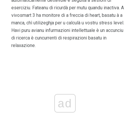
automaticamente dettevule è seguità à sesioni di
eserciziu. Fateanu di ricurdà per mutu quandu inactiva. A
vivosmart 3 ha monitore di a freccia di heart, basatu à a
manca, chì utilizeghja per u calculà u vostru stress level.
Havi puru avianu infurmazioni intellettuale è un accunciu
di ricerca è cuncurrenti di respirazioni basatu in
relaxazione.
ad