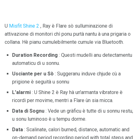
U
Misfit Shine 2
, Ray è Flare sò sulluminazione di
attivazione di monitori chì ponu purtà nantu à una prigaria o
collana. Hè pianu cumulebilmente cumule via Bluetooth.
Duration Recording
: Questi mudelli anu detectamentu
automaticu di u sonnu.
Usciante per u Sò
: Suggeranu induve chjude cù a
prigione è seguità u sonnu
L'alarmi
: U Shine 2 è Ray hà un'armanta vibratore è
ricordi per movime, mentri a Flare ùn sia micca.
Data di Sognu
: Vede un gràficu è tutte di u sonnu restu,
u sonu luminoso è u tempu dorme.
Data
: Scalinate, calori burned, distance, automatic and
on-demand period recording period with total steps and