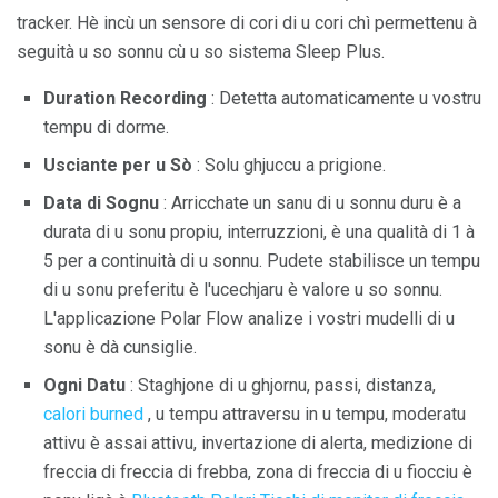
tracker. Hè incù un sensore di cori di u cori chì permettenu à
seguità u so sonnu cù u so sistema Sleep Plus.
Duration Recording
: Detetta automaticamente u vostru
tempu di dorme.
Usciante per u Sò
: Solu ghjuccu a prigione.
Data di Sognu
: Arricchate un sanu di u sonnu duru è a
durata di u sonu propiu, interruzzioni, è una qualità di 1 à
5 per a continuità di u sonnu. Pudete stabilisce un tempu
di u sonu preferitu è ​​l'ucechjaru è valore u so sonnu.
L'applicazione Polar Flow analize i vostri mudelli di u
sonu è dà cunsiglie.
Ogni Datu
: Staghjone di u ghjornu, passi, distanza,
calori burned
, u tempu attraversu in u tempu, moderatu
attivu è assai attivu, invertazione di alerta, medizione di
freccia di freccia di frebba, zona di freccia di u fiocciu è