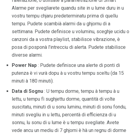
l'alenazione, o utilisate a paràmetrazione di Smart
Alarme per svegliarete quandu site in u lume duru in u
vostru tempu chjaru predeterminatu prima di quellu
tempu. Pudete scambià alarmi da u ghjornu di a
settimana. Pudete definisce u voluminu, sceghje ucidu o
canzoni da a vostra playlist, stabilisce vibrazione, è
posa di posponà l'intrecciu di alerta. Pudete stabilisce
diverse alarmi.
Power Nap
: Pudete definisce una alerte di ponti di
putenza è vi vurà dopu à u vostru tempu sceltu (da 15
minuti à 180 minuti).
Data di Sognu
: U tempu dorme, tempu à tempu à u
lettu, u tempu fì sughjettu dorme, quantità di volte
suscitatu, minuti di u sonu luminu, minuti di sonu fondu,
minuti svegliu in u lettu, percentà di efficienza di u
sonnu, lu sonu di u lume è u tempu svegliate. Avete
vede ancu un mediu di 7 ghjorni è hà un regnu di dorme