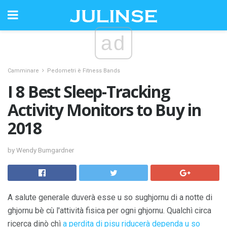
ad
Camminare
Pedometri è Fitness Bands
I 8 Best Sleep-Tracking
Activity Monitors to Buy in
2018
by Wendy Bumgardner
A salute generale duverà esse u so sughjornu di a notte di
ghjornu bè cù l'attività fisica per ogni ghjornu. Qualchì circa
ricerca dinò chì
a perdita di pisu riducerà dependa u so