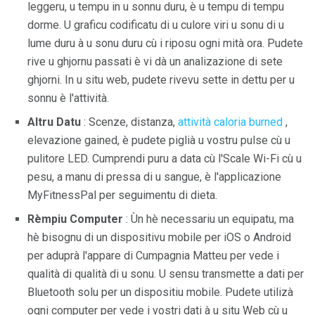
leggeru, u tempu in u sonnu duru, è u tempu di tempu
dorme. U graficu codificatu di u culore viri u sonu di u
lume duru à u sonu duru cù i riposu ogni mità ora. Pudete
rive u ghjornu passati è vi dà un analizazione di sete
ghjorni. In u situ web, pudete rivevu sette in dettu per u
sonnu è l'attività.
Altru Datu
: Scenze, distanza,
attività caloria burned
,
elevazione gained, è pudete piglià u vostru pulse cù u
pulitore LED. Cumprendi puru a data cù l'Scale Wi-Fi cù u
pesu, a manu di pressa di u sangue, è l'applicazione
MyFitnessPal per seguimentu di dieta.
Rèmpiu Computer
: Ùn hè necessariu un equipatu, ma
hè bisognu di un dispositivu mobile per iOS o Android
per aduprà l'appare di Cumpagnia Matteu per vede i
qualità di qualità di u sonu. U sensu transmette a dati per
Bluetooth solu per un dispositiu mobile. Pudete utilizà
ogni computer per vede i vostri dati à u situ Web cù u