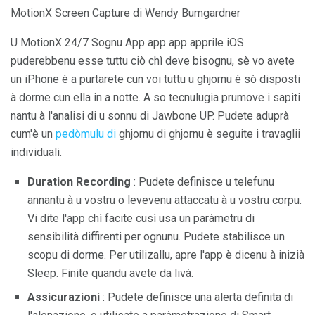
MotionX Screen Capture di Wendy Bumgardner
U MotionX 24/7 Sognu App app app apprile iOS
puderebbenu esse tuttu ciò chì deve bisognu, sè vo avete
un iPhone è a purtarete cun voi tuttu u ghjornu è sò disposti
à dorme cun ella in a notte. A so tecnulugia prumove i sapiti
nantu à l'analisi di u sonnu di Jawbone UP. Pudete aduprà
cum'è un
pedòmulu di
ghjornu di ghjornu è seguite i travaglii
individuali.
Duration Recording
: Pudete definisce u telefunu
annantu à u vostru o levevenu attaccatu à u vostru corpu.
Vi dite l'app chì facite cusì usa un paràmetru di
sensibilità diffirenti per ognunu. Pudete stabilisce un
scopu di dorme. Per utilizallu, apre l'app è dicenu à inizià
Sleep. Finite quandu avete da livà.
Assicurazioni
: Pudete definisce una alerta definita di