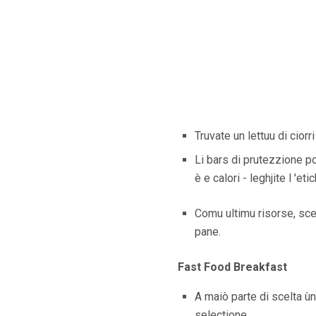
Truvate un lettuu di ciorri
Li bars di prutezzione pon
è e calori - leghjite l 'etic
Comu ultimu risorse, sceg
pane.
Fast Food Breakfast
A maiò parte di scelta ù
selectione.