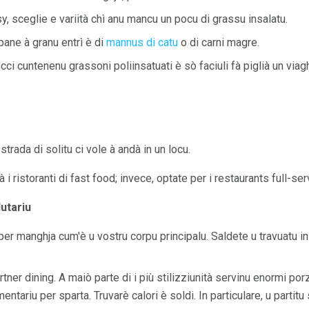
y, sceglie e variità chì anu mancu un pocu di grassu insalatu.
pane à granu entrì è di
mannus di catu
o di carni magre.
ci cuntenenu grassoni poliinsatuati è sò faciuli fà piglià un viagh
strada di solitu ci vole à andà in un locu.
 ristoranti di fast food; invece, optate per i restaurants full-ser
lutariu
er manghja cum'è u vostru corpu principalu. Saldete u travuatu in t
rtner dining. A maiò parte di i più stilizziunità servinu enormi por
ntariu per sparta. Truvarè calori è soldi. In particulare, u partit