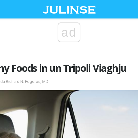
ad
hy Foods in un Tripoli Viaghju
 da Richard N. Fogoros, MD