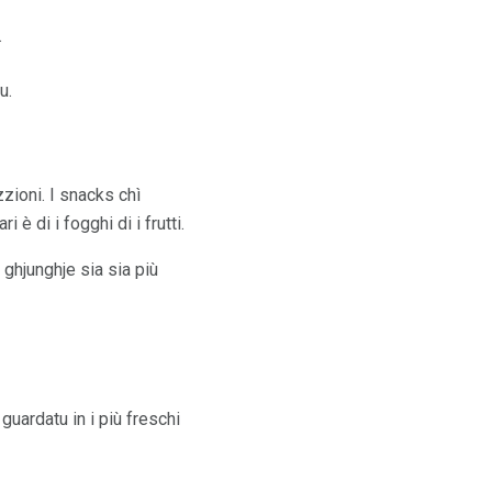
.
u.
zioni. I snacks chì
 è di i fogghi di i frutti.
 ghjunghje sia sia più
 guardatu in i più freschi