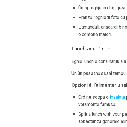
Ùn sparghje in chip greas
Pranzu l'ogniddi fete cù 
L'amanduli, anacardi è noc
o contene maiori.
Lunch and Dinner
Eghje lunch è cena nantu à a 
Ùn ùn passanu assai tempu à i
Opzioni di l'alimentariu sa
Ordine soppa o
insalata
p
veramente famusu.
Split a lunch with your pa
abbastanza generale alime