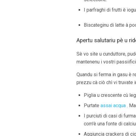
I parfraghi di frutti è io
Biscateginu di latte à p
Apertu salutariu pè u rid
Sè vo site u cunduttore, pud
mantenenu i vostri passiifici 
Quandu si ferma in gasu è res
prezzu cà ciò chì vi truvate i
Piglia u crescente cù legu
Purtate
assai acqua
. Ma
I purciuti di casi di furm
com'è una fonte di calci
Aggiuncia crackers di cior