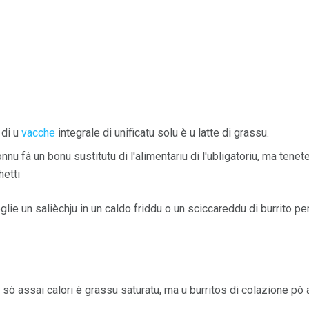
 di u
vacche
integrale di unificatu solu è u latte di grassu.
nu fà un bonu sustitutu di l'alimentariu di l'ubligatoriu, ma tenete
hetti
lie un salièchju in un caldo friddu o un sciccareddu di burrito p
n sò assai calori è grassu saturatu, ma u burritos di colazione p