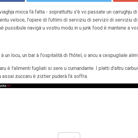
viaghja micca fà fatta - soprattuttu s'è vo passate un carrughju di c
ntu veloce, l'opere di l'uttimi di serviziu di servizii di serviziu d
 hè pussibule navigà u vostru modu in u junk food è mantene a vo
un locu, un bar à l'ospitalità di l'hôtel, o ancu a cespugliale alim
u è l'alimenti fugliati si sere u cumandante. I platti d'altru carb
assai zuccaru è ziztier puderà fà soffra.