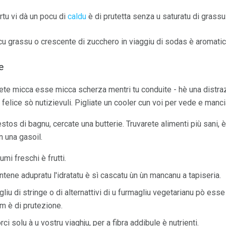
gurtu vi dà un pocu di
caldu
è di prutetta senza u saturatu di grassu
ocu grassu o crescente di zucchero in viaggiu di sodas è aromatic
e
ete micca esse micca scherza mentri tu conduite - hè una distraz
felice sò nutizievuli. Pigliate un cooler cun voi per vede e manciari
tos di bagnu, cercate una butterie. Truvarete alimenti più sani, è
n una gasoil.
mi freschi è frutti.
ntene adupratu l'idratatu è sì cascatu ùn ùn mancanu a tapiseria.
agliu di stringe o di alternattivi di u furmagliu vegetarianu pò esse
um è di prutezione.
ci solu à u vostru viaghju, per a fibra addibule è nutrienti.