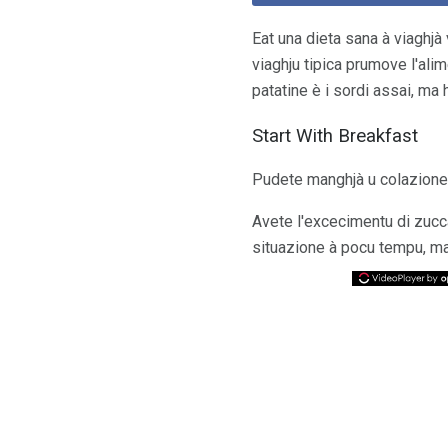
Eat una dieta sana à viaghjà 
viaghju tipica prumove l'alime
patatine è i sordi assai, ma
Start With Breakfast
Pudete manghjà u colazione à 
Avete l'excecimentu di zuccar
situazione à pocu tempu, ma 