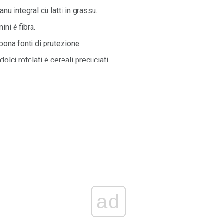
anu integral cù latti in grassu.
amini
è
fibra.
bona fonti di prutezione.
dolci rotolati è cereali precuciati.
ad