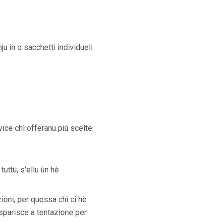
ju in o sacchetti individueli
vice chì offeranu più scelte.
uttu, s'ellu ùn hè
zioni, per quessa chì ci hè
u sparisce a tentazione per