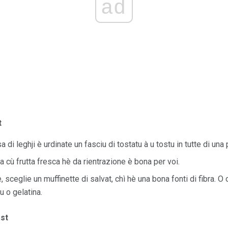
ad
t
sa di leghji è urdinate un fasciu di tostatu à u tostu in tutte di una
a cù frutta fresca hè da rientrazione è bona per voi.
 sceglie un muffinette di salvat, chì hè una bona fonti di fibra. O
u o gelatina.
ast