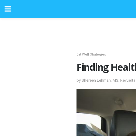
Eat Well Strategies
Finding Healt
by Shereen Lehman, MS; Revuelta