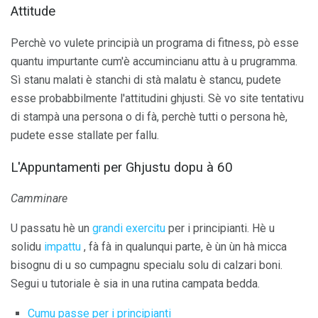
Attitude
Perchè vo vulete principià un programa di fitness, pò esse
quantu impurtante cum'è accumincianu attu à u prugramma.
Sì stanu malati è stanchi di stà malatu è stancu, pudete
esse probabbilmente l'attitudini ghjusti. Sè vo site tentativu
di stampà una persona o di fà, perchè tutti o persona hè,
pudete esse stallate per fallu.
L'Appuntamenti per Ghjustu dopu à 60
Camminare
U passatu hè un
grandi exercitu
per i principianti. Hè u
solidu
impattu
, fà fà in qualunqui parte, è ùn ùn hà micca
bisognu di u so cumpagnu specialu solu di calzari boni.
Segui u tutoriale è sia in una rutina campata bedda.
Cumu passe per i principianti