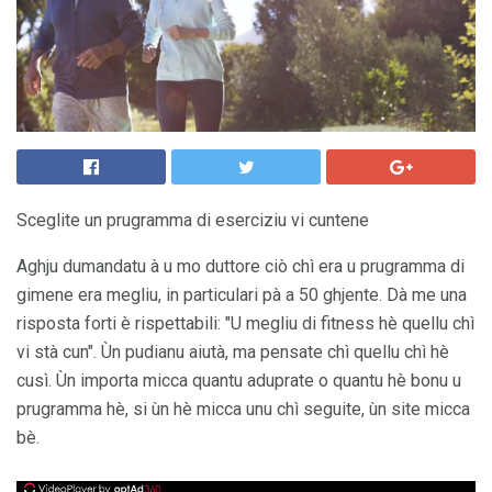
Sceglite un prugramma di eserciziu vi cuntene
Aghju dumandatu à u mo duttore ciò chì era u prugramma di
gimene era megliu, in particulari pà a 50 ghjente. Dà me una
risposta forti è rispettabili: "U megliu di fitness hè quellu chì
vi stà cun". Ùn pudianu aiutà, ma pensate chì quellu chì hè
cusì. Ùn importa micca quantu aduprate o quantu hè bonu u
prugramma hè, si ùn hè micca unu chì seguite, ùn site micca
bè.