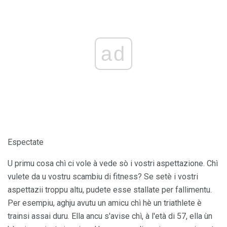
ad
Espectate
U primu cosa chì ci vole à vede sò i vostri aspettazione. Chì
vulete da u vostru scambiu di fitness? Se setè i vostri
aspettazii troppu altu, pudete esse stallate per fallimentu.
Per esempiu, aghju avutu un amicu chì hè un triathlete è
trainsi assai duru. Ella ancu s'avise chì, à l'età di 57, ella ùn