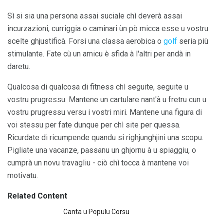
Sì si sia una persona assai suciale chì deverà assai
incurzazioni, curriggia o caminari ùn pò micca esse u vostru
scelte ghjustificà. Forsi una classa aerobica o
golf
seria più
stimulante. Fate cù un amicu è sfida à l'altri per andà in
daretu.
Qualcosa di qualcosa di fitness chì seguite, seguite u
vostru prugressu. Mantene un cartulare nant'à u fretru cun u
vostru prugressu versu i vostri miri. Mantene una figura di
voi stessu per fate dunque per chì site per quessa.
Ricurdate di ricumpende quandu si righjunghjini una scopu.
Pigliate una vacanze, passanu un ghjornu à u spiaggiu, o
cumprà un novu travagliu - ciò chì tocca à mantene voi
motivatu.
Related Content
Canta u Populu Corsu