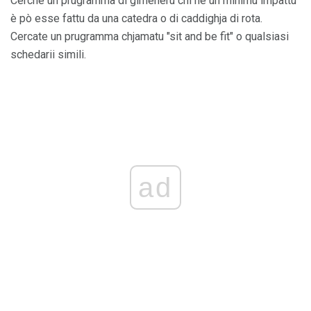
Cerche un prugramma di gimeneru chì hè un minimu impattu
è pò esse fattu da una catedra o di caddighja di rota.
Cercate un prugramma chjamatu "sit and be fit" o qualsiasi
schedarii simili.
ad