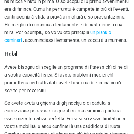
hà micca vinutu in prima. U so scopu di u primu avvenimentu
era di finisce. Cumu hà perfuratu è cumpete in più di l'eventi,
cuntinueghja à sfida à pruvà à migliurà u so presentazione.
Hè megliu di cumincià à lentamente è di custruisce à una
mira. Per esempiu, sè vo vulete principià
un pianu di
caminari
, accuminciassi lentamente, un zoccu à u mumentu.
Habili
Avete bisognu di sceglie un programa di fitness chì ci hè di
a vostra capacità fisica. Sì avete prublemi medici chì
prumettenu certi attivitati, avete bisognu di eliminà cum'è
scelte per l'exercitu.
Se avete avutu u ghjornu di ghjinochju o di caduta, a
curruzzione pò esse di a question, ma cammina puderia
esse una alternativa perfetta. Forsi si sò assai limitati in a
vostra mobilità, o ancu cunfinati à una caddidera di ruota.