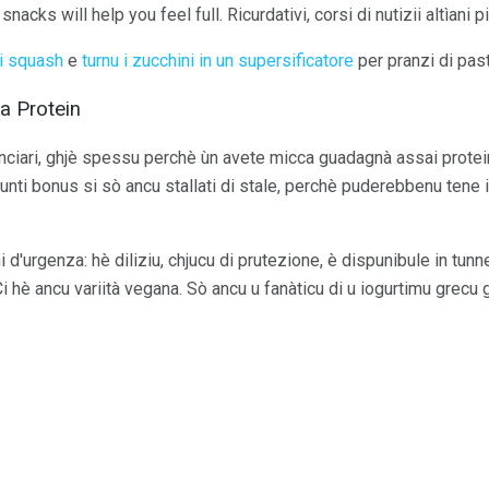
acks will help you feel full. Ricurdativi, corsi di nutizii altìani 
i squash
e
turnu i zucchini in un supersificatore
per pranzi di past
ta Protein
ciari, ghjè spessu perchè ùn avete micca guadagnà assai protei
punti bonus si sò ancu stallati di stale, perchè puderebbenu tene i
d'urgenza: hè diliziu, chjucu di prutezione, è dispunibule in tunnell
 Ci hè ancu variità vegana. Sò ancu u fanàticu di u iogurtimu grec