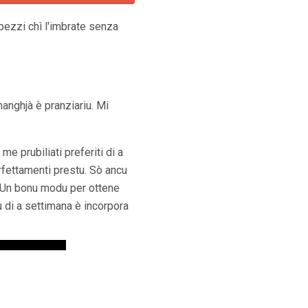
ezzi chì l'imbrate senza
manghjà è pranziariu. Mi
 me prubiliati preferiti di a
erfettamenti prestu. Sò ancu
a. Un bonu modu per ottene
u di a settimana è incorpora