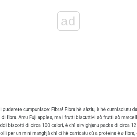
ad
ì vi puderete cumpunisce: Fibra! Fibra hè sàziu, è hè cunnisciutu da
 di fibra. Amu Fuji apples, ma i frutti biscuttivi sò frutti sò marc
ddi biscotti di circa 100 calori, è chì sirvighjanu packs di circa 1
lli per un mini manghjà chì ci hè carricatu cù a proteina
è a
fibra, 