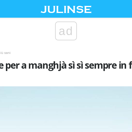
ad
più sani
 per a manghjà sì sì sempre in 