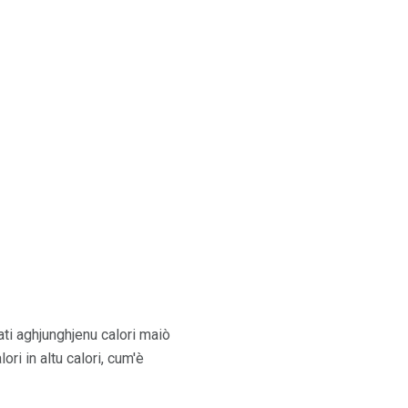
ati aghjunghjenu calori maiò
ri in altu calori, cum'è