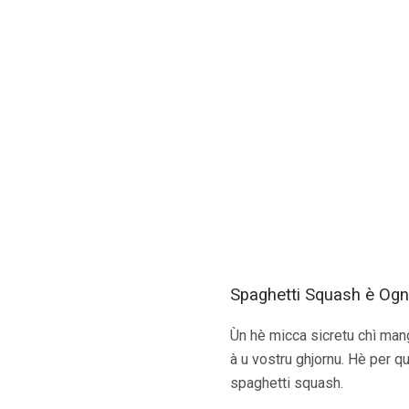
Spaghetti Squash è Ogn
Ùn hè micca sicretu chì mang
à u vostru ghjornu. Hè per qu
spaghetti squash.