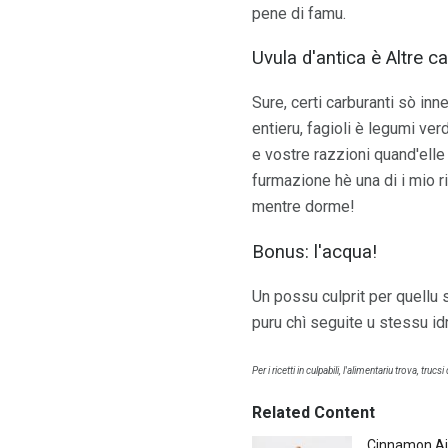
pene di famu.
Uvula d'antica è Altre c
Sure, certi carburanti sò inn
entieru, fagioli è legumi ver
e vostre razzioni quand'elle m
furmazione hè una di i mio ric
mentre dorme!
Bonus: l'acqua!
Un possu culprit per quellu 
puru chì seguite u stessu idr
Per i ricetti in culpabili, l'alimentariu trova, truc
Related Content
Cinnamon Aj