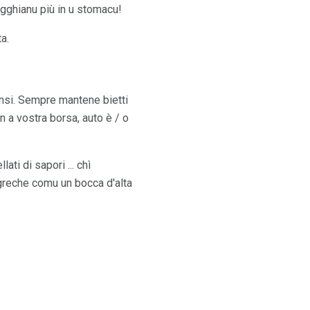
pigghianu più in u stomacu!
a.
nsi. Sempre mantene bietti
n a vostra borsa, auto è / o
ati di sapori ... chì
u greche comu un bocca d'alta