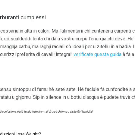
arburanti cumplessi
ecessariu in alta in calori. Ma l'alimentarii chì cuntenenu carpenti
di, sò scaldeddi lenta chì dà u vostru corpu l'energia chì deve. Hè
anghja carbu, ma raghji raciali sò ideali per u zitellu in a badia. L
urrizzi preferita di cavalli integral:
verificate questa guida
à fà a
sensu sintoppu di famu hè sete sete. Hè faciule fà cunfondite a s
atatu u ghjornu. Sip in silence in u bottu d'acqua è pudete truvà c
si di cunfusione, è più, fendu login à e-mail di ogni ghjornu o visita Girl famiglia!
dizzioni Lose Weight?