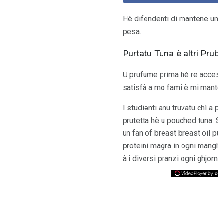
Hè difendenti di mantene un
pesa.
Purtatu Tuna è altri Pru
U prufume prima hè re access
satisfà a mo fami è mi mant
I studienti anu truvatu chì a p
prutetta hè u pouched tuna: 
un fan of breast breast oil p
proteini magra in ogni manghj
à i diversi pranzi ogni ghjo