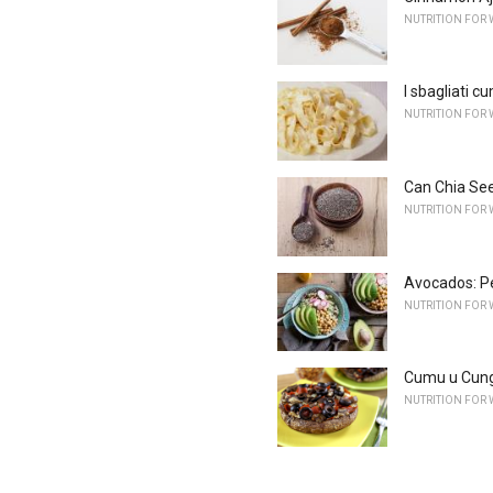
NUTRITION FOR 
I sbagliati c
NUTRITION FOR 
Can Chia Se
NUTRITION FOR 
Avocados: P
NUTRITION FOR 
Cumu u Cungb
NUTRITION FOR 