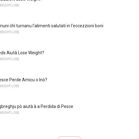
WEIGHT LOSS
umuni chì turnanu l'alimenti salutati in l'eccezzioni boni
WEIGHT LOSS
eds Aiutà Lose Weight?
WEIGHT LOSS
esce Perde Amicu o Inò?
WEIGHT LOSS
reghju pò aiutà à a Perdida di Pesce
WEIGHT LOSS