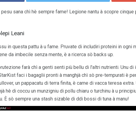
 pesu sana chì hè sempre fame! Legione nantu à scopre cinque p
blepi Leani
u in questa pattu à u fame. Pruvate di includiri proteini in ogni 
ene da imbecile senza mente, è a ricerca sò backs up.
rutezione farà chì a genti senti più bellu di l'altri nutrienti. Unu di i
StarKist faci i bagaglii pronti à manghjà chì sò pre-tempurati è p
ullover, un pappacatu di terra finita, è carne di vacca teresa extr
à hè di coccu un munzigniu di pollu chiaru o turchinu à u principi
rnu. È sò sempre una stash sizable di ddi bossi di tuna à manu!