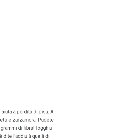
 aiutà a perdita di pisu. A
elletti è zarzamora. Pudete
2 grammi di fibra! Iogghiu
è dite l'addiu à quelli di