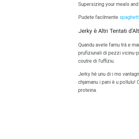
Supersizing your meals and sn
Pudete facilmente
spaghett
Jerky è Altri Tentati d'Al
Quandu avete famu trà e man
prufiziunali di pezzi vicinu-
coutre di l'uffiziu.
Jerky hè unu di i mo vantagni 
chjamanu i pani è u pollulu!
proteina.