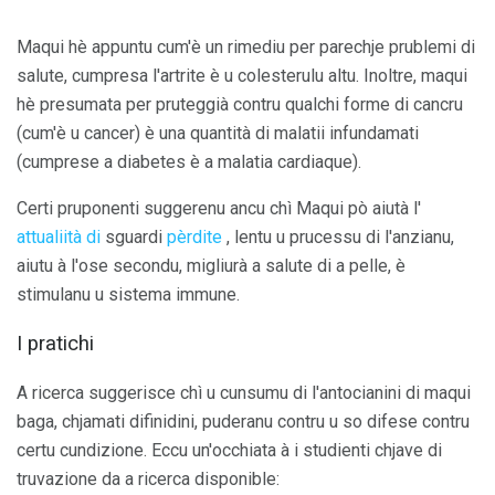
Maqui hè appuntu cum'è un rimediu per parechje prublemi di
salute, cumpresa l'artrite è u colesterulu altu. Inoltre, maqui
hè presumata per pruteggià contru qualchi forme di cancru
(cum'è u cancer) è una quantità di malatii infundamati
(cumprese a diabetes è a malatia cardiaque).
Certi pruponenti suggerenu ancu chì Maqui pò aiutà l'
attualiità di
sguardi
pèrdite
, lentu u prucessu di l'anzianu,
aiutu à l'ose secondu, migliurà a salute di a pelle, è
stimulanu u sistema immune.
I pratichi
A ricerca suggerisce chì u cunsumu di l'antocianini di maqui
baga, chjamati difinidini, puderanu contru u so difese contru
certu cundizione. Eccu un'occhiata à i studienti chjave di
truvazione da a ricerca disponible: