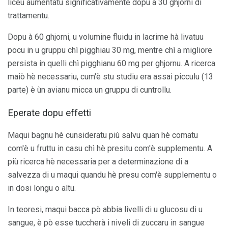
liceu aumentatu significativamente dopu à 30 ghjorni di
trattamentu.
Dopu à 60 ghjorni, u volumine fluidu in lacrime hà livatuu
pocu in u gruppu chì pigghiau 30 mg, mentre chì a migliore
persista in quelli chì pigghianu 60 mg per ghjornu. A ricerca
maiò hè necessariu, cum'è stu studiu era assai picculu (13
parte) è ùn avianu micca un gruppu di cuntrollu.
Eperate dopu effetti
Maqui bagnu hè cunsideratu più salvu quan hè comatu
com'è u fruttu in casu chì hè presitu com'è supplementu. A
più ricerca hè necessaria per a determinazione di a
salvezza di u maqui quandu hè presu com'è supplementu o
in dosi longu o altu.
In teoresi, maqui bacca pò abbia livelli di u glucosu di u
sangue, è pò esse tuccherà i niveli di zuccaru in sangue