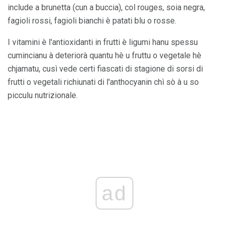
include a brunetta (cun ​​a buccia), col rouges, soia negra,
fagioli rossi, fagioli bianchi è patati blu o rosse.
I vitamini è l'antioxidanti in frutti è ligumi hanu spessu
cumincianu à deteriorà quantu hè u fruttu o vegetale hè
chjamatu, cusì vede certi fiascati di stagione di sorsi di
frutti o vegetali richiunati di l'anthocyanin chì sò à u so
picculu nutrizionale.
ad