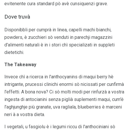
evitenente cura standard pò avè cunsiquenzi grave.
Dove truvà
Disponibbli per cumprà in linea, capelli machi bianchi,
powders, è zucchieri sò venduti in parechji magazzini
d'alimenti naturali è in i stori chì specializati in suppleti
dietetichi.
The Takeaway
Invece chì a ricerca in l'anthocyanins di maqui berry hè
intrigante, prucessi clinichi enormi sò nicissati per cunfirmà
l'effetti. A bona nova? Ci sò molti modi per rinfurzà a vostra
ingesta di antocianini senza piglià suplementi maqui, cum'è
l'aghjunghje più granate, uva ragliala, blueberries è marceni
neri à a vostra dieta.
I vegetali, u fasgiolu è i legumi riccu di l'anthociniani sò