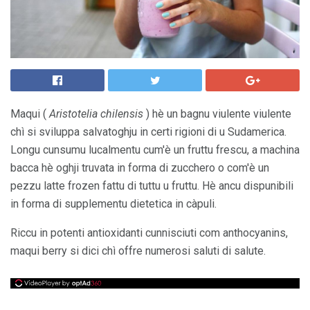
Maqui (
Aristotelia chilensis
) hè un bagnu viulente viulente
chì si sviluppa salvatoghju in certi rigioni di u Sudamerica.
Longu cunsumu lucalmentu cum'è un fruttu frescu, a machina
bacca hè oghji truvata in forma di zucchero o com'è un
pezzu latte frozen fattu di tuttu u fruttu. Hè ancu dispunibili
in forma di supplementu dietetica in càpuli.
Riccu in potenti antioxidanti cunnisciuti com anthocyanins,
maqui berry si dici chì offre numerosi saluti di salute.