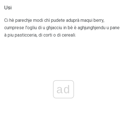
Usi
Ci hè parechje modi chì pudete aduprà maqui berry,
cumprese l'ogliu di u ghjacciu in bè è aghjunghjendu u pane
à piu pasticceria, di corti o di cereali.
ad