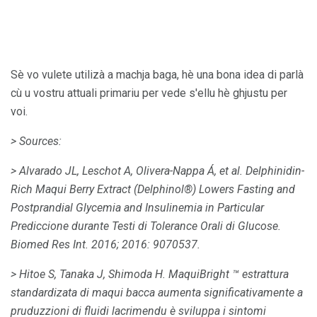
Sè vo vulete utilizà a machja baga, hè una bona idea di parlà
cù u vostru attuali primariu per vede s'ellu hè ghjustu per
voi.
> Sources:
> Alvarado JL, Leschot A, Olivera-Nappa Á, et al.
Delphinidin-
Rich Maqui Berry Extract (Delphinol®) Lowers Fasting and
Postprandial Glycemia and Insulinemia in Particular
Prediccione durante Testi di Tolerance Orali di Glucose.
Biomed Res Int.
2016; 2016: 9070537.
> Hitoe S, Tanaka J, Shimoda H. MaquiBright ™ estrattura
standardizata di maqui bacca aumenta significativamente a
pruduzzioni di fluidi lacrimendu è sviluppa i sintomi