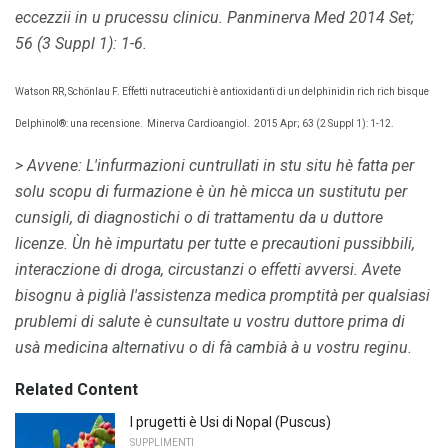
eccezzii in u prucessu clinicu.
Panminerva Med
2014 Set;
56 (3 Suppl 1): 1-6.
Watson RR, Schönlau F. Effetti nutraceutichi è antioxidanti di un delphinidin rich rich bisque
Delphinol®: una recensione.
Minerva Cardioangiol.
2015 Apr; 63 (2 Suppl 1): 1-12.
>
Avvene: L'infurmazioni cuntrullati in stu situ hè fatta per
solu scopu di furmazione è ùn hè micca un sustitutu per
cunsigli, di diagnostichi o di trattamentu da u duttore
licenze.
Ùn hè impurtatu per tutte e precautioni pussibbili,
interaczione di droga, circustanzi o effetti avversi.
Avete
bisognu à piglià l'assistenza medica promptità per qualsiasi
prublemi di salute è cunsultate u vostru duttore prima di
usà medicina alternativu o di fà cambià à u vostru reginu.
Related Content
I prugetti è Usi di Nopal (Puscus)
SUPPLIMENTI