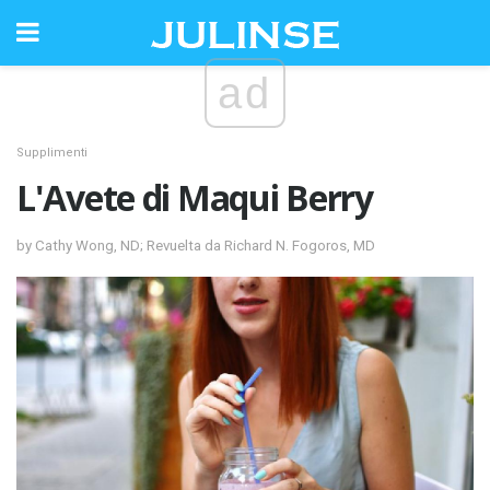
ad
Supplimenti
L'Avete di Maqui Berry
by Cathy Wong, ND; Revuelta da Richard N. Fogoros, MD