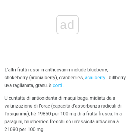
ad
L'altri frutti rossi in anthocyanin include blueberry,
chokeberry (aronia berry), cranberries,
acai berry
, billberry,
uva raglianata, granu, è
corti
.
U cuntattu di antioxidante di maqui baga, midiatu da a
valurizazione di l'orac (capacità d'assorbenza radicali di
l'osigurimu), hè 19850 per 100 mg di a frutta fresca. In a
paraguni, blueberries freschi sò un'essicità altissima à
21080 per 100 mg.