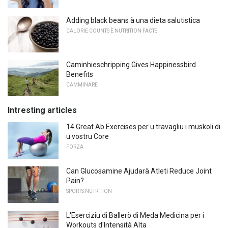
Adding black beans à una dieta salutistica
CALORIE COUNTS È NUTRITION FACTS
Caminhieschripping Gives Happinessbird
Benefits
CAMMINARE
Intresting articles
14 Great Ab Exercises per u travagliu i muskoli di
u vostru Core
FORZA
Can Glucosamine Ajudarà Atleti Reduce Joint
Pain?
SPORTS NUTRITION
L'Eserciziu di Ballerò di Meda Medicina per i
Workouts d'Intensità Alta