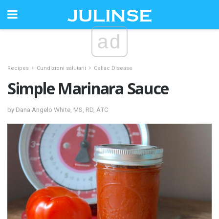
ad
Recipes
Cundizioni salutarii
Celiac Disease
Simple Marinara Sauce
by Dana Angelo White, MS, RD, ATC