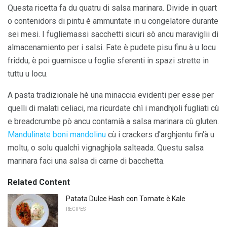
Questa ricetta fa du quatru di salsa marinara. Divide in quart
o contenidors di pintu è ammuntate in u congelatore durante
sei mesi. I fugliemassi sacchetti sicuri sò ancu maraviglii di
almacenamiento per i salsi. Fate è pudete pisu finu à u locu
friddu, è poi guarnisce u foglie sferenti in spazi strette in
tuttu u locu.
A pasta tradizionale hè una minaccia evidenti per esse per
quelli di malati celiaci, ma ricurdate chì i mandhjoli fugliati cù
e breadcrumbe pò ancu contamià a salsa marinara cù gluten.
Mandulinate boni mandolinu
cù i crackers d'arghjentu fin'à u
moltu, o solu qualchì vignaghjola salteada. Questu salsa
marinara faci una salsa di carne di bacchetta.
Related Content
Patata Dulce Hash con Tomate è Kale
RECIPES