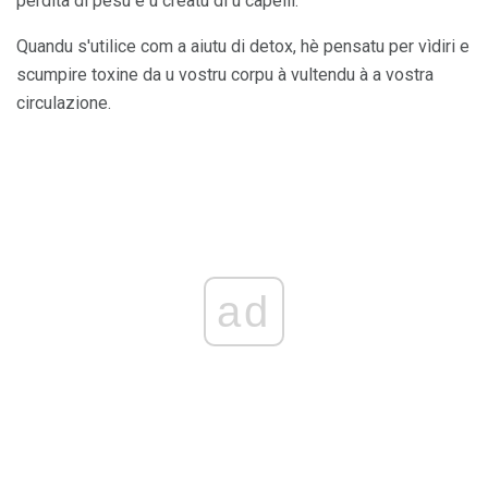
perdita di pesu è u creatu di u capelli.
Quandu s'utilice com a aiutu di detox, hè pensatu per vìdiri e
scumpire toxine da u vostru corpu à vultendu à a vostra
circulazione.
ad