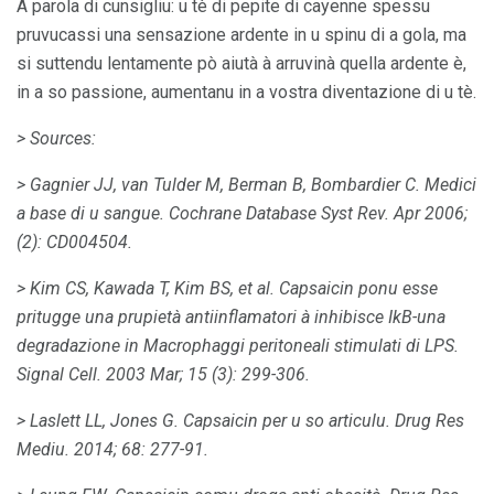
A parola di cunsigliu: u tè di pepite di cayenne spessu
pruvucassi una sensazione ardente in u spinu di a gola, ma
si suttendu lentamente pò aiutà à arruvinà quella ardente è,
in a so passione, aumentanu in a vostra diventazione di u tè.
> Sources:
> Gagnier JJ, van Tulder M, Berman B, Bombardier C. Medici
a base di u sangue.
Cochrane Database Syst Rev. Apr 2006;
(2): CD004504.
> Kim CS, Kawada T, Kim BS, et al.
Capsaicin ponu esse
pritugge una prupietà antiinflamatori à inhibisce IkB-una
degradazione in Macrophaggi peritoneali stimulati di LPS.
Signal Cell.
2003 Mar; 15 (3): 299-306.
> Laslett LL, Jones G. Capsaicin per u so articulu.
Drug Res
Mediu.
2014; 68: 277-91.