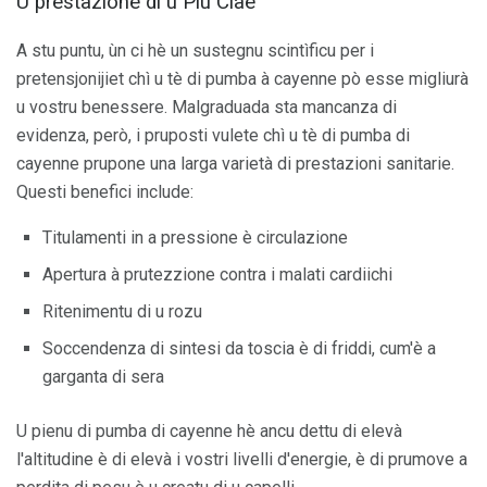
U prestazione di u Piu Ciaè
A stu puntu, ùn ci hè un sustegnu scintìficu per i
pretensjonijiet chì u tè di pumba à cayenne pò esse migliurà
u vostru benessere. Malgraduada sta mancanza di
evidenza, però, i pruposti vulete chì u tè di pumba di
cayenne prupone una larga varietà di prestazioni sanitarie.
Questi benefici include:
Titulamenti in a pressione è circulazione
Apertura à prutezzione contra i malati cardiichi
Ritenimentu di u rozu
Soccendenza di sintesi da toscia è di friddi, cum'è a
garganta di sera
U pienu di pumba di cayenne hè ancu dettu di elevà
l'altitudine è di elevà i vostri livelli d'energie, è di prumove a