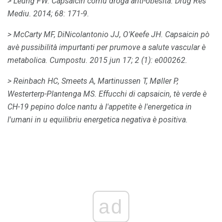
> Leung FW.
Capsaicin comu droga anti-obesità.
Drug Res
Mediu.
2014; 68: 171-9.
> McCarty MF, DiNicolantonio JJ, O'Keefe JH.
Capsaicin pò
avè pussibilità impurtanti per prumove a salute vascular è
metabolica.
Cumpostu.
2015 jun 17; 2 (1): e000262.
> Reinbach HC, Smeets A, Martinussen T, Møller P,
Westerterp-Plantenga MS.
Effucchi di capsaicin, tè verde è
CH-19 pepino dolce nantu à l'appetite è l'energetica in
l'umani in u equilibriu energetica negativa è positiva.
ad