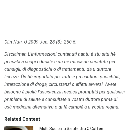
Clin Nutr.
U 2009 Jun; 28 (3): 260-5.
Disclaimer: L'infurmazioni cuntenuti nantu à stu situ hè
pensata à scopi educate è ùn hè micca un sustitutu per
cunsigli, di diagnostichi o di trattamentu da u duttore
licenze.
Ùn hè impurtatu per tutte e precautioni pussibbili,
interaczione di droga, circustanzi o effetti avversi.
Avete
bisognu à piglià l'assistenza medica promptità per qualsiasi
prublemi di salute è cunsultate u vostru duttore prima di
usà medicina alternativu o di fà cambià à u vostru reginu.
Related Content
I Molti Sugiornu Salute di u C Coffee