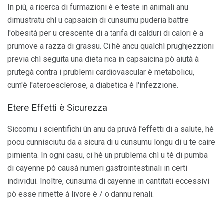
In più, a ricerca di furmazioni è e teste in animali anu
dimustratu chì u capsaicin di cunsumu puderia battre
l'obesità per u crescente di a tarifa di calduri di calori è a
prumove a razza di grassu. Ci hè ancu qualchì prughjezzioni
previa chì seguita una dieta rica in capsaicina pò aiutà à
prutegà contra i prublemi cardiovascular è metabolicu,
cum'è l'ateroesclerose, a diabetica è l'infezzione.
Etere Effetti è Sicurezza
Siccomu i scientifichi ùn anu da pruvà l'effetti di a salute, hè
pocu cunnisciutu da a sicura di u cunsumu longu di u te caire
pimienta. In ogni casu, ci hè un prublema chì u tè di pumba
di cayenne pò causà numeri gastrointestinali in certi
individui. Inoltre, cunsuma di cayenne in cantitati eccessivi
pò esse rimette à livore è / o dannu renali.