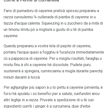
Cume a Penne di Cumanella
Fans di pumadoru di cayenne praticà spessu preparanu a
razza cunsulennu ¼ cullenada di pienba di cayenne in u
tazza d'acqua calenta. Squeezing in u zucchero da a mità di
un limonu limitu pò a migliurà u gustu di u tè di pumba
cayenne.
Quandu preparanu a vostra tela di pepite di cayenne,
portanu l'acqua quasi a fogghiu è fucalizza immediatamente
cù a pappaccia di cayenne. Per u megliu risultati, faraghju u
mistu finu à chì a cayenne hè dissolute. Pudete puru
sustenerà a spingera, cuminciannu a mugla durante parechji
minuti davanti à toccà.
Per aghjunghje più sapori à u to pettu à cayenne pimienta, è
forsi hà spulatu i so benefici per a salute, cunfundini ancu
altri leghje in a razza. Pruvate a spedizione di u tè cun
ingredienti cum'è i ginger è a curcumera, duie d'erbe