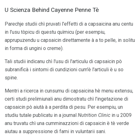
U Scienza Behind Cayenne Penne Tè
Parechje studii chì pruvati l'effetti di a capsaicina anu centu
in l'usu tòpicu di questu quìmicu (per esempiu,
apprupuzendu u capsaicin direttamente à a to pelle, in solitu
in forma di ungini o creme).
Tali studii indicanu chì l'usu di l'articulu di capsaicin pò
subranificà i sintomi di cundizioni cum'è l'articuli è u so
spine.
Mentri a ricerca in cunsumu di capsaicina hè menu extensu,
certi studi prelimiunali anu dimostratu chì l'ingetazione di
capsaicin pò aiutà à a perdita di pesu. Per esempiu, un
studiu tutale publicatu in a journal
Nutrition Clinic
in u 2009
anu truvatu chì una cumminazzioni di capsaicin è tè verde
aiutau a suppressione di fami in vuluntarii sani.