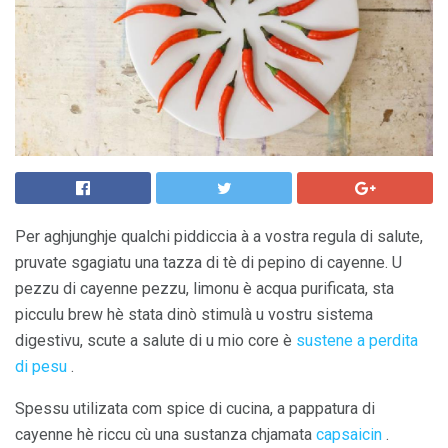
Per aghjunghje qualchi piddiccia à a vostra regula di salute,
pruvate sgagiatu una tazza di tè di pepino di cayenne. U
pezzu di cayenne pezzu, limonu è acqua purificata, sta
picculu brew hè stata dinò stimulà u vostru sistema
digestivu, scute a salute di u mio core è
sustene a perdita
di pesu
.
Spessu utilizata com spice di cucina, a pappatura di
cayenne hè riccu cù una sustanza chjamata
capsaicin
.