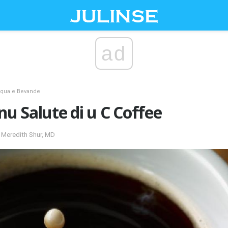
ad
qua e Bevande
nu Salute di u C Coffee
a Meredith Shur, MD