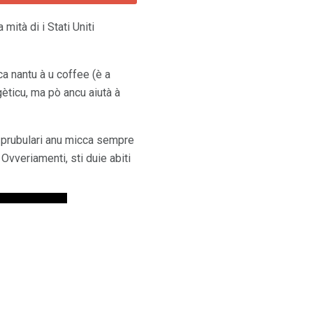
ità di i Stati Uniti
rca nantu à u coffee (è a
gèticu, ma pò ancu aiutà à
i prubulari anu micca sempre
 Ovveriamenti, sti duie abiti