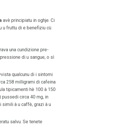
a
avè principiatu in oghje. Ci
 u fruttu di e benefiziu cù
grava una cundizione pre-
o pressione di u sangue, o sì
vvista qualcunu di i sintomi
rca 258 milligrami di cafeina
gula tipicamenti hè 100 à 150
) pussedi circa 40 mg, in
imili à u caffè, grazi à u
deratu salvu. Se tenete