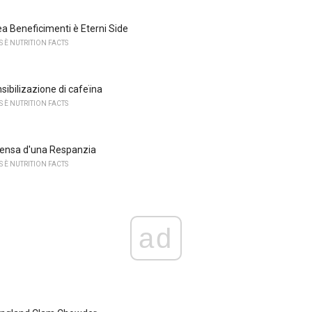
a Beneficimenti è Eterni Side
 È NUTRITION FACTS
sibilizazione di cafeïna
 È NUTRITION FACTS
pensa d'una Respanzia
 È NUTRITION FACTS
ad