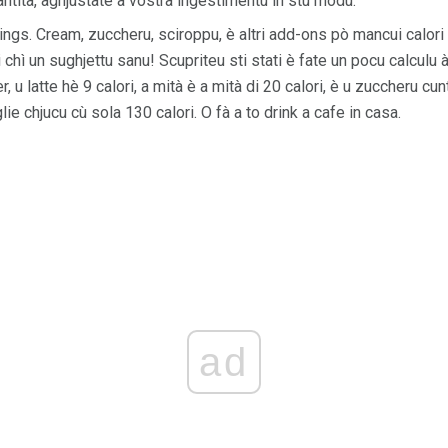
antità, aghjustate a vostra ingestimentu in stu modu.
ings. Cream, zuccheru, sciroppu, è altri add-ons pò mancui calori 
 chì un sughjettu sanu! Scupriteu sti stati è fate un pocu calculu à
 u latte hè 9 calori, a mità è a mità di 20 calori, è u zuccheru cun
ie chjucu cù sola 130 calori. O fà a to drink a cafe in casa.
ad