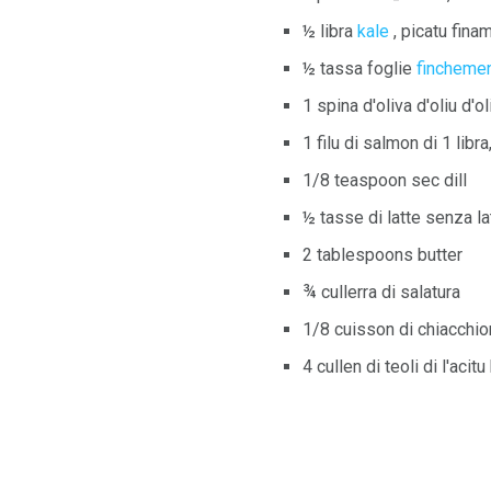
½ libra
kale
, picatu fina
½ tassa foglie
fincheme
1 spina d'oliva d'oliu d'ol
1 filu di salmon di 1 libr
1/8 teaspoon sec dill
½ tasse di latte senza la
2 tablespoons butter
¾ cullerra di salatura
1/8 cuisson di chiacchio
4 cullen di teoli di l'acit