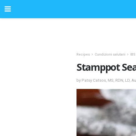
Recipes
Cundizioni salutarii
IBS
Stamppot Sea
by Patsy Catsos, MS, RDN, LD, Aut