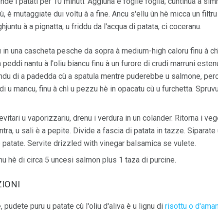
nde i patati per 10 minuti. Aggiunà e foglie foglia; cuntinuà a sim
iù, è mutaggiate dui voltu à a fine. Ancu s'ellu ùn hè micca un filt
hjuntu à a pignatta, u friddu da l'acqua di patata, ci coceranu.
oliu in una cascheta pesche da sopra à medium-high caloru finu à ch
 peddi nantu à l'oliu biancu finu à un furore di crudi marruni este
ondu di a padedda cù a spatula mentre puderebbe u salmone, perc
 di u mancu, finu à chì u pezzu hè in opacatu cù u furchetta. Spru
itari u vaporizzariu, drenu i verdura in un colander. Ritorna i vege
ntra, u sali è a pepite. Divide a fascia di patata in tazze. Siparat
e patate. Servite drizzled with vinegar balsamica se vulete.
nu hè di circa 5 uncesi salmon plus 1 taza di purcine.
ZIONI
 pudete puru u patate cù l'oliu d'aliva è u lignu di
risottu o d'aman