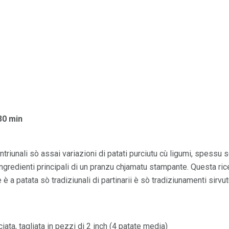
30 min
tintriunali sò assai variazioni di patati purciutu cù ligumi, spessu 
l'ingredienti principali di un pranzu chjamatu stampante. Questa ric
è a patata sò tradiziunali di partinarii è sò tradiziunamenti sirvutu
ciata, tagliata in pezzi di 2 inch (4 patate media)