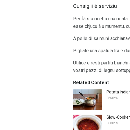
Cunsiglii è serviziu
Per fà sta ricetta una risata
esse chjucu à u mumentu, cusì
A pelle di salmuni acchianava
Pigliate una spatula trà e dui
Utilice e resti partiti bianch
vostri pezzi di legnu sottupp
Related Content
Patata india
RECIPES
Slow-Cooker
RECIPES