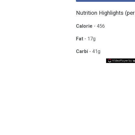
Nutrition Highlights (per 
Calorie
- 456
Fat
- 17g
Carbi
- 41g