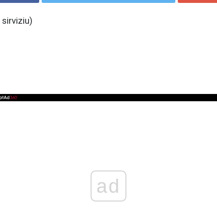
sirviziu)
ad