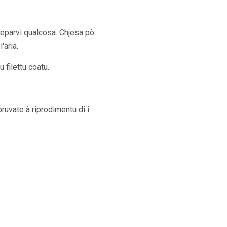
 preparvi qualcosa. Chjesa pò
'aria.
 filettu coatu.
 pruvate à riprodimentu di i