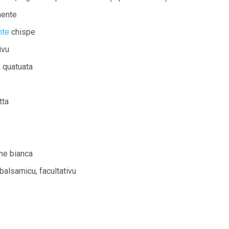
mente
nte
chispe
ivu
a, quatuata
tta
ne bianca
u balsamicu, facultativu