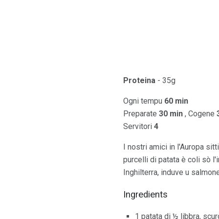
Proteina
- 35g
Ogni tempu
60 min
Preparate
30 min
, Cogene
Servitori
4
I nostri amici in l'Auropa sit
purcelli di patata è coli sò 
Inghilterra, induve u salmone 
Ingredients
1 patata di ½ libbra, scur