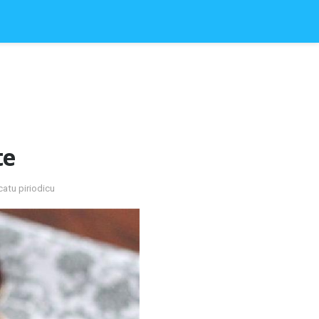
te
catu piriodicu