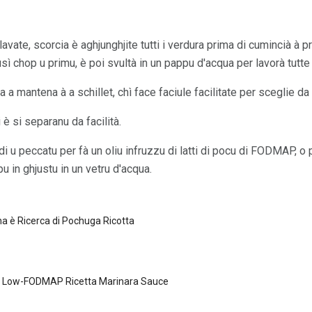
, lavate, scorcia è aghjunghjite tutti i verdura prima di cumincià à
 chop u primu, è poi svultà in un pappu d'acqua per lavorà tutte l
 a mantena à a schillet, chì face faciule facilitate per sceglie da u
 è si separanu da facilità.
i di u peccatu per fà un oliu infruzzu di latti di pocu di FODMAP, o
u in ghjustu in un vetru d'acqua.
na è Ricerca di Pochuga Ricotta
 Low-FODMAP Ricetta Marinara Sauce