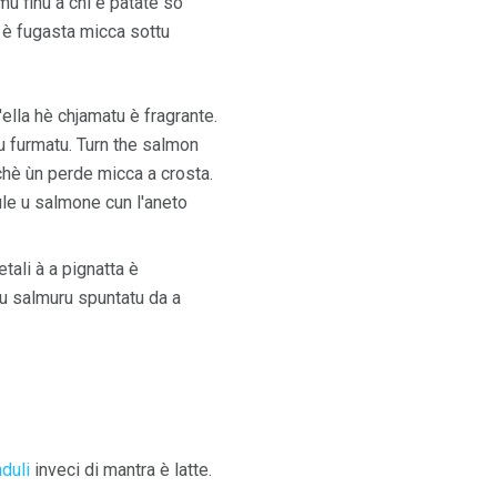
mu finu à chì e patate sò
ru è fugasta micca sottu
'ella hè chjamatu è fragrante.
nu furmatu. Turn the salmon
hè ùn perde micca a crosta.
vule u salmone cun l'aneto
tali à a pignatta è
e u salmuru spuntatu da a
duli
inveci di mantra è latte.