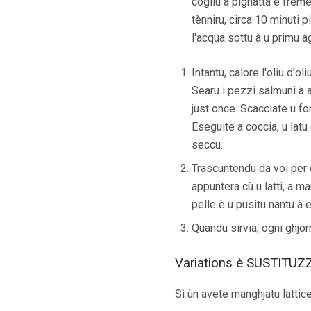
cogliu a pignatta è freme
tènniru, circa 10 minuti p
l'acqua sottu à u primu ag
Intantu, calore l'oliu d'
Searu i pezzi salmuni à a
just once. Scacciate u f
Eseguite a coccia, u latu
seccu.
Trascuntendu da voi per ev
appuntera cù u latti, a ma
pelle è u pusitu nantu à 
Quandu sirvia, ogni ghjor
Variations è SUSTITUZ
Sì ùn avete manghjatu lattice,