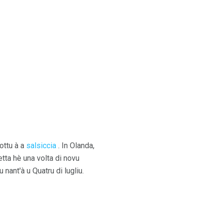
sottu à a
salsiccia
. In Olanda,
etta hè una volta di novu
 nant'à u Quatru di lugliu.