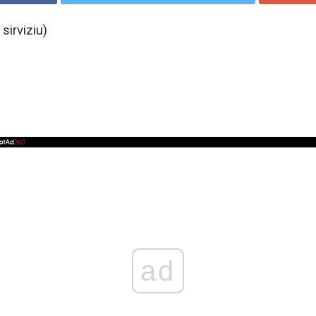
sirviziu)
ad