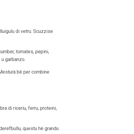
lluigulu di vetru. Scuzzise
cumber, tomates, pepini,
i u garbanzo.
a. Mesturà bè per combine
 di riceriu, ferru, proteini,
uderefbullu, questu hè grandu