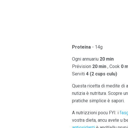
Proteina
- 14g
Ogni annuariu
20 min
Prévision
20 min
, Cook
0 m
Serviti
4 (2 cups culu)
Questa ricetta di medite di 
nutizia è nutritura. Scopre u
pratiche simplice è sapori.
A nutrizzioni pocu FYI: i
fasg
vostra dieta, ancu avete u be
antioxidanti
è anch'ellu prupi