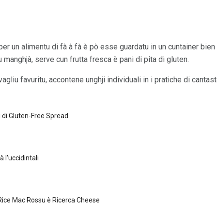
er un alimentu di fà à fà è pò esse guardatu in un cuntainer bien cer
u manghjà, serve cun frutta fresca è pani di pita di gluten.
vagliu favuritu, accontene unghji individuali in i pratiche di cantast
 di Gluten-Free Spread
l'uccidintali
 Rice Mac Rossu è Ricerca Cheese