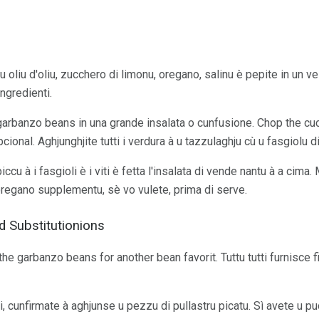
u oliu d'oliu, zucchero di limonu, oregano, salinu è pepite in un ve
ngredienti.
e garbanzo beans in una grande insalata o cunfusione. Chop the cu
cional. Aghjunghjite tutti i verdura à u tazzulaghju cù u fasgiolu d
ccu à i fasgioli è i viti è fetta l'insalata di vende nantu à a cim
 oregano supplementu, sè vo vulete, prima di serve.
d Substitutionions
e garbanzo beans for another bean favorit. Tuttu tutti furnisce fibra
ti, cunfirmate à aghjunse u pezzu di pullastru picatu. Sì avete u p