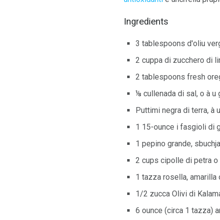
Ingredients
3 tablespoons d'oliu verg
2 cuppa di zucchero di l
2 tablespoons fresh oreg
⅛ cullenada di sal, o à u
Puttimi negra di terra, à 
1 15-ounce i fasgioli di
1 pepino grande, sbuchjat
2 cups cipolle di petra o 
1 tazza rosella, amarill
1/2 zucca Olivi di Kalam
6 ounce (circa 1 tazza) a