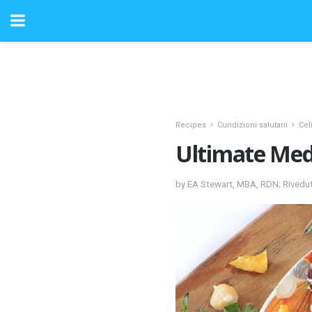
Recipes
Cundizioni salutarii
Cel
Ultimate Med
by EA Stewart, MBA, RDN; Riveduti