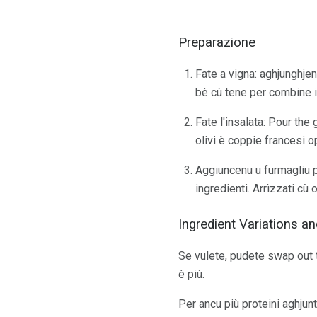
Preparazione
Fate a vigna: aghjunghjen
bè cù tene per combine i
Fate l'insalata: Pour th
olivi è coppie francesi op
Aggiuncenu u furmagliu pi
ingredienti. Arrìzzati cù
Ingredient Variations an
Se vulete, pudete swap out th
è più.
Per ancu più proteini aghjun