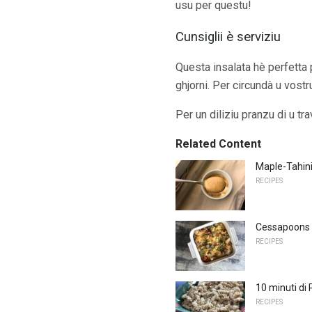
usu per questu!
Cunsiglii è serviziu
Questa insalata hè perfetta p
ghjorni. Per circundà u vostr
Per un diliziu pranzu di u tra
Related Content
Maple-Tahini
RECIPES
Cessapoons à 
RECIPES
10 minuti di
RECIPES