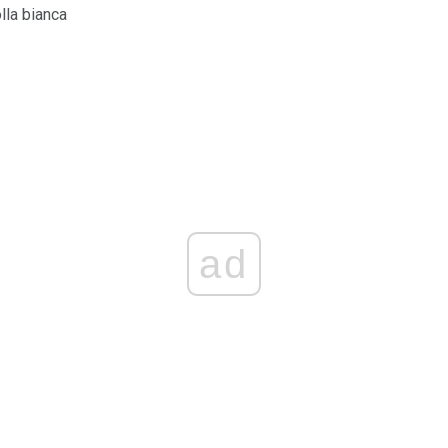
lla bianca
ad