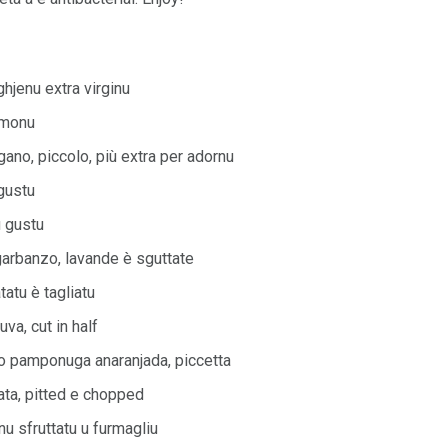
hjenu extra virginu
imonu
ano, piccolo, più extra per adornu
 gustu
u gustu
 garbanzo, lavande è sguttate
atu è tagliatu
uva, cut in half
a o pamponuga anaranjada, piccetta
ata, pitted e chopped
nu sfruttatu u furmagliu