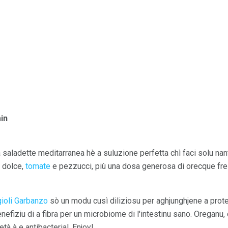
in
a saladette meditarranea hè a suluzione perfetta chì faci solu nan
n dolce,
tomate
e pezzucci, più una dosa generosa di orecque fre
ioli Garbanzo
sò un modu cusì diliziosu per aghjunghjene a prote
nefiziu di a fibra per un microbiome di l'intestinu sano. Oreganu, 
età à e antibacterial. Enjoy!