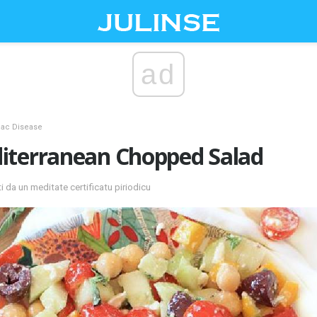
ad
iac Disease
iterranean Chopped Salad
 da un meditate certificatu piriodicu