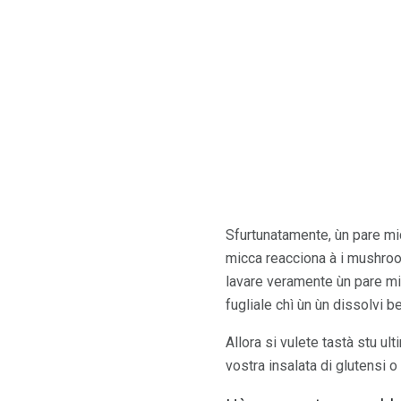
Sfurtunatamente, ùn pare mic
micca reacciona à i mushroom
lavare veramente ùn pare mi
fugliale chì ùn ùn dissolvi b
Allora si vulete tastà stu u
vostra insalata di glutensi o 