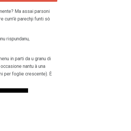
amente? Ma assai parsoni
re cum'è parechji funti sò
unu rispundanu,
menu in parti da u granu di
è occasione nantu à una
i per foglie crescente). È