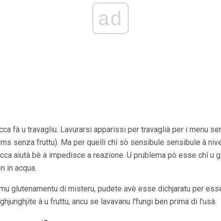
ad
ca fà u travagliu. Lavurarsi apparissi per travaglià per i menu se
s senza fruttu). Ma per quelli chì sò sensibule sensibule à nivel
cca aiutà bè à impedisce a reazione. U prublema pò esse chì u g
en in acqua.
ltimu glutenamentu di misteru, pudete avè esse dichjaratu per esse
ghjunghjite à u fruttu, ancu se lavavanu l'fungi ben prima di l'usà.