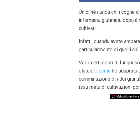
Ùn ci hè nunda chì i coglie 
informanu glutenatu dopu à ma
cultivati.
Infatti, quandu avete ampara
particularmente di quelli chì
Vedi, certi spori di funghi sò 
gluten.
U centu
hè adupratu p
cumminazione di i dui granuli
issu metu di cultivazioni po