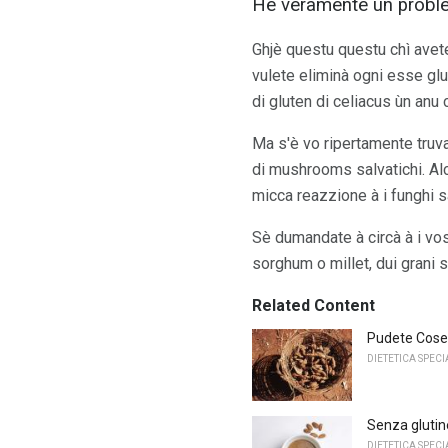
Hè veramente un proble
Ghjè questu questu chì avete
vulete eliminà ogni esse glu
di gluten di celiacus ùn anu 
Ma s'è vo ripertamente truva
di mushrooms salvatichi. Alcun
micca reazzione à i funghi sa
Sè dumandate à circà à i vos
sorghum o millet, dui grani s
Related Content
Pudete Cose 
DIETETICA SPECI
Senza glutin
DIETETICA SPECI