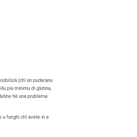
nsibilizà (chì ùn puderanu
lu più minimu di glutina,
lutine hè una prublema
 u funghi chì avete in a