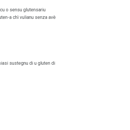
acu o sensu glutensariu
luten-a chì vulianu senza avè
iasi sustegnu di u gluten di