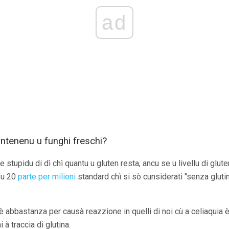
ad
ntenenu u funghi freschi?
tupidu di dì chì quantu u gluten resta, ancu se u livellu di glute
 u 20
parte per milioni
standard chì si sò cunsiderati "senza glutine"
hè abbastanza per causà reazzione in quelli di noi cù a celiaquia è 
 à traccia di glutina.