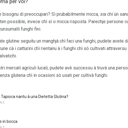
ma per voi?
 bisognu di preoccupari? Sì prubabilmente micca, sia chì ùn sanu 
ten possible, invece chì sì o micca risposta. Parechje persone cu
cunsumalli funghi fini.
te glutine seguitu un manghjà chì faci una funghi, pudete avete d
e cà i catturini chì rientanu à i funghi chì sò cultivati ​​attravers
lvatichi.
tri mercati agriculi lucali, pudete avè successu à truvà una perso
enza glutena chì in ocasioni sò usati per cultivà funghi.
Tapioca nantu à una Dietetta Glutina?
ALE
e in bocca
ALE