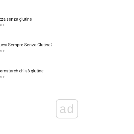
zza senza glutine
ALE
esi Sempre Senza Glutine?
ALE
ornstarch chì sò glutine
ALE
ad