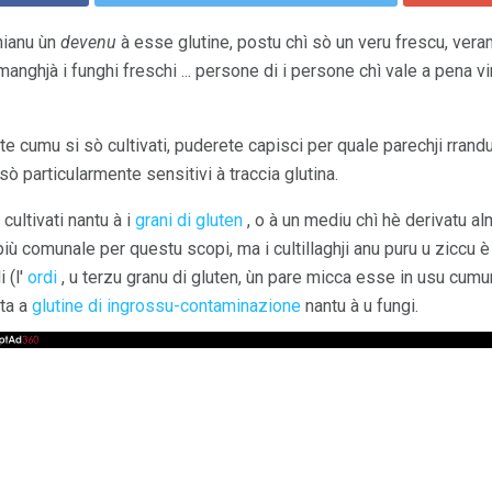
chianu ùn
devenu
à esse glutine, postu chì sò un veru frescu, ver
nghjà i funghi freschi ... persone di i persone chì vale a pena vi
te cumu si sò cultivati, puderete capisci per quale parechji rrand
 sò particularmente sensitivi à traccia glutina.
cultivati ​​nantu à i
grani di gluten
, o à un mediu chì hè derivatu al
iù comunale per questu scopi, ma i cultillaghji anu puru u ziccu 
 (l'
ordi
, u terzu granu di gluten, ùn pare micca esse in usu cumun
rta a
glutine di ingrossu-contaminazione
nantu à u fungi.