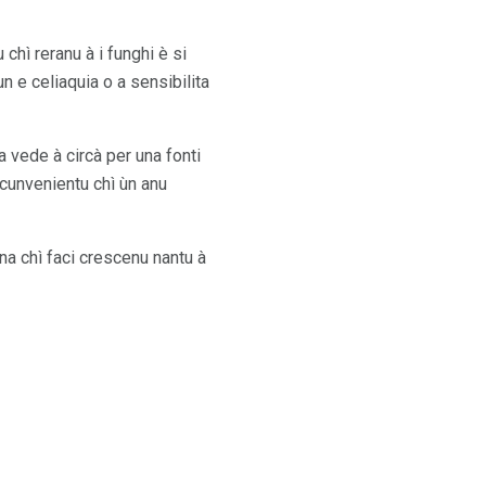
chì reranu à i funghi è si
n e celiaquia o a sensibilita
a vede à circà per una fonti
u cunvenientu chì ùn anu
na chì faci crescenu nantu à