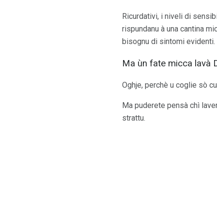
Ricurdativi, i niveli di sensib
rispundanu à una cantina mic
bisognu di sintomi evidenti.
Ma ùn fate micca lavà D
Oghje, perchè u coglie sò cult
Ma puderete pensà chì laver
strattu.