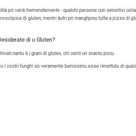
ilità pò varià
tremendamente -
qualchi persone cun sensitivi celi
roscòpica di gluten, mentri àutri pò manghjonu tutta a pizza di g
esiderate di u Gluten?
ivati ​​nantu à i grani di gluten, chì senti un scantu pocu.
u i vostri funghi sò veramente benissimu esse rimettutu di quals