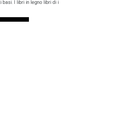
i. I libri in legno libri di i