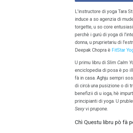
L'instructore di yoga Tara S
induce a so agenzia di mude
torgette, u so core entusiasiv
perchè i gurú di yoga di l'in
donna, u pruprietariu di l'e
Deepak Chopra è
FitStar Yo
U primu libru di
Slim Calm Y
enciclopedia di posa è po il
fà in casa. Aghju sempri sos
di circà una pusizione o di t
benefizii di u ioga, hè impur
principianti di yoga. U prubl
Sexy
vi prupone.
Chì Questu libru pò fà p