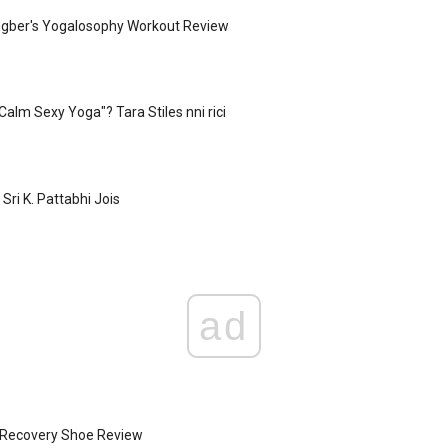
ngber's Yogalosophy Workout Review
Calm Sexy Yoga"? Tara Stiles nni rici
Sri K. Pattabhi Jois
ad
 Recovery Shoe Review