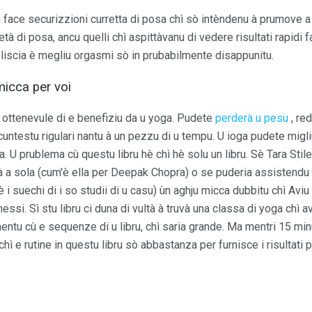
 face securizzioni curretta di posa chì sò intèndenu à prumove a 
età di posa, ancu quelli chì aspittàvanu di vedere risultati rapidi 
 liscia è megliu orgasmi sò in prubabilmente disappunitu.
micca per voi
 ottenevule di e benefiziu da u yoga. Pudete
perderà u pesu
, re
untestu rigulari nantu à un pezzu di u tempu. U ioga pudete migli
. U prublema cù questu libru hè chì hè solu un libru. Sè Tara Stile
à a sola (cum'è ella per Deepak Chopra) o se puderia assistendu 
 i suechi di i so studii di u casu) ùn aghju micca dubbitu chì Aviu 
si. Sì stu libru ci duna di vultà à truvà una classa di yoga chì av
tu cù e sequenze di u libru, chì saria grande. Ma mentri 15 minut
chì e rutine in questu libru sò abbastanza per furnisce i risultat