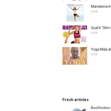
Mandarina I
IOGA
Qual'è "Slim 
IOGA
Yoga Mala di 
IOGA
Fresh articles
Bootfooters