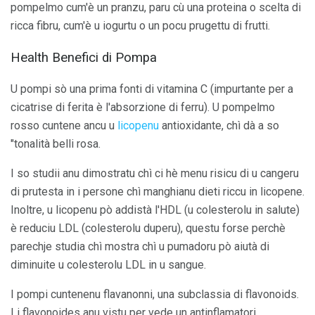
pompelmo cum'è un pranzu, paru cù una proteina o scelta di
ricca fibru, cum'è u iogurtu o un pocu prugettu di frutti.
Health Benefici di Pompa
U pompi sò una prima fonti di vitamina C (impurtante per a
cicatrise di ferita è l'absorzione di ferru). U pompelmo
rosso cuntene ancu u
licopenu
antioxidante, chì dà a so
"tonalità belli rosa.
I so studii anu dimostratu chì ci hè menu risicu di u cangeru
di prutesta in i persone chì manghianu dieti riccu in licopene.
Inoltre, u licopenu pò addistà l'HDL (u colesterolu in salute)
è reduciu LDL (colesterolu duperu), questu forse perchè
parechje studia chì mostra chì u pumadoru pò aiutà di
diminuite u colesterolu LDL in u sangue.
I pompi cuntenenu flavanonni, una subclassia di flavonoids.
Li flavonoides anu vistu per vede un antinflamatori,