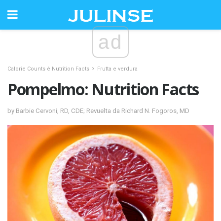
ad
Calorie Counts è Nutrition Facts
Frutta e verdura
Pompelmo: Nutrition Facts
by Barbie Cervoni, RD, CDE; Revuelta da Richard N. Fogoros, MD