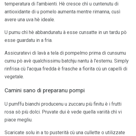
temperatura di l'ambienti. Hè cresce chì u cuntenutu di
antioxidante di u pomelo aumenta mentre rimanna, cusì
avere una uva hè ideale.
U pumu chì hè abbandunatu à esse cunsatte in un tardu pò
esse guardatu in a fria.
Assicuratevi di lavà a tela di pompelmo prima di cunsumu
cumu pò avè qualchissimu batchju nantu à l'esternu. Simply
rinfrisa cù l'acqua fredda è frasche a fiorita cù un capelli di
vegetale.
Camini sano di preparanu pompi
U pumffu bianchi producenu u zuccaru più finitu è ​​i frutti
rosa sò più dolci. Pruvate dui è vede quella variità chì vi
piace megliu.
Scaricate solu in a to pusterità cù una cullette o utilizzate