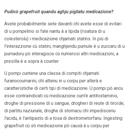
Pudicò grapefruit quandu aghju pigliatu medicazione?
Avete probabilmente sete davanti chì avete esse di evitari
di u pompelmo si fate nantu à a lipida (risatura di u
colesterolu) i medicazione chjamati statins. In più di
l'interazzione cù statini, manghjendu pumule è u zuccaru di u
pumadoru pò interagisce cù numerosi altri medicazioni, a
presilla è a sopra à counter.
U pompi cuntene una classa di compiti chjamati
furanocoumarini, chì attenu in u corpu per alterà e
caratteristiche di certi tipi di medicazione. U pompi pò ancu
esse contraindicati cù medicazione cum'è antihistaminis,
droghe di pressione di u sangue, drogheri di reute di tiroïde,
di partitu naziunale, droghe di stomacu chì impediscenu
l'acidu, è l'antipasto di a tosa di dextrometorfanu. Ingesting
grapefruit cù sti medicazione pò causà à u corpu per