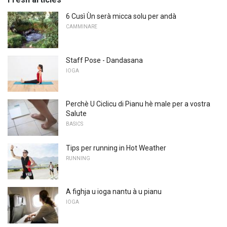
6 Cusì Ùn serà micca solu per andà
CAMMINARE
Staff Pose - Dandasana
IOGA
Perchè U Ciclicu di Pianu hè male per a vostra
Salute
BASICS
Tips per running in Hot Weather
RUNNING
A fighja u ioga nantu à u pianu
IOGA