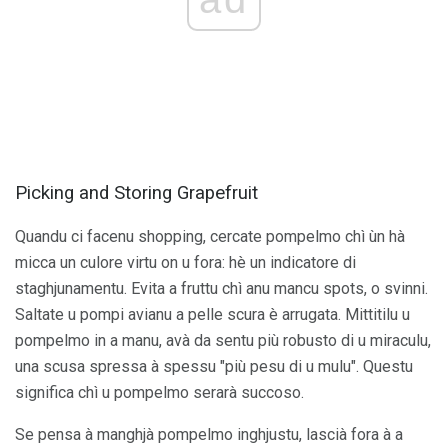
Picking and Storing Grapefruit
Quandu ci facenu shopping, cercate pompelmo chì ùn hà
micca un culore virtu on u fora: hè un indicatore di
staghjunamentu. Evita a fruttu chì anu mancu spots, o svinni.
Saltate u pompi avianu a pelle scura è arrugata. Mittitilu u
pompelmo in a manu, avà da sentu più robusto di u miraculu,
una scusa spressa à spessu "più pesu di u mulu". Questu
significa chì u pompelmo serarà succoso.
Se pensa à manghjà pompelmo inghjustu, lascià fora à a