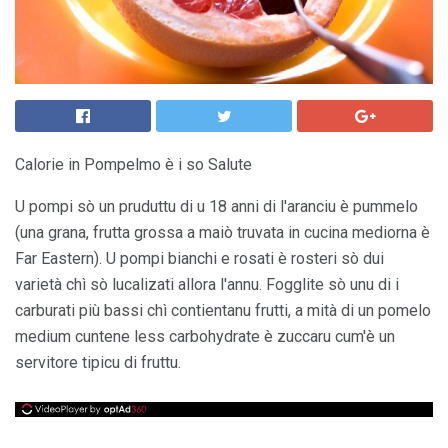
Calorie in Pompelmo è i so Salute
U pompi sò un pruduttu di u 18 anni di l'aranciu è pummelo
(una grana, frutta grossa a maiò truvata in cucina mediorna è
Far Eastern). U pompi bianchi e rosati è rosteri sò dui
varietà chì sò lucalizati allora l'annu. Fogglite sò unu di i
carburati più bassi chì contientanu frutti, a mità di un pomelo
medium cuntene less carbohydrate è zuccaru cum'è un
servitore tipicu di fruttu.