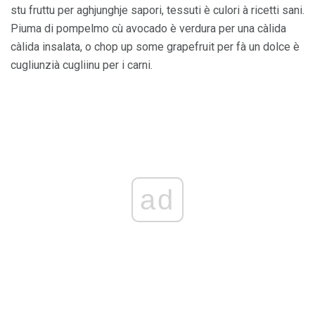
stu fruttu per aghjunghje sapori, tessuti è culori à ricetti sani.
Piuma di pompelmo cù avocado è verdura per una càlida
càlida insalata, o chop up some grapefruit per fà un dolce è
cugliunzià cugliinu per i carni.
ad