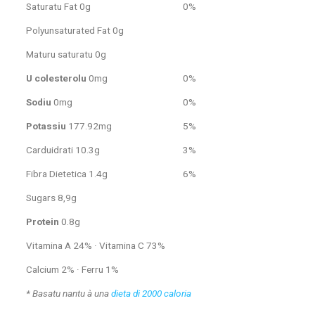
Saturatu Fat 0g
0%
Polyunsaturated Fat 0g
Maturu saturatu 0g
U colesterolu
0mg
0%
Sodiu
0mg
0%
Potassiu
177.92mg
5%
Carduidrati 10.3g
3%
Fibra Dietetica 1.4g
6%
Sugars 8,9g
Protein
0.8g
Vitamina A 24% · Vitamina C 73%
Calcium 2% · Ferru 1%
* Basatu nantu à una
dieta di 2000 caloria