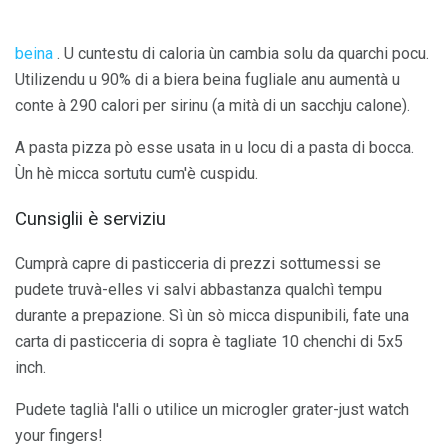
beina
. U cuntestu di caloria ùn cambia solu da quarchi pocu.
Utilizendu u 90% di a biera beina fugliale anu aumentà u
conte à 290 calori per sirinu (a mità di un sacchju calone).
A pasta pizza pò esse usata in u locu di a pasta di bocca.
Ùn hè micca sortutu cum'è cuspidu.
Cunsiglii è serviziu
Cumprà capre di pasticceria di prezzi sottumessi se
pudete truvà-elles vi salvi abbastanza qualchì tempu
durante a prepazione. Sì ùn sò micca dispunibili, fate una
carta di pasticceria di sopra è tagliate 10 chenchi di 5x5
inch.
Pudete taglià l'alli o utilice un microgler grater-just watch
your fingers!