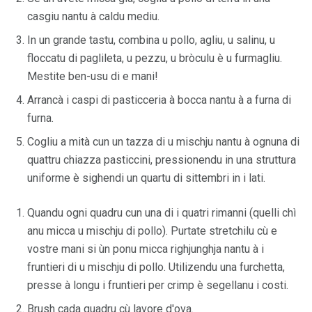
casgiu nantu à caldu mediu.
In un grande tastu, combina u pollo, agliu, u salinu, u
floccatu di paglileta, u pezzu, u bròculu è u furmagliu.
Mestite ben-usu di e mani!
Arrancà i caspi di pasticceria à bocca nantu à a furna di
furna.
Cogliu a mità cun un tazza di u mischju nantu à ognuna di
quattru chiazza pasticcini, pressionendu in una struttura
uniforme è sighendi un quartu di sittembri in i lati.
Quandu ogni quadru cun una di i quatri rimanni (quelli chì
anu micca u mischju di pollo). Purtate stretchilu cù e
vostre mani si ùn ponu micca righjunghja nantu à i
fruntieri di u mischju di pollo. Utilizendu una furchetta,
presse à longu i fruntieri per crimp è segellanu i costi.
Brush cada quadru cù lavore d'ova.