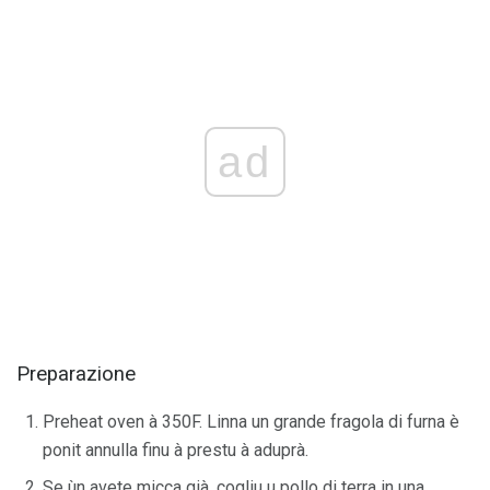
ad
Preparazione
Preheat oven à 350F. Linna un grande fragola di furna è
ponit annulla finu à prestu à aduprà.
Se ùn avete micca già, cogliu u pollo di terra in una