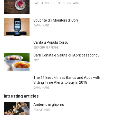
CALORIE COUNTS È NUTRITION FACTS
Scuprite di i Monitorii di Cori
CAMMINARE
Canta u Populu Corsu
ESERCITU PER PERDE
Carb Consta è Salute di l'Apricot secondu
DIETI
The 11 Best Fitness Bands and Apps with
Sitting Time Alerts to Buy in 2018
CAMMINARE
Intresting articles
Andemu in ghjornu
PRINCIPIANTI