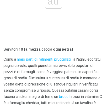
ad
Servitori
10 (a mezza
caccia
ogni petra)
Comu a
maiò parti di l'alimenti pruggillati
, à l'aghju eccitatu
pugnu ciavule, quelli pumetti microwavable popolari di
pezzi è di furmagli, carne è veggies pateanu in sapori à u
granu di sodiu. Diminuinu u cuntenutu di sodiu è mantene a
vostra dieta di pressione di u sangue rigulari in verificatu
senza compromise u riposu. Quessi bufalini casani corsi
facenu chicken magre di terra, un
brocoli
rossi in vitamina C
è u furmagliu cheddar, tutti misurati nantu à un tavulinu è