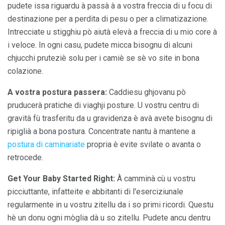
pudete issa riguardu à passà à a vostra freccia di u focu di
destinazione per a perdita di pesu o per a climatizazione.
Intrecciate u stigghiu pò aiutà elevà a freccia di u mio core à
i veloce. In ogni casu, pudete micca bisognu di alcuni
chjucchi pruteziè solu per i camiè se sè vo site in bona
colazione.
A vostra postura passera:
Caddiesu ghjovanu pò
pruducerà pratiche di viaghji posture. U vostru centru di
gravità fù trasferitu da u gravidenza è avà avete bisognu di
ripiglià a bona postura. Concentrate nantu à mantene a
postura di caminariate
propria è evite svilate o avanta o
retrocede.
Get Your Baby Started Right:
À camminà cù u vostru
picciuttante, infatteite e abbitanti di l'eserciziunale
regularmente in u vostru zitellu da i so primi ricordi. Questu
hè un donu ogni mòglia dà u so zitellu. Pudete ancu dentru