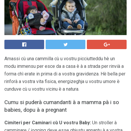
Amassi cù una cammilla cù u vostru picciutteddu hè un
modu immensu per esce da a casa è à a strada per rinvià a
forma chì erate in prima di a vostra gravidenza. Hè bella per
rinforà a vostra vita fisica, energizeghja u vostru umore è
cunduve cù u vostru vicinu è a natura.
Cumu si puderà cumandanti à a mamma pà i so
babies, dopu à a pregnant
Cimiteri per Caminari cù U vostru Baby:
Un stroller à
camminare / jogging deve esse ghjustu annantu à a vostra