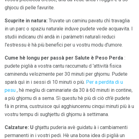
ghjocu di pelle favurite.
Scuprite in natura:
Truvate un caminu pavatu chì travaglia
in un parc o spaziu naturale induve pudete vede acquavita. I
studii indicanu chì andà in i paràmetri naturali reduci
l'estressu è hà più benefici per u vostru modu d'umore.
Cume hè longu per passà per Salute è Peso Perda
:
pudete piglià a vostra cantu raccumatu d 'attività fisica
caminendu velozmente per 30 minuti per ghjornu. Pudete
sparà quì in i sessi di 10 minuti o più.
Per a perdita di u
pesu
, hè megliu di caminariate da 30 à 60 minuti in contine,
a più ghjornu di a sema. Sì questu hè più di ciò ch'è pudete
fà in prima, custruisce quì agghiuncennu cinqui minuti più à u
vostru tempu di sughjettu di ghjornu à settimana.
Calzature: U
ghjattu puderia avè guidatu à i cambiamenti
permanenti in i vostri pedi. Hè una bona idea di piglià un