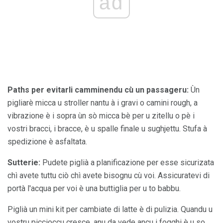
ad
Paths per evitarli camminendu cù un passageru:
Ùn
pigliarè micca u stroller nantu à i gravi o camini rough, a
vibrazione è i sopra ùn sò micca bè per u zitellu o pè i
vostri bracci, i bracce, è u spalle finale u sughjettu. Stufa à
spedizione è asfaltata.
Sutterie:
Pudete piglià a planificazione per esse sicurizata
chì avete tuttu ciò chì avete bisognu cù voi. Assicuratevi di
portà l'acqua per voi è una buttiglia per u to babbu.
Piglià un mini kit per cambiate di latte è di pulizia. Quandu u
vostru piccioccu cresce, anu da vede ancu i fogghi è u so