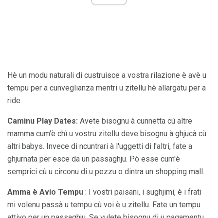
Hè un modu naturali di custruisce a vostra rilazione è avè u
tempu per a cunveglianza mentri u zitellu hè allargatu per a
ride.
Caminu Play Dates:
Avete bisognu à cunnetta cù altre
mamma cum'è chì u vostru zitellu deve bisognu à ghjucà cù
altri babys. Invece di ncuntrari à l'uggetti di l'altri, fate a
ghjurnata per esce da un passaghju. Pò esse cum'è
semprici cù u circonu di u pezzu o dintra un shopping mall.
Amma è Avio Tempu
: I vostri paisani, i sughjimi, è i frati
mi volenu passà u tempu cù voi è u zitellu. Fate un tempu
attivo per un passaghju. Se vulete bisognu di u pagamentu,