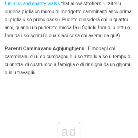
fun runs and charity walks
that allow strollers. U zitellu
puderia piglià un murou di medgette camminanti ancu prima
di piglià u so primu passu. Pudete cunsiderà chì in quattru
anni, quandu ùn puderete micca fà u figliolu fora di u lettu o
fora da i so scrini (o qualsiasi cosa chì avemu da quì!)
Parenti Caminavanu Aghjunghjenu
: E mòpagi chì
camminanu cù u so cumpagnu è u so zitellu a sò u tempu di
cunnetta, di custruisce a famiglia è di rinsignà da un ghjornu
o in u travagliu.
ad