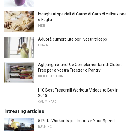
Ingaghjuti speziali di Carne di Carb di culisazione
è Foglia
DIETI
Aduprà cumerciute per i vostri triceps
FORZA
Aghjunghje-and-Go Complementarii di Gluten-
Free per a vostra Freezer o Pantry
DIETETICA SPECIALE
I 10 Best Treadmill Workout Videos to Buy in
2018
CAMMINARE
Intresting articles
5 Pista Workouts per Improve Your Speed
RUNNING