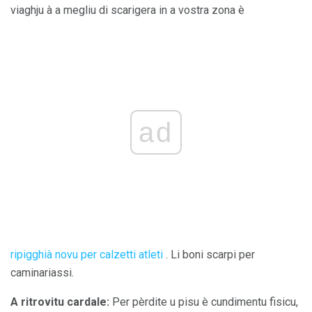
viaghju à a megliu di scarigera in a vostra zona è
ad
ripigghià novu per calzetti atleti
. Li boni scarpi per
caminariassi.
A ritrovitu cardale:
Per pèrdite u pisu è cundimentu fisicu,