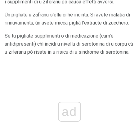
i supplimenti di u ziferanu pò causà effetti avversi.
Ùn pigliate u zafranu s'ellu ci hè incinta. Sì avete malatia di
rinnuvamentu, ùn avete micca piglià l'extracte di zucchero.
Se tu pigliate supplimenti o di medicazione (cum'è
antidipresenti) chì incidi u nivellu di serotonina di u corpu cù
u ziferanu pò risate in u risicu di u sindrome di serotonina.
ad