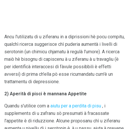
Ancu l'utilizatu di u ziferanu in a diprissioni hè pocu compitu,
qualchì ricerca suggerisce chì puderia aumentà i livelli di
serotonin (un chimicu chjamatu à regulà l'umore). A ricerca
maiò hè bisognu di capiscenu à u ziferanu à u travagliu (è
per identificà interaccesi di fàvule possibbili è effetti
avversi) di prima ch'ella pò esse ricumandatu cum'è un
trattamentu di depressione.
2) Aperità di pisci è mannana Appetite
Quandu s'utilice com a
aiutu per a perdita di pisu
, i
supplements di u zafranu sò presumati à fracassate
l'appetite è di riduzzione. Alcune proposanu chì u ziferanu
aumenta u nivellu di i serotonin è, à u passu, aiuta à prevene