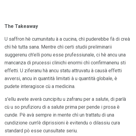
The Takeaway
U saffron hè cumunitatu à a cucina, chì puderebbe fà di creà
chì hè tutta sana. Mentre chì certi studii preliminarii
suggerenu ch'elli ponu esse prufessiunale, ci hè ancu una
mancanza di prucessi clinichi enormi chì confirmanenu sti
effetti. U ziferanu hà ancu statu attruvatu à causà effetti
avversi, ancu in quantità limitati à u quantità globale, è
pudete interagisce cù a medicina.
s'ellu avete averà cuncipitu u zafranu per a salute, di parlà
cù u so prufizioru di a salute prima per pende i prosa è
cunde. Pè avà sempre in mente chì un trattatu di una
cundizione cum'è diprissioni è evitendu o dilassiu cura
standard pò esse cunsultate seriu.