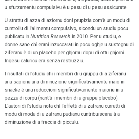
u sfurzamentu compulsivu è u pesu di u pesu assicurate.
U strattu di azza di aziornu doni prupizia com'è un modu di
cuntrollu di l'alimentu compulsivo, sicondu un studiu pocu
publicatu in
Nutrition Research
in 2010. Per u studiu, e
donne sane chì erani inzuccarati in pocu oghje u sustegnu di
ziferanu è di un placebo per ghjornu dopu di ottu ghjorni.
Ingesu caluricu era senza restruzziu.
I risultati di l'studiu chì i membri di u gruppu di a ziferanu
anu sapienu una diminuzione significativamente maiò in
snacke è una reduccioni significativamente maioriu in u
pezzu di corpu (nant'à i membri di u gruppu placebo).
L'autori di l'studiu nota chì l'effetti di u zafranu currutti di
modu di modu di u zafranu pudianu cuntribuiscenu à a
diminuzione di a freccia di picculu.