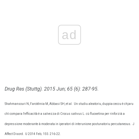
ad
Drug Res (Stuttg).
2015 Jun; 65 (6): 287-95.
Shahmansouri N, Farokhnia M, Abbasi SH, et al.
Un studiu aleatoriu, duppia ceccu è chjaru
chì compara l'efficacità è a salvezza di Crocus sativus L. cù fluoxetina per rinforzià a
depressione moderante à moderata in iperatori di interunione postunatoriu percutaneous.
J
Affect Disord.
U 2014 Feb; 155: 216-22.