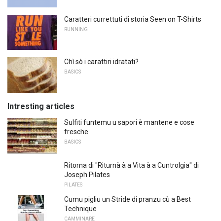
Caratteri currettuti di storia Seen on T-Shirts
RUNNING
Chì sò i carattiri idratati?
BASICS
Intresting articles
Sulfiti funtemu u sapori è mantene e cose
fresche
BASICS
Ritorna di "Riturnà à a Vita à a Cuntrolgia" di
Joseph Pilates
PILATES
Cumu pigliu un Stride di pranzu cù a Best
Technique
CAMMINARE