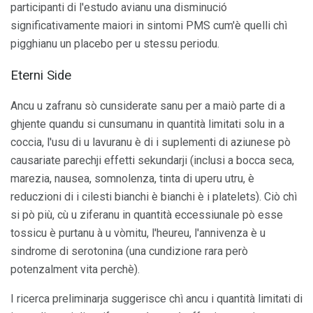
participanti di l'estudo avianu una disminució
significativamente maiori in sintomi PMS cum'è quelli chì
pigghianu un placebo per u stessu periodu.
Eterni Side
Ancu u zafranu sò cunsiderate sanu per a maiò parte di a
ghjente quandu si cunsumanu in quantità limitati solu in a
coccia, l'usu di u lavuranu è di i suplementi di aziunese pò
causariate parechji effetti sekundarji (inclusi a bocca seca,
marezia, nausea, somnolenza, tinta di uperu utru, è
reduczioni di i cilesti bianchi è bianchi è i platelets). Ciò chì
si pò più, cù u ziferanu in quantità eccessiunale pò esse
tossicu è purtanu à u vòmitu, l'heureu, l'annivenza è u
sindrome di serotonina (una cundizione rara però
potenzalment vita perchè).
I ricerca preliminarja suggerisce chì ancu i quantità limitati di