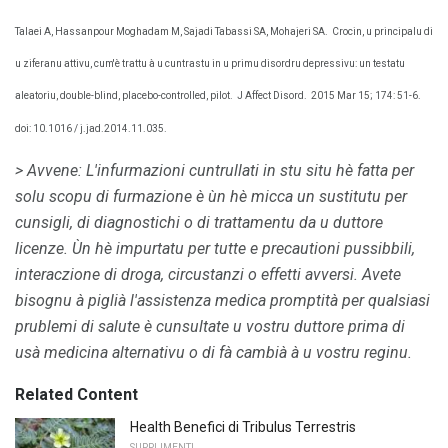
Talaei A, Hassanpour Moghadam M, Sajadi Tabassi SA, Mohajeri SA.
Crocin, u principalu di
u ziferanu attivu, cum'è trattu à u cuntrastu in u primu disordru depressivu: un testatu
aleatoriu, double-blind, placebo-controlled, pilot.
J Affect Disord.
2015 Mar 15; 174: 51-6.
doi: 10.1016 / j.jad.2014.11.035.
>
Avvene: L'infurmazioni cuntrullati in stu situ hè fatta per
solu scopu di furmazione è ùn hè micca un sustitutu per
cunsigli, di diagnostichi o di trattamentu da u duttore
licenze.
Ùn hè impurtatu per tutte e precautioni pussibbili,
interaczione di droga, circustanzi o effetti avversi.
Avete
bisognu à piglià l'assistenza medica promptità per qualsiasi
prublemi di salute è cunsultate u vostru duttore prima di
usà medicina alternativu o di fà cambià à u vostru reginu.
Related Content
Health Benefici di Tribulus Terrestris
SUPPLIMENTI