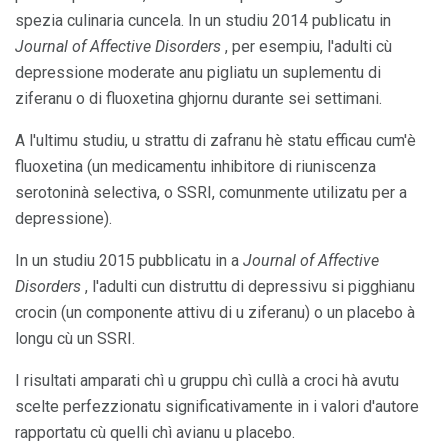
spezia culinaria cuncela. In un studiu 2014 publicatu in
Journal of Affective Disorders
, per esempiu, l'adulti cù
depressione moderate anu pigliatu un suplementu di
ziferanu o di fluoxetina ghjornu durante sei settimani.
A l'ultimu studiu, u strattu di zafranu hè statu efficau cum'è
fluoxetina (un medicamentu inhibitore di riuniscenza
serotoninà selectiva, o SSRI, comunmente utilizatu per a
depressione).
In un studiu 2015 pubblicatu in a
Journal of Affective
Disorders
, l'adulti cun distruttu di depressivu si pigghianu
crocin (un componente attivu di u ziferanu) o un placebo à
longu cù un SSRI.
I risultati amparati chì u gruppu chì cullà a croci hà avutu
scelte perfezzionatu significativamente in i valori d'autore
rapportatu cù quelli chì avianu u placebo.