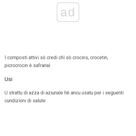
ad
I composti attivi sò credi chì sò crocins, crocetin,
picrocrocin è safranal.
Usi
U strattu di azza di aziunale hè ancu usatu per i seguenti
cundizioni di salute: