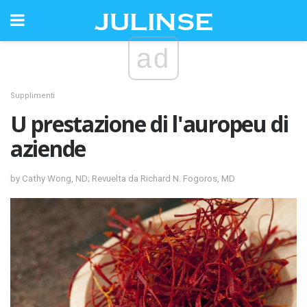
ad
Supplimenti
U prestazione di l'auropeu di
aziende
by Cathy Wong, ND; Revuelta da Richard N. Fogoros, MD