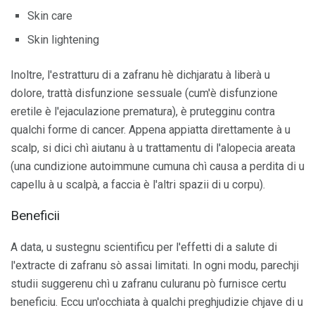
Skin care
Skin lightening
Inoltre, l'estratturu di a zafranu hè dichjaratu à liberà u
dolore, trattà disfunzione sessuale (cum'è disfunzione
eretile è l'ejaculazione prematura), è prutegginu contra
qualchi forme di cancer. Appena appiatta direttamente à u
scalp, si dici chì aiutanu à u trattamentu di l'alopecia areata
(una cundizione autoimmune cumuna chì causa a perdita di u
capellu à u scalpà, a faccia è l'altri spazii di u corpu).
Beneficii
A data, u sustegnu scientificu per l'effetti di a salute di
l'extracte di zafranu sò assai limitati. In ogni modu, parechji
studii suggerenu chì u zafranu culuranu pò furnisce certu
beneficiu. Eccu un'occhiata à qualchi preghjudizie chjave di u