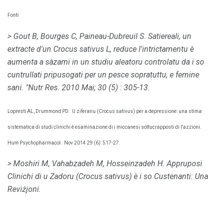
Fonti
> Gout B, Bourges C, Paineau-Dubreuil S. Satiereali, un
extracte d'un Crocus sativus L, reduce l'intrictamentu è
aumenta a sàzami in un studiu aleatoru controlatu da i so
cuntrullati pripusogati per un pesce sopratuttu, e femine
sani. "Nutr Res. 2010 Mai; 30 (5) : 305-13.
Lopresti AL, Drummond PD.
U ziferanu (Crocus sativus) per a depressione: una stima
sistematica di studi clinichi è esaminazione di i miccanesi sottucrapposti di l'azzioni.
Hum Psychopharmacol.
Nov 2014 29 (6): 517-27.
> Moshiri M, Vahabzadeh M, Hosseinzadeh H. Appruposi
Clinichi di u Zadoru (Crocus sativus) è i so Custenanti: Una
Reviżjoni.