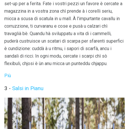
set-up per a ferita. Fate i vostri pezzi un favore è cercate a
magazzina in a vostra zona chì prende à i corelli seriu,
micca a scusa di scatula in u mall. À l'impurtante cavallu in
corruzzione, ti curvaranu e cose e pusà u calzari chì
travaglià bè. Quandu hà sviluppatu a vita di i cammelli,
puderà custruisce un scatari di scarpa per sfarenti superfici
è cundizione: cuddà à u ritmu, i sapori di scarfà, ancu i
sandali di ricci. In ogni modu, cercate i scarpi chì sò
flexibuli, chjosi è ùn anu micca un punteddu chjappu.
Più
3 -
Salsi in Pianu