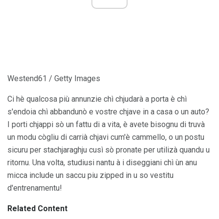
Westend61 / Getty Images
Ci hè qualcosa più annunzie chì chjudarà a porta è chì
s'endoia chì abbandunò e vostre chjave in a casa o un auto?
I porti chjappi sò un fattu di a vita, è avete bisognu di truvà
un modu cògliu di carrià chjavi cum'è cammello, o un postu
sicuru per stachjaraghju cusì sò pronate per utilizà quandu u
ritornu. Una volta, studiusi nantu à i diseggiani chì ùn anu
micca include un saccu piu zipped in u so vestitu
d'entrenamentu!
Related Content