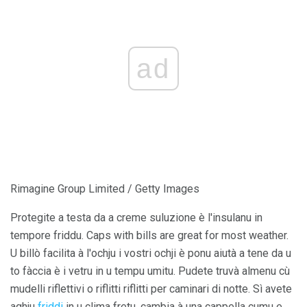
ad
Rimagine Group Limited / Getty Images
Protegite a testa da a creme suluzione è l'insulanu in
tempore friddu. Caps with bills are great for most weather.
U billò facilita à l'ochju i vostri ochji è ponu aiutà a tene da u
to fàccia è i vetru in u tempu umitu. Pudete truvà almenu cù
mudelli riflettivi o riflitti riflitti per caminari di notte. Sì avete
aghju
friddi
in u clima fretu, cambia à una cappella cumu e