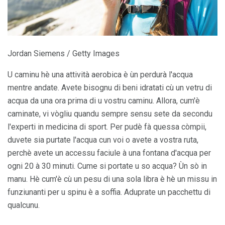
Jordan Siemens / Getty Images
U caminu hè una attività aerobica è ùn perdurà l'acqua
mentre andate. Avete bisognu di beni idratati cù un vetru di
acqua da una ora prima di u vostru caminu. Allora, cum'è
caminate, vi vògliu quandu sempre sensu sete da secondu
l'experti in medicina di sport. Per pudè fà quessa còmpii,
duvete sia purtate l'acqua cun voi o avete a vostra ruta,
perchè avete un accessu faciule à una fontana d'acqua per
ogni 20 à 30 minuti. Cume si portate u so acqua? Ùn sò in
manu. Hè cum'è cù un pesu di una sola libra è hè un missu in
funziunanti per u spinu è a soffia. Aduprate un pacchettu di
qualcunu.