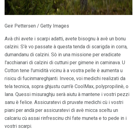
Geir Pettersen / Getty Images
Avà chì avete i scarpi adatti, avete bisognu à avè un bonu
calzini. S'è vo passate à questa tenda di scarigda in corra,
dumandanu di calzini. Sò in una missione per eradicate
l'acchianari di calzini di cuttuni per gimene in caminava. U
Cotton tene l'umidità vicinu à a vostra pelle è aumenta u
risicu di fucinmareghjanti. Invece, voi medichi realizati da
tela tecnica, sopra ghjustu cum'è CoolMax, polypropilinè, o
lana. Quessi misuraghju serà aiutu à mantene i vostri pezzi
sanu è felice. Assicuratevi di pruvate medichi cù i vostri
piani per andà per assicuratevi di avè micca sceltu un
calcariu cù assai rinfrescinu chì fate muneta e to pede in i
vostri scarpi.