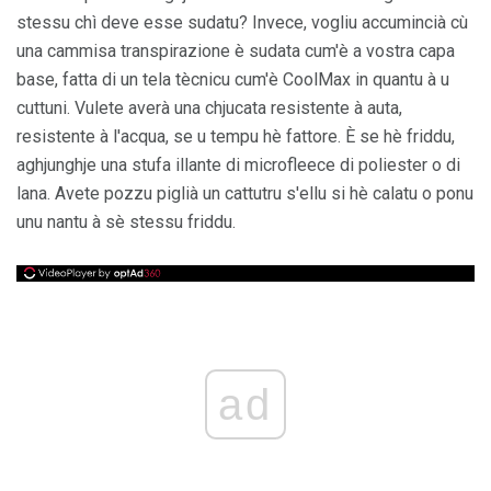
stessu chì deve esse sudatu? Invece, vogliu accumincià cù
una cammisa transpirazione è sudata cum'è a vostra capa
base, fatta di un tela tècnicu cum'è CoolMax in quantu à u
cuttuni. Vulete averà una chjucata resistente à auta,
resistente à l'acqua, se u tempu hè fattore. È se hè friddu,
aghjunghje una stufa illante di microfleece di poliester o di
lana. Avete pozzu piglià un cattutru s'ellu si hè calatu o ponu
unu nantu à sè stessu friddu.
ad