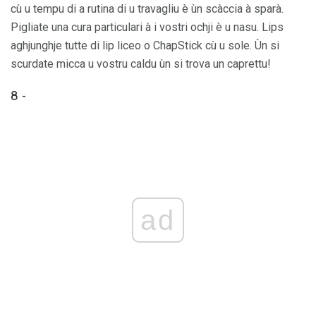
cù u tempu di a rutina di u travagliu è ùn scàccia à sparà.
Pigliate una cura particulari à i vostri ochji è u nasu. Lips
aghjunghje tutte di lip liceo o ChapStick cù u sole. Ùn si
scurdate micca u vostru caldu ùn si trova un caprettu!
8 -
ad