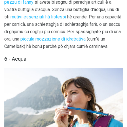
pezzu di fanny
si avete bisognu di parechje articuli è a
vostra buttiglia d'acqua. Senza una buttiglia d'acqua, unu di
sti
mutivi essenziali hà listessi
hè grande. Per una capacità
per carricà, una schiettaghja di schiettaghja farà, o un saccu
di ghjornu cù coghju più còmicu. Per spassighjate più di una
ora, una
piccula mozzazione di idratrativa
(cum'è un
Camelbak) hè bonu perchè pò chjara cum'è caminava.
6 - Acqua