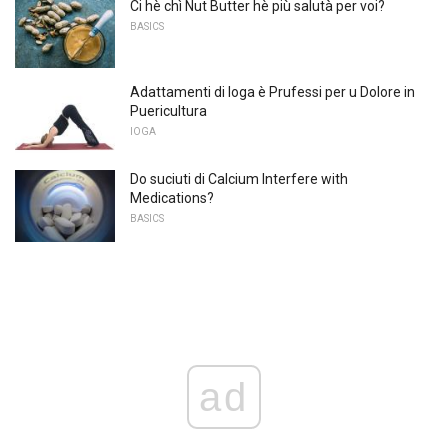
Ci hè chì Nut Butter hè più salutà per voi?
BASICS
Adattamenti di Ioga è Prufessi per u Dolore in
Puericultura
IOGA
Do suciuti di Calcium Interfere with
Medications?
BASICS
ad