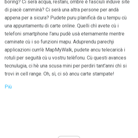
boring? Ci serà acqua, restani, ombre è fasciuli induve site
di piacè camminà? Ci serà una altra persone per andà
appena per a sicura? Pudete puru planificà da u tempu cù
una appuntamentu di carte online. Quelli chì avete cù i
telefoni smartphone l'anu pudè usà eternamente mentre
caminate cù i so funzioni mapu. Aduprendu parechji
applicazioni cum'è MapMyWalk, pudete ancu telecaricà i
rotuli per seguità cù u vostru telèfonu. Cù questi avances
tecnulugia, ci hè una scusa mini per perdiri tant'anni chì si
trovi in ​​cell range. Oh, sì, ci sò ancu carte stampate!
Più