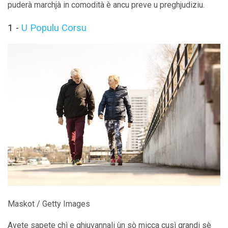
puderà marchjà in comodità è ancu preve u preghjudiziu.
1 -
U Populu Corsu
Maskot / Getty Images
Avete sapete chì e ghjuvannali ùn sò micca cusì grandi sè