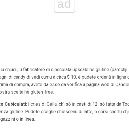
ad
iù chjucu, u fabricatore di cioccolata upscale hè glutine (parechji
tagni di candy di vedi cumu à circa $ 10, è pudete ordenà in ligna 
 Prima di compra, avete da esse da verificà a pàgina web di Candi
vostra scelta hè gluten-free.
te Cubiculati: i
cries di Cella, chì sò in casti di 12, sò fatta da Too
za glutine. Pudete sceglie chiescenu di latte, o corsi chertu chju
gazzini o in linea.