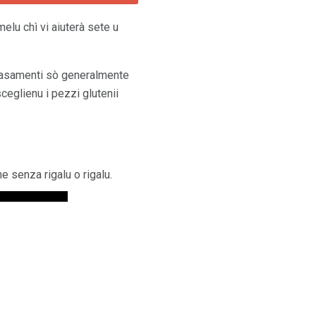
melu chì vi aiuterà sete u
 casamenti sò generalmente
sceglienu i pezzi glutenii
ne senza rigalu o rigalu.