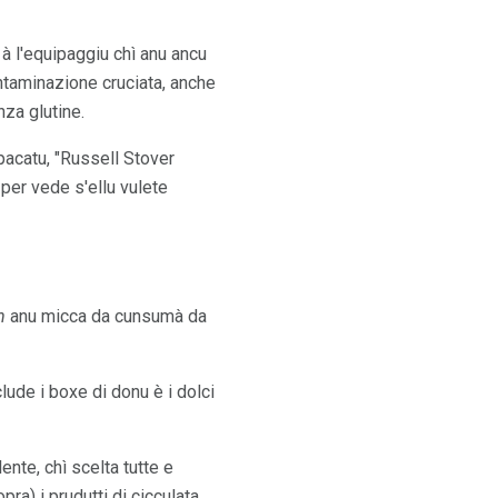
u à l'equipaggiu chì anu ancu
ntaminazione cruciata, anche
nza glutine.
 pacatu, "Russell Stover
 per vede s'ellu vulete
n
anu micca da cunsumà da
lude i boxe di donu è i dolci
ente, chì scelta tutte e
pra) i prudutti di cicculata