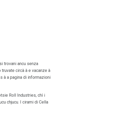
 si trovani ancu senza
o truvate circà à e vacanze à
es à a pagina di informazioni
tsie Roll Industries, chì i
cu chjucu. I cirami di Cella