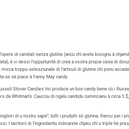
l'opere di candiali senza glutine (ancu chì avete bisognu à chja
data), è vi dessi l'oppurtunità di creà a vostra propia caixa di docu
 micca troppu selezziunate di l'articuli di glutine chì ponu accad
lta se sè piace à Fanny May candy.
ssell Stover Candies Inc produce un box candy bene cù i Russel
 da Whitman's. Caucciu di rigalu candidu cumincianu à circa 5 $, 
igliori di u nostru sapè", tutti i prudutti sò glutine,
francu per i
pru
 I tarritorii di l'ingredientu indicarete chjaru chì u triple hè pr