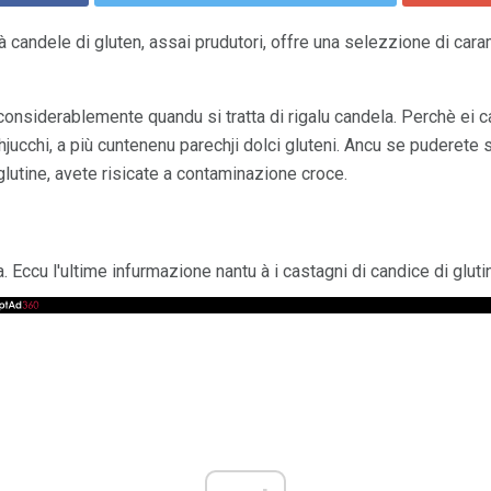
và candele di gluten, assai prudutori, offre una selezzione di cara
 considerablemente quandu si tratta di rigalu candela. Perchè ei
 chjucchi, a più cuntenenu parechji dolci gluteni. Ancu se puderete 
glutine, avete risicate a contaminazione croce.
a. Eccu l'ultime infurmazione nantu à i castagni di candice di gluti