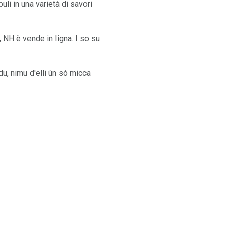
li in una varietà di savori
 NH è vende in ligna. I so su
u, nimu d'elli ùn sò micca