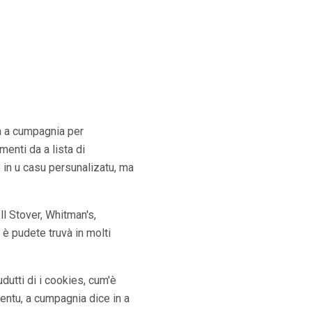
mà a cumpagnia per
menti da a lista di
e in u casu persunalizatu, ma
l Stover, Whitman's,
è pudete truvà in molti
dutti di i cookies, cum'è
esentu, a cumpagnia dice in a