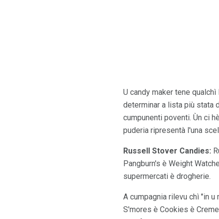
U candy maker tene qualchì 
determinar a lista più stata 
cumpunenti poventi. Ùn ci hè
puderia ripresentà l'una sce
Russell Stover Candies:
Ru
Pangburn's è Weight Watchers
supermercati è drogherie.
A cumpagnia rilevu chì "in u m
S'mores è Cookies è Cremessi.