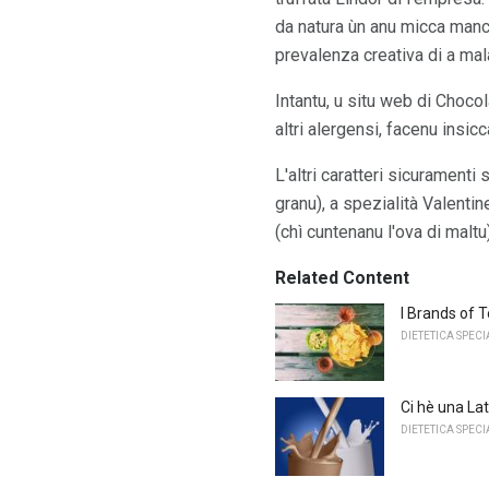
da natura ùn anu micca mancu
prevalenza creativa di a mala
Intantu, u situ web di Chocol
altri alergensi, facenu insicc
L'altri caratteri sicuramenti
granu), a spezialità Valentin
(chì cuntenanu l'ova di maltu)
Related Content
I Brands of T
DIETETICA SPECI
Ci hè una Lat
DIETETICA SPECI