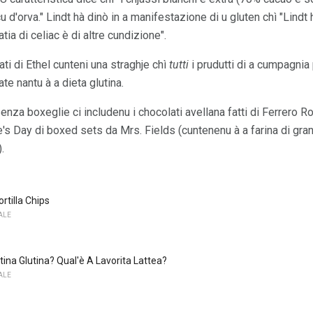
 d'orva." Lindt hà dinò in a manifestazione di u gluten chì "Lindt
tia di celiac è di altre cundizione".
ati di Ethel cunteni una straghje chì
tutti
i prudutti di a cumpagnia 
ate nantu à a dieta glutina.
 senza boxeglie ci includenu i chocolati avellana fatti di Ferrero R
e's Day di boxed sets da Mrs. Fields (cuntenenu à a farina di granu
.
ortilla Chips
ALE
tina Glutina? Qual'è A Lavorita Lattea?
ALE