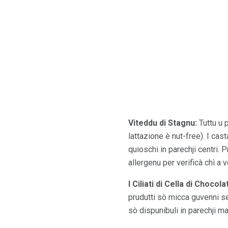
Viteddu di Stagnu:
Tuttu u p
lattazione è nut-free). I cas
quioschi in parechji centri.
allergenu per verificà chì a 
I Ciliati di Cella di Chocola
prudutti sò micca guvenni sen
sò dispunibuli in parechji ma