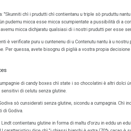
a: "Skunniti chì i prudutti chì contientanu u triple sò pruduttu nant
 è ùn pudemu micca esse micca scumpientate a pussibilità di a co
 avemu micca dichjaratu qualsiasi di i nostri prudutti per esse se
edienti è verificate puru u cuntenenu di u Contenutu nantu à u nostru
ne. Per quessa, avete bisognu di piglià a vostra propia decisione
xes
 cumpagnie di candy boxes chì state i so chocolatini è altri dolci
ù
 sensitivi di celutu senza glutine.
 Godiva sò cunsiderati senza glutine, sicondu a cumpagnia. Chì inc
ti di Godiva.
i Lindt contientanu glutine in forma di maltu d'orzu in eddu un edul
U caratteristicu dice chì "i chjassi bianchi è extra (70% cacao è so